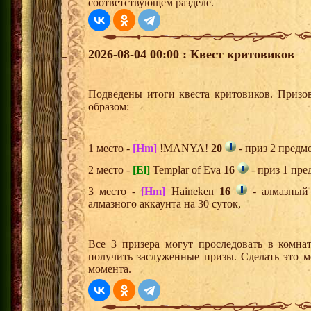
соответствующем разделе.
2026-08-04 00:00 : Квест критовиков
Подведены итоги квеста критовиков. Призо
образом:
1 место -
[Hm]
!MANYA!
20
- приз 2 предм
2 место -
[El]
Templar of Eva
16
- приз 1 пре
3 место -
[Hm]
Haineken
16
- алмазный
алмазного аккаунта на 30 суток,
Все 3 призера могут проследовать в комна
получить заслуженные призы. Сделать это м
момента.