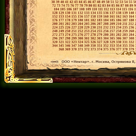
38
39
40
41
42
43
44
45
46
47
48
49
50
51
52
53
54
55
5
72
73
74
75
76
77
78
79
80
81
82
83
84
85
86
87
88
89
104
105
106
107
108
109
110
111
112
113
114
115
116
128
129
130
131
132
133
134
135
136
137
138
139
140
152
153
154
155
156
157
158
159
160
161
162
163
164
176
177
178
179
180
181
182
183
184
185
186
187
188
200
201
202
203
204
205
206
207
208
209
210
211
212
224
225
226
227
228
229
230
231
232
233
234
235
236
248
249
250
251
252
253
254
255
256
257
258
259
260
272
273
274
275
276
277
278
279
280
281
282
283
284
296
297
298
299
300
301
302
303
304
305
306
307
308
320
321
322
323
324
325
326
327
328
329
330
331
332
344
345
346
347
348
349
350
351
352
353
354
355
356
368
369
370
371
372
373
374
375
376
377
378
379