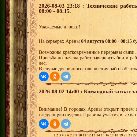
2026-08-03 23:18 : Технические рабо
08:00 - 08:15.
Уважаемые игроки!
На серверах Арены
04 августа 08:00 - 08:15
бу
Возможны кратковременные перерывы связи.
Просьба до начала работ завершить бои и р
лес.
В случае досрочного завершения работ об это
2026-08-02 14:00 : Командный захват з
Внимание! В городах Арены открыт прием з
следующую неделю. Правила участия в захват
1
2
3
4
5
6
7
8
9
10
11
12
13
14
15
16
17
18
19
20
21
2