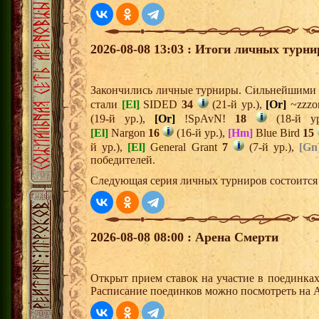
2026-08-08 13:03 : Итоги личных турни
Закончились личные турниры. Сильнейшими и
стали
[El]
SIDED
34
(21-й ур.),
[Or]
~zzz
(19-й ур.),
[Or]
!SpAvN!
18
(18-й у
[El]
Nargon
16
(16-й ур.),
[Hm]
Blue Bird
15
й ур.),
[El]
General Grant
7
(7-й ур.),
[Gn
победителей.
Следующая серия личных турниров состоится 
2026-08-08 08:00 : Арена Смерти
Открыт прием ставок на участие в поединка
Расписание поединков можно посмотреть на А