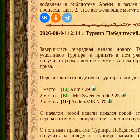
добавлена в библиотеку Арены, в раздел
процесса. Часть 2.", где все желающие могут 
2026-08-04 12:14 : Турнир Победителе
Завершилась очередная неделя нового Т
участников Турнира, а принять в нем уч
получила призы - личное оружие. А некото
приза.
Первая тройка победителей Турнира выгляди
1 место -
[El]
Arimla
39
2 место -
[El]
! MissSweeneyTodd !
25
3 место -
[Or]
AndreyMIKA
37
С началом новой недели начался новый эта
первая сотня мест получит приз - личное ору
С полными правилами Турнира Победителей,
получить за победу на турнире, можно о