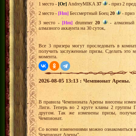
1 место -
[Or]
AndreyMIKA
37
- приз 2 пред
2 место -
[Hm]
Бессмертный Боец
20
- приз
3 место -
[Hm]
drummer
20
- алмазный 
алмазного аккаунта на 30 суток,
Все 3 призера могут проследовать в комна
получить заслуженные призы. Сделать это м
момента.
2026-08-05 13:13 : Чемпионат Арены.
В правила Чемпионата Арены внесены измен
Лиги. Теперь во 2 круге кланы 2 группы 
другом. Так же изменены призы, получ
Чемпионат.
Со всеми изменениями можно ознакомиться в
Чемпионат Арены".