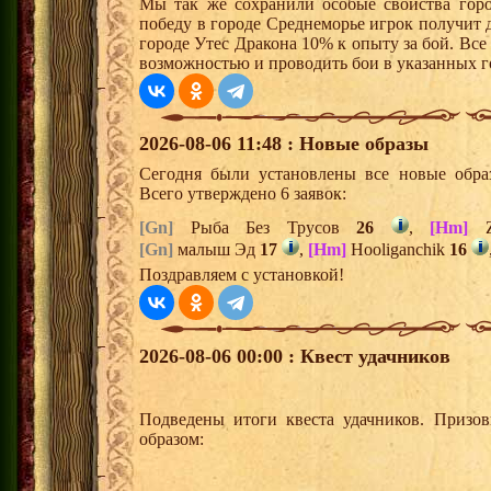
Мы так же сохранили особые свойства горо
победу в городе Среднеморье игрок получит 
городе Утес Дракона 10% к опыту за бой. Вс
возможностью и проводить бои в указанных г
2026-08-06 11:48 : Новые образы
Сегодня были установлены все новые образ
Всего утверждено 6 заявок:
[Gn]
Рыба Без Трусов
26
,
[Hm]
Z
[Gn]
малыш Эд
17
,
[Hm]
Hooliganchik
16
Поздравляем с установкой!
2026-08-06 00:00 : Квест удачников
Подведены итоги квеста удачников. Призо
образом: