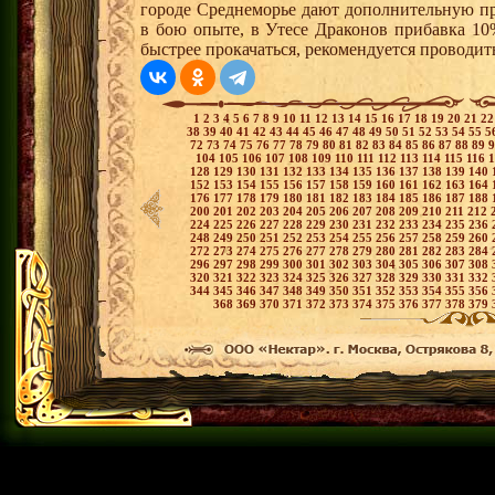
городе Среднеморье дают дополнительную пр
в бою опыте, в Утесе Драконов прибавка 10
быстрее прокачаться, рекомендуется проводит
1
2
3
4
5
6
7
8
9
10
11
12
13
14
15
16
17
18
19
20
21
2
38
39
40
41
42
43
44
45
46
47
48
49
50
51
52
53
54
55
5
72
73
74
75
76
77
78
79
80
81
82
83
84
85
86
87
88
89
104
105
106
107
108
109
110
111
112
113
114
115
116
128
129
130
131
132
133
134
135
136
137
138
139
140
152
153
154
155
156
157
158
159
160
161
162
163
164
176
177
178
179
180
181
182
183
184
185
186
187
188
200
201
202
203
204
205
206
207
208
209
210
211
212
224
225
226
227
228
229
230
231
232
233
234
235
236
248
249
250
251
252
253
254
255
256
257
258
259
260
272
273
274
275
276
277
278
279
280
281
282
283
284
296
297
298
299
300
301
302
303
304
305
306
307
308
320
321
322
323
324
325
326
327
328
329
330
331
332
344
345
346
347
348
349
350
351
352
353
354
355
356
368
369
370
371
372
373
374
375
376
377
378
379