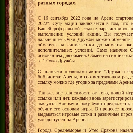
разных городах.
С 16 сентября 2022 года на Арене стартов
2022". Суть акции заключается в том, что е
Вашей реферальной ссылке зарегистрирова
выполнении условий акции, Вы получае
дальнейшем Очки Дружбы можно обменять 
обменять на синие сотки до момента око
дополнительных условий. Само наличие О
основанием для обмена. Обмен на синие сотки 
за 1 Очко Дружбы.
С полными правилами акции "Друзья и сор
библиотеке Арены, в соответствующем разде
ссылку можно где угодно за пределами Арены
Так же, вне зависимости от того, новый иг
ссылке или нет, каждый вновь зарегистриро
аккаунта. Новому игроку будет предложен к
обучит его основам игры. В процессе прох
выдаваться игровые сотки и различные игро
уже доступен на Арене.
Города Среднеморье и Утес Дракона надел