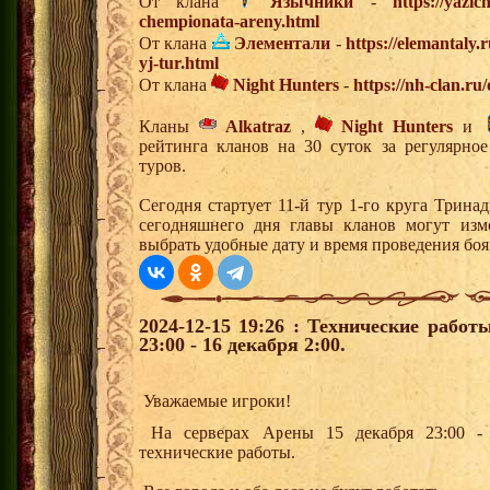
От клана
Язычники
-
https://yazic
chempionata-areny.html
От клана
Элементали
-
https://elemantaly.
yj-tur.html
От клана
Night Hunters
-
https://nh-clan.ru
Кланы
Alkatraz
,
Night Hunters
и
рейтинга кланов на 30 суток за регулярно
туров.
Сегодня стартует 11-й тур 1-го круга Трин
сегодняшнего дня главы кланов могут изм
выбрать удобные дату и время проведения боя
2024-12-15 19:26 : Технические рабо
23:00 - 16 декабря 2:00.
Уважаемые игроки!
На серверах Арены 15 декабря 23:00 - 1
технические работы.