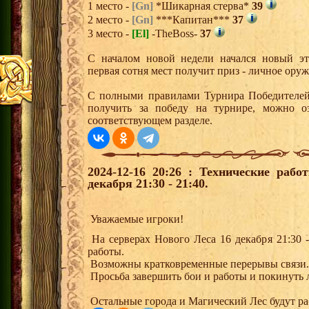
1 место -
[Gn]
*Шикарная стерва*
39
2 место -
[Gn]
***Капитан***
37
3 место -
[El]
-TheBoss-
37
С началом новой недели начался новый эта
первая сотня мест получит приз - личное ору
С полными правилами Турнира Победителей,
получить за победу на турнире, можно о
соответствующем разделе.
2024-12-16 20:26 : Технические раб
декабря 21:30 - 21:40.
Уважаемые игроки!
На серверах Нового Леса 16 декабря 21:30 -
работы.
Возможны кратковременные перерывы связи.
Просьба завершить бои и работы и покинуть 
Остальные города и Магический Лес будут р