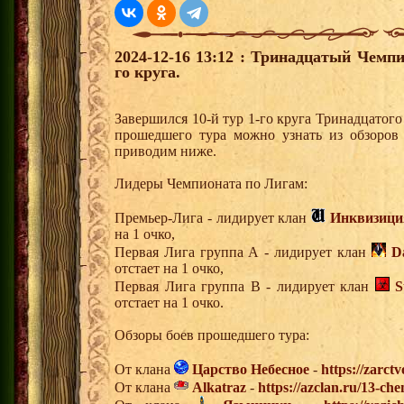
2024-12-16 13:12 : Тринадцатый Чемпи
го круга.
Завершился 10-й тур 1-го круга Тринадцатог
прошедшего тура можно узнать из обзоров
приводим ниже.
Лидеры Чемпионата по Лигам:
Премьер-Лига - лидирует клан
Инквизици
на 1 очко,
Первая Лига группа А - лидирует клан
D
отстает на 1 очко,
Первая Лига группа В - лидирует клан
S
отстает на 1 очко.
Обзоры боев прошедшего тура:
От клана
Царство Небесное
-
https://zarct
От клана
Alkatraz
-
https://azclan.ru/13-ch