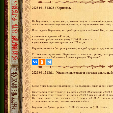
2026-04-15 13:22 : Карнавал.
На Карнавале, открыв сундук, можно получить именной предмет, 
так же уникальные игровые предметы, которые невозможно получ
В последнем Карнавале, который проводился на Новый Год, игро
- именные предметы - 45 штук,
- игровые предметы - на сумму 253 430 синих соток,
- уникальные игровые предметы - 971 штук.
Карнавал является беспроигрышным, каждый сундук содержит св
С полными правилами Карнавала и списком призов, котор
ознакомиться в библиотеке Арены, в разделе "Карнавал".
2026-04-15 13:11 : Увеличенные опыт и потолок опыта на
Скоро у нас Майские праздники и, по традиции, опыт за бои и п
Опыт за бои будет увеличен в 2 раза с 23:00 29 апреля по 23:00 4
Опыт за бои будет увеличен в 3 раза с 23:00 4 мая по 23:00 11 ма
Потолок опыта будет увеличен в 2 раза с 23:00 29 апреля п
ограничение по опыту для вмешавшихся в бои.
Карнавал на Арене пройдет с 23:00 29 апреля по 23:00 3 мая.
На Карнавале можно выиграть именной предмет, игровые предме