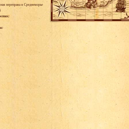
ная переправа в Среднеморье
й
остях:
и: