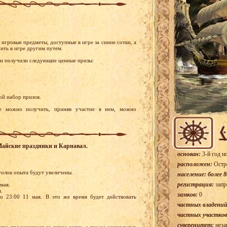
игровые предметы, доступные в игре за синие сотки, а
ить в игре другим путем.
ки получили следующие ценные призы:
ой набор призов.
ые можно получить, приняв участие в нем, можно
 Майские праздники и Карнавал.
основан:
3-й год н
расположен:
Остр
отолок опыта будут увеличены.
население: более 8
регистрация:
запр
 мая.
я.
замков:
0
о 23:00 11 мая. В это же время будет действовать
частных владений
частных участков
суверенитет:
неза
ты, продающиеся за синие сотки, а так же уникальные