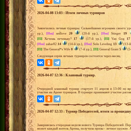
2026-04-08 13:03 : Итоги личных турниров
Закончились личные турниры. Сильнейшими игроками своего уро
ур.),
[Hm]
sedlove
20
(20-й ур.),
[Hm]
Stinger
19
[El]
Хочешь печеньку?
17
(17-й ур.),
[El]
Van Gog
17
[Hm]
zahar82
14
(14-й ур.),
[Hm]
Solo Leveling
13
(13-й
[El]
The General*s Wife
8
(7-й ур.),
[El]
General Grant
5
(5
Следующая серия личных турниров состоится через месяц.
2026-04-07 12:36 : Клановый турнир.
Очередной клановый турнир стартует 11 апреля в 13-00 по вр
участие на Арене турниров. В турнире принимают участие расов
2026-04-07 12:33 : Турнир Победителей, итоги за прошедш
Завершилась очередная неделя нового Турнира Победителей. Перв
может каждый житель Арены, получила призы - личное оружие. 