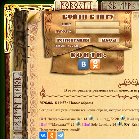
В этом разделе размещаются новости и
2026-04-16 11:57 : Новые образы
Сегодня были установлены все новые образы, которые соответств
[Or]
НиффельХеймский Пес
13
,
[Gn]
reg_72
20
,
[Gn]
re
[Hm]
**Малышка**
23
,
[Hm]
Solo Leveling
14
,
[Or]
Kris 
Поздравляем с установкой!