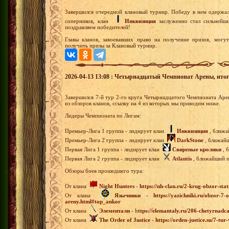
Завершился очередной клановый турнир. Победу в нем одерж
соперников, клан
Инквизиция
заслуженно стал сильнейши
поздравляем победителей!
Главы кланов, завоевавших право на получение призов, могут
получить призы за Клановый турнир.
2026-04-13 13:08 : Четырнадцатый Чемпионат Арены, итоги 
Завершился 7-й тур 2-го круга Четырнадцатого Чемпионата Ар
из обзоров кланов, ссылку на 4 из которых мы приводим ниже.
Лидеры Чемпионата по Лигам:
Премьер-Лига 1 группа - лидирует клан
Инквизиция
, ближа
Премьер-Лига 2 группа - лидирует клан
DarkStone
, ближайш
Первая Лига 1 группа - лидирует клан
Свирепые кролики
, 
Первая Лига 2 группа - лидирует клан
Atlantis
, ближайший пр
Обзоры боев прошедшего тура:
От клана
Night Hunters
-
https://nh-clan.ru/2-krug-obzor-stat
От клана
Язычники
-
https://yazichniki.ru/obzor-
areny.html#top_ankor
От клана
Элементали
- h
ttps://elemantaly.ru/206-chetyrnadc
От клана
The Order of Justice
-
https://orden-justice.su/7-t