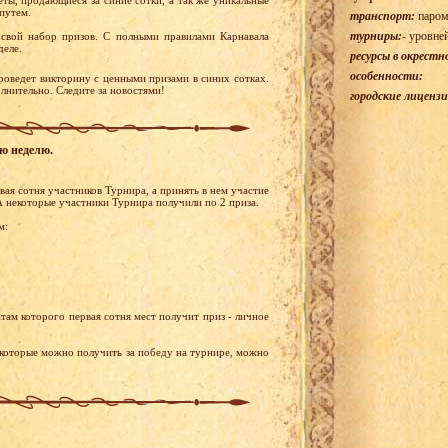
 путем.
транспорт:
паром
турниры:
- уровне
свой набор призов. С полными правилами Карнавала
деле.
ресурсы в окрестн
особенности:
оведет викторину с ценными призами в синих сотках.
лнительно. Следите за новостями!
городские лицензи
ую неделю.
ая сотня участников Турнира, а принять в нем участие
А некоторые участники Турнира получили по 2 приза.
м:
там которого первая сотня мест получит приз - личное
 которые можно получить за победу на турнире, можно