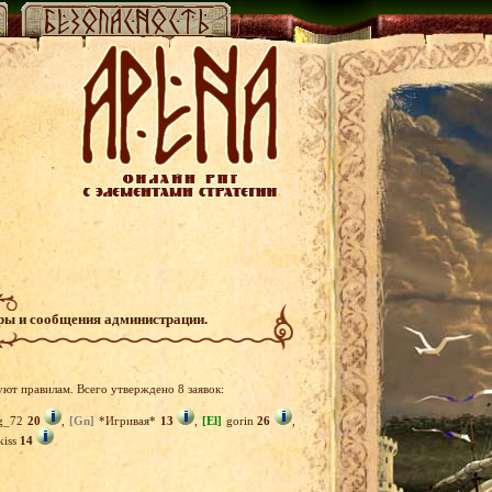
гры и сообщения администрации.
уют правилам. Всего утверждено 8 заявок:
g_72
20
,
[Gn]
*Игривая*
13
,
[El]
gorin
26
,
kiss
14