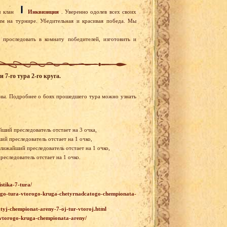
ал клан
Инквизиция
. Уверенно одолев всех своих
м на турнире. Убедительная и красивая победа. Мы
 проследовать в комнату победителей, изготовить и
7-го тура 2-го круга.
ены. Подробнее о боях прошедшего тура можно узнать
йший преследователь отстает на 3 очка,
ий преследователь отстает на 1 очко,
ближайший преследователь отстает на 1 очко,
еследователь отстает на 1 очко.
istika-7-tura/
7-ogo-tura-vtorogo-kruga-chetyrnadcatogo-chempionata-
atyj-chempionat-areny-7-oj-tur-vtoroj.html
ur-vtorogo-kruga-chempionata-areny/