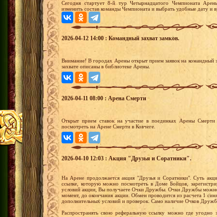
Сегодня стартует 8-й тур Четырнадцатого Чемпионата Арены
изменить состав команды Чемпионата и выбрать удобные дату и в
2026-04-12 14:00 : Командный захват замков.
Внимание! В городах Арены открыт прием заявок на командный з
захвате описаны в библиотеке Арены.
2026-04-11 08:00 : Арена Смерти
Открыт прием ставок на участие в поединках Арены Смерти 
посмотреть на Арене Смерти в Ковчеге.
2026-04-10 12:03 : Акция "Друзья и Соратники".
На Арене продолжается акция "Друзья и Соратники". Суть акци
ссылке, которую можно посмотреть в Доме Бойцов, зарегистри
условий акции, Вы получаете Очки Дружбы. Очки Дружбы можно 
момент, до окончания акции. Обмен проводится из расчета 1 си
дополнительных условий и проверок. Само наличие Очков Дружб
Распространять свою реферальную ссылку можно где угодно 