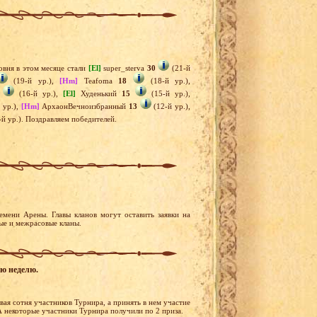
вня в этом месяце стали
[El]
super_sterva
30
(21-й
(19-й ур.),
[Hm]
Teafoma
18
(18-й ур.),
(16-й ур.),
[El]
Худенький
15
(15-й ур.),
 ур.),
[Hm]
АрхаонВечноизбранный
13
(12-й ур.),
-й ур.). Поздравляем победителей.
емени Арены. Главы кланов могут оставить заявки на
ые и межрасовые кланы.
ую неделю.
ая сотня участников Турнира, а принять в нем участие
А некоторые участники Турнира получили по 2 приза.