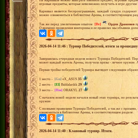
игровые предметы, которые невозможно получить в игре другим
Карнавал является беспроигрышным, каждый сундук содержит 
можно ознакомиться в библиотеке Арены, в соответствующем раз
Так же перед увеличенным опытом
[Dr]
Орден Драконов
пр
О времени проведения викторины и ее правилах мы объявим допо
2026-04-14 11:46 : Турнир Победителей, итоги за прошедш
Завершилась очередная неделя нового Турнира Победителей. Перв
может каждый житель Арены, получила призы - личное оружие. 
Первая тройка победителей Турнира выглядит следующим образо
1 место -
[Gn]
eX_ASUS
35
2 место -
[El]
Baldalarikk
29
3 место -
[Hm]
ORAKYL
27
С началом новой недели начался новый этап турнира, по результа
оружие.
С полными правилами Турнира Победителей, а так же с призами,
ознакомиться в библиотеке Арены, в соответствующем разделе.
2026-04-14 11:40 : Клановый турнир. Итоги.