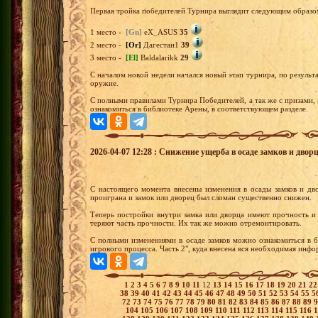
Первая тройка победителей Турнира выглядит следующим образо
1 место -
[Gn]
eX_ASUS
35
2 место -
[Or]
Дагестан1
39
3 место -
[El]
Baldalarikk
29
С началом новой недели начался новый этап турнира, по результа
оружие.
С полными правилами Турнира Победителей, а так же с призами,
ознакомиться в библиотеке Арены, в соответствующем разделе.
2026-04-07 12:28 : Снижение ущерба в осаде замков и двор
С настоящего момента внесены изменения в осады замков и дво
проиграна и замок или дворец был сломан существенно снижен.
Теперь постройки внутри замка или дворца имеют прочность и
теряют часть прочности. Их так же можно отремонтировать.
С полными изменениями в осаде замков можно ознакомиться в б
игрового процесса. Часть 2", куда внесена вся необходимая инф
1
2
3
4
5
6
7
8
9
10
11
12
13
14
15
16
17
18
19
20
21
2
38
39
40
41
42
43
44
45
46
47
48
49
50
51
52
53
54
55
5
72
73
74
75
76
77
78
79
80
81
82
83
84
85
86
87
88
89
104
105
106
107
108
109
110
111
112
113
114
115
116