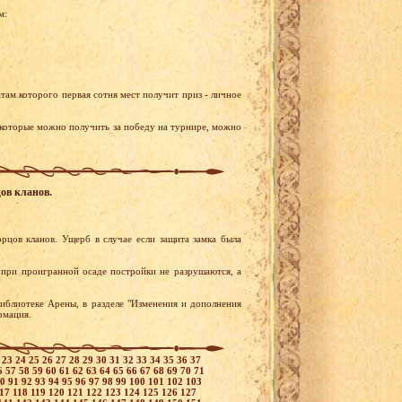
м:
там которого первая сотня мест получит приз - личное
 которые можно получить за победу на турнире, можно
цов кланов.
рцов кланов. Ущерб в случае если защита замка была
 при проигранной осаде постройки не разрушаются, а
иблиотеке Арены, в разделе "Изменения и дополнения
ормация.
2
23
24
25
26
27
28
29
30
31
32
33
34
35
36
37
6
57
58
59
60
61
62
63
64
65
66
67
68
69
70
71
90
91
92
93
94
95
96
97
98
99
100
101
102
103
117
118
119
120
121
122
123
124
125
126
127