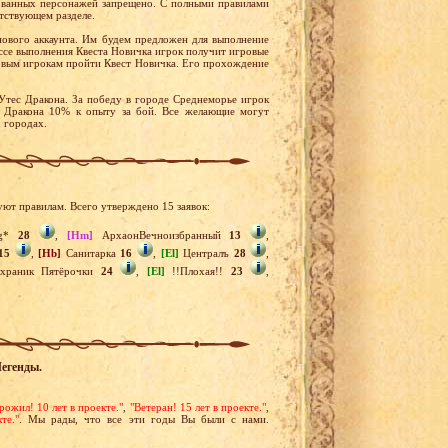
ованных персонажей запрещено. С полными правилами
етствующем разделе.
нового аккаунта. Им будем предложен для выполнение
ессе выполнения Квеста Новичка игрок получит игровые
новым игрокам пройти Квест Новичка. Его прохождение
Утес Дракона. За победу в городе Среднеморье игрок
с Дракона 10% к опыту за бой. Все желающие могут
х городах.
уют правилам. Всего утверждено 15 заявок:
ng*
28
,
[Hm]
АрхаонВечноизбранный
13
,
15
,
[Hb]
Санитарка
16
,
[El]
Централъ
28
,
раник Пятёрочки
24
,
[El]
!!Плохая!!
23
,
Легенды.
рожил! 10 лет в проекте."
,
"Ветеран! 15 лет в проекте."
,
те."
. Мы рады, что все эти годы Вы были с нами.