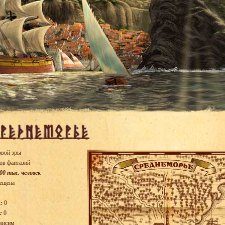
овой эры
ов фантазий
00 тыс. человек
ещена
:
0
:
0
висим