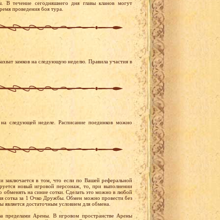
. В течение сегодняшнего дня главы кланов могут
ремя проведения боя тура.
ахват замков на следующую неделю. Правила участия в
на следующей неделе. Расписание поединков можно
и заключается в том, что если по Вашей реферальной
руется новый игровой персонаж, то, при выполнении
обменять на синие сотки. Сделать это можно в любой
няя сотка за 1 Очко Дружбы. Обмен можно провести без
ы является достаточным условием для обмена.
за пределами Арены. В игровом пространстве Арены