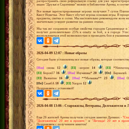
распространять свою реферальную ссылку для уже зарегистрир
акции "Друзья и Соратники" можно в библиотеке Арены, в соотв
Все новые зарегистрированные игроки получают 7 суток Плати
Квест Новичка. Этот Квест обучит игрока основам игры. В проц
предметы, свитки и сотки. Мы настоятельно рекомендуем всем 
значительно ускорит развитие на ранних этапах.
Мы так же сохранили особые свойства городов Среднеморье и 
получит дополнительно 25% к опыту за бой, а в городе Уте
воспользоваться этой возможностью и проводить бои в указанны
2026-04-09 12:07 : Новые образы
Сегодня были установлены все новые образы, которые соответств
[Hm]
снова
12
,
[El]
-serpent
14
,
[El]
*Nimturo
[El]
Боров57
16
,
[Hm]
Изумяшка*
20
,
[Or]
.Бармалей.
[El]
Валентин
16
,
[Hm]
**Малышка**
23
,
[Hm]
Ох
[Or]
СанябА
18
,
[El]
Nargon
12
Поздравляем с установкой!
2026-04-08 13:06 : Старожилы, Ветераны, Долгожители и 
Еще 26 жителей Арены получили сегодня заметки Древних -
"Ста
"Долгожитель! 20 лет в проекте."
и
"Легенда! 20 лет в проек
Поздравляем с получением заметок!