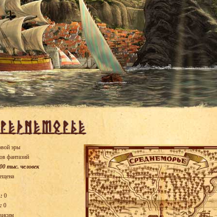
овой эры
ов фантазий
00 тыс. человек
ещена
:
0
:
0
висим