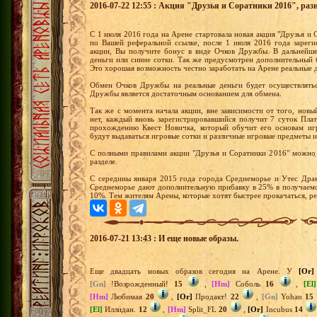
2016-07-22 12:55 : Акция "Друзья и Соратники 2016", раз
С 1 июля 2016 года на Арене стартовала новая акция "Друзья и С
по Вашей реферальной ссылке, после 1 июля 2016 года зареги
акции, Вы получите бонус в виде Очков Дружбы. В дальнейш
деньги или синие сотки. Так же предусмотрен дополнительный 
Это хорошая возможность честно заработать на Арене реальные 
Обмен Очков Дружбы на реальные деньги будет осуществлятьс
Дружбы является достаточным основанием для обмена.
Так же с момента начала акции, вне зависимости от того, новы
нет, каждый вновь зарегистрировавшийся получит 7 суток Пла
прохождению Квест Новичка, который обучит его основам иг
будут выдаваться игровые сотки и различные игровые предметы и
С полными правилами акции "Друзья и Соратники 2016" можно 
разделе.
С середины января 2015 года города Среднеморье и Утес Драк
Среднеморье дают дополнительную прибавку в 25% в получаемо
10%. Тем жителям Арены, которые хотят быстрее прокачаться, р
2016-07-21 13:43 : И еще новые образы.
Еще двадцать новых образов сегодня на Арене. У
[Or]
[Gn]
!Возрожденный!
15
,
[Hm]
Соболь
16
,
[El]
[Hm]
Любимая
20
,
[Or]
Продакт!
22
,
[Gn]
Yohan
15
[El]
Иллидан.
12
,
[Hm]
Split_FL
20
,
[Or]
Incubus
14