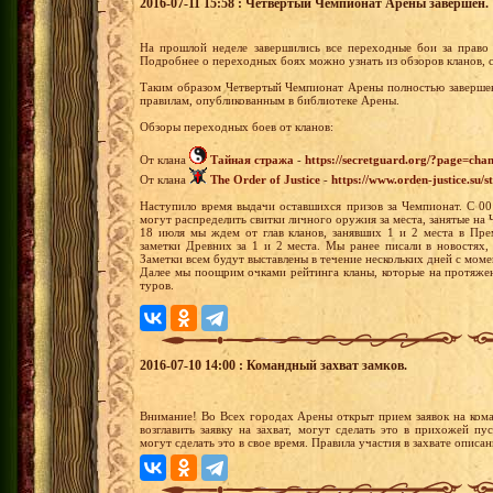
2016-07-11 15:58 : Четвертый Чемпионат Арены завершен.
На прошлой неделе завершились все переходные бои за право 
Подробнее о переходных боях можно узнать из обзоров кланов, 
Таким образом Четвертый Чемпионат Арены полностью завершен
правилам, опубликованным в библиотеке Арены.
Обзоры переходных боев от кланов:
От клана
Тайная стража
-
https://secretguard.org/?page=
От клана
The Order of Justice
-
https://www.orden-justice.su/st
Наступило время выдачи оставшихся призов за Чемпионат. С 00:
могут распределить свитки личного оружия за места, занятые на
18 июля мы ждем от глав кланов, занявших 1 и 2 места в Пре
заметки Древних за 1 и 2 места. Мы ранее писали в новостях,
Заметки всем будут выставлены в течение нескольких дней с моме
Далее мы поощрим очками рейтинга кланы, которые на протяже
туров.
2016-07-10 14:00 : Командный захват замков.
Внимание! Во Всех городах Арены открыт прием заявок на ком
возглавить заявку на захват, могут сделать это в прихожей п
могут сделать это в свое время. Правила участия в захвате описа