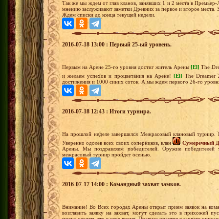
Так же мы ждем от глав кланов, занявших 1 и 2 места в Премьер-
мнению заслуживают заметки Древних за первое и второе места. З
Ждем списки до конца текущей недели.
2016-07-18 13:00 : Первый 25-ый уровень.
Первым на Арене 25-го уровня достиг житель Арены
[El]
The Dr
и желаем успехов и процветания на Арене!
[El]
The Dreamer
достижения и 1000 синих соток. А мы ждем первого 26-го уровн
2016-07-18 12:43 : Итоги турнира.
На прошлой неделе завершился Межрасовый клановый турнир.
Уверенно одолев всех своих соперников, клан
Сумеречный Д
Арены. Мы поздравляем победителей. Оружие победителей 
межрасовый турнир пройдет осенью.
2016-07-17 14:00 : Командный захват замков.
Внимание! Во Всех городах Арены открыт прием заявок на ком
возглавить заявку на захват, могут сделать это в прихожей п
могут сделать это в свое время. Правила участия в захвате описа