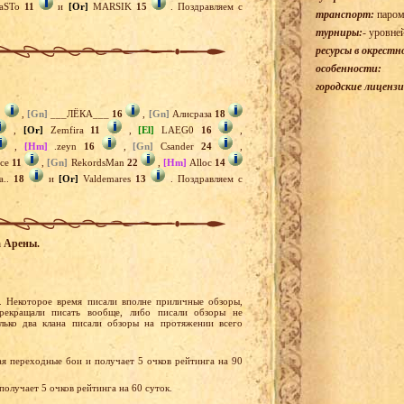
aSTo
11
и
[Or]
MARSIK
15
. Поздравляем с
транспорт:
паром
турниры:
- уровне
ресурсы в окрестн
особенности:
городские лицензи
1
,
[Gn]
___ЛЁКА___
16
,
[Gn]
Алисраза
18
,
[Or]
Zemfira
11
,
[El]
LAEG0
16
,
,
[Hm]
.zeyn
16
,
[Gn]
Csander
24
,
ice
11
,
[Gn]
RekordsMan
22
,
[Hm]
Alloc
14
а..
18
и
[Or]
Valdemares
13
. Поздравляем с
а Арены.
 Некоторое время писали вполне приличные обзоры,
рекращали писать вообще, либо писали обзоры не
ько два клана писали обзоры на протяжении всего
ая переходные бои и получает 5 очков рейтинга на 90
 получает 5 очков рейтинга на 60 суток.