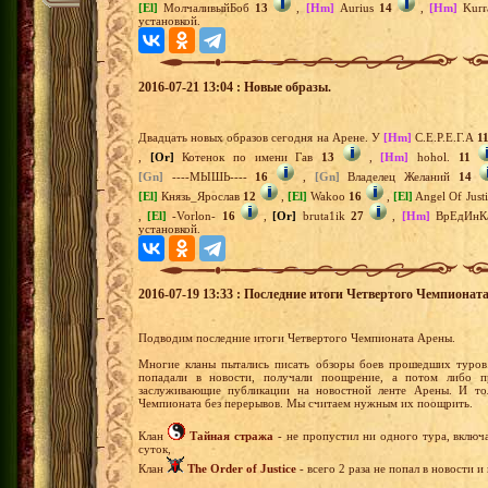
[El]
МолчаливыйБоб
13
,
[Hm]
Aurius
14
,
[Hm]
Kurr
установкой.
2016-07-21 13:04 : Новые образы.
Двадцать новых образов сегодня на Арене. У
[Hm]
С.Е.Р.Е.Г.А
1
,
[Or]
Котенок по имени Гав
13
,
[Hm]
hohol.
11
[Gn]
----МЫШЬ----
16
,
[Gn]
Владелец Желаний
14
[El]
Князь_Ярослав
12
,
[El]
Wakoo
16
,
[El]
Angel Of Just
,
[El]
-Vorlon-
16
,
[Or]
bruta1ik
27
,
[Hm]
ВрЕдИнК
установкой.
2016-07-19 13:33 : Последние итоги Четвертого Чемпионат
Подводим последние итоги Четвертого Чемпионата Арены.
Многие кланы пытались писать обзоры боев прошедших туров.
попадали в новости, получали поощрение, а потом либо п
заслуживающие публикации на новостной ленте Арены. И тол
Чемпионата без перерывов. Мы считаем нужным их поощрить.
Клан
Тайная стража
- не пропустил ни одного тура, включ
суток,
Клан
The Order of Justice
- всего 2 раза не попал в новости и