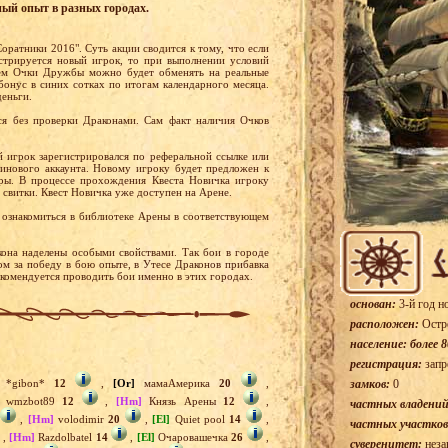
ный опыт в разных городах.
оратники 2016". Суть акции сводится к тому, что если
стрируется новый игрок, то при выполнении условий
ем Очки Дружбы можно будет обменять на реальные
бонус в синих сотках по итогам календарного месяца.
деньги.
я без проверки Драконами. Сам факт наличия Очков
й игрок зарегистрировался по реферальной ссылке или
тинового аккаунта. Новому игроку будет предложен к
ры. В процессе прохождения Квеста Новичка игроку
 свитки. Квест Новичка уже доступен на Арене.
ознакомиться в библиотеке Арены в соответствующем
она наделены особыми свойствами. Так бои в городе
м за победу в бою опыте, в Утесе Драконов прибавка
екомендуется проводить бои именно в этих городах.
основан:
3-й год н
расположен:
Остр
население: более 8
регистрация:
запр
*gibon*
12
,
[Or]
мамаАмерика
20
,
замков:
0
wmzbot89
12
,
[Hm]
Князь Арены
12
,
частных владений
,
[Hm]
volodimir
20
,
[El]
Quiet pool
14
,
частных участков
,
[Hm]
Razdolbatel
14
,
[El]
Очаровашечка
26
,
суверенитет:
неза