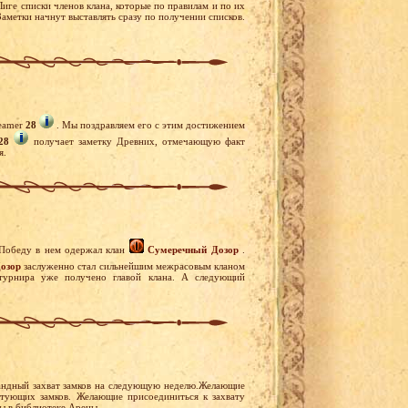
Лиге списки членов клана, которые по правилам и по их
аметки начнут выставлять сразу по получении списков.
eamer
28
. Мы поздравляем его с этим достижением
28
получает заметку Древних, отмечающую факт
я.
 Победу в нем одержал клан
Сумеречный Дозор
.
озор
заслуженно стал сильнейшим межрасовым кланом
турнира уже получено главой клана. А следующий
андный захват замков на следующую неделю.Желающие
устующих замков. Желающие присоединиться к захвату
ны в библиотеке Арены.