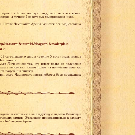
перейти в более высокую лигу, либо остаться в ней.
ссылки на лучшие 2 из которых мы приводим ниже.
. Пятый Чемпионат Арены начнется осенью, согласно
champ&season=4&tour=40&league=1&mode=plain
iki/
01 сегодняшнего дня, в течение 5 суток главы кланов
 Чемпионате.
мьер-Лиги списки тех, кто имеет право на получение
 какие персонажи имеют право на получение заметки.
нта получения списков.
нии всего Чемпионата писали обзоры боев прошедших
андный захват замков на следующую неделю.Желающие
устующих замков. Желающие присоединиться к захвату
ны в библиотеке Арены.