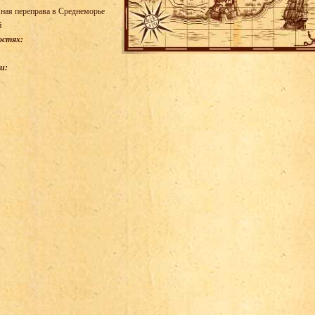
ная переправа в Среднеморье
й
остях:
и: