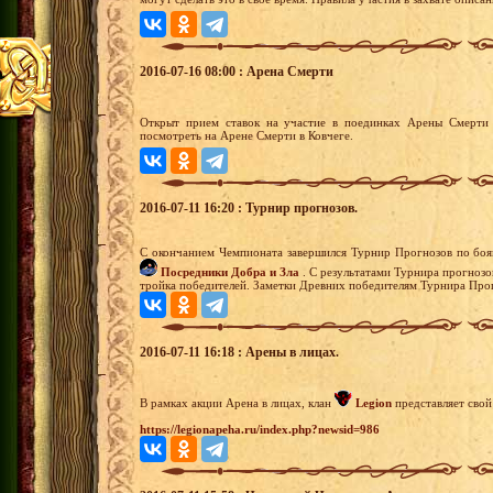
2016-07-16 08:00 : Арена Смерти
Открыт прием ставок на участие в поединках Арены Смерти 
посмотреть на Арене Смерти в Ковчеге.
2016-07-11 16:20 : Турнир прогнозов.
С окончанием Чемпионата завершился Турнир Прогнозов по бо
Посредники Добра и Зла
. С результатами Турнира прогнозов
тройка победителей. Заметки Древних победителям Турнира Про
2016-07-11 16:18 : Арены в лицах.
В рамках акции Арена в лицах, клан
Legion
представляет свой
https://legionapeha.ru/index.php?newsid=986