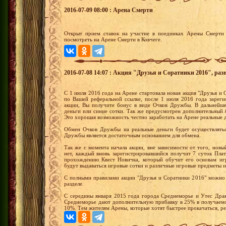
2016-07-09 08:00 : Арена Смерти
Открыт прием ставок на участие в поединках Арены Смерти 
посмотреть на Арене Смерти в Ковчеге.
2016-07-08 14:07 : Акция "Друзья и Соратники 2016", раз
С 1 июля 2016 года на Арене стартовала новая акция "Друзья и С
по Вашей реферальной ссылке, после 1 июля 2016 года зареги
акции, Вы получите бонус в виде Очков Дружбы. В дальнейш
деньги или синие сотки. Так же предусмотрен дополнительный 
Это хорошая возможность честно заработать на Арене реальные 
Обмен Очков Дружбы на реальные деньги будет осуществлятьс
Дружбы является достаточным основанием для обмена.
Так же с момента начала акции, вне зависимости от того, новы
нет, каждый вновь зарегистрировавшийся получит 7 суток Пла
прохождению Квест Новичка, который обучит его основам иг
будут выдаваться игровые сотки и различные игровые предметы и
С полными правилами акции "Друзья и Соратники 2016" можно 
разделе.
С середины января 2015 года города Среднеморье и Утес Драк
Среднеморье дают дополнительную прибавку в 25% в получаемо
10%. Тем жителям Арены, которые хотят быстрее прокачаться, р