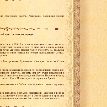
на следующей неделе. Расписание поединков можно
ный опыт в разных городах.
оратники 2016". Суть акции сводится к тому, что если
стрируется новый игрок, то при выполнении условий
ем Очки Дружбы можно будет обменять на реальные
бонус в синих сотках по итогам календарного месяца.
деньги.
я без проверки Драконами. Сам факт наличия Очков
й игрок зарегистрировался по реферальной ссылке или
тинового аккаунта. Новому игроку будет предложен к
ры. В процессе прохождения Квеста Новичка игроку
 свитки. Квест Новичка уже доступен на Арене.
ознакомиться в библиотеке Арены в соответствующем
она наделены особыми свойствами. Так бои в городе
м за победу в бою опыте, в Утесе Драконов прибавка
екомендуется проводить бои именно в этих городах.