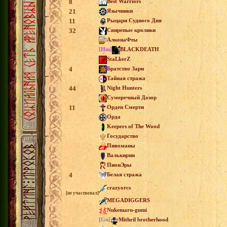
8
Best Warriors
21
Язычники
11
Рыцари Судного Дня
32
Свирепые кролики
АлконаФты
[Hm]
BLACKDEATH
StaLkerZ
4
Братство Зари
Тайная стража
44
Night Hunters
Сумеречный Дозор
11
Орден Смерти
Орда
Keepers of The Wood
Государство
Пивоманы
Валькирии
ПионЭры
4
Белая стража
crazyorcs
[не участвовал]
MEGADIGGERS
Nukemaru-gumi
[Gn]
Mithril brotherhood