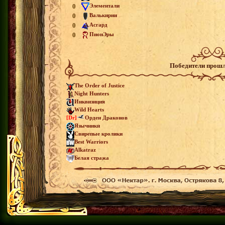
0
Элементали
0
Валькирии
0
Асгард
0
ПионЭры
Победители прошл
The Order of Justice
Night Hunters
Инквизиция
Wild Hearts
[Dr]
Орден Драконов
Язычники
Свирепые кролики
Best Warriors
Alkatraz
Белая стража