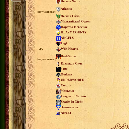
Легион Чести
Atlantis
[не участвовал]
Лесная Сичь
Мальтийский Орден
Царство Небесное
HEAVY COUNTY
ANGELS
Legion
45
Wild Hearts
DarkStone
[не участвовал]
Козацкая Сичь
4400
Outlaws
UNDERWORLD
Спарта
Маньяки
League of Nations
Shades In Night
Элементали
Асгард