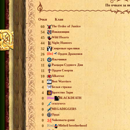
По очкам за 
Очки
Клан
60
The Order of Justice
54
Инквизиция
45
Wild Hearts
44
Night Hunters
32
Свирепые кролики
26
[Dr]
Орден Драконов
21
Язычники
11
Рыцари Судного Дня
11
Орден Смерти
10
Alkatraz
8
Best Warriors
4
Белая стража
4
Братство Зари
0
[Hm]
BLACKDEATH
0
crazyorcs
0
MEGADIGGERS
0
Орда
0
Nukemaru-gumi
0
[Gn]
Mithril brotherhood