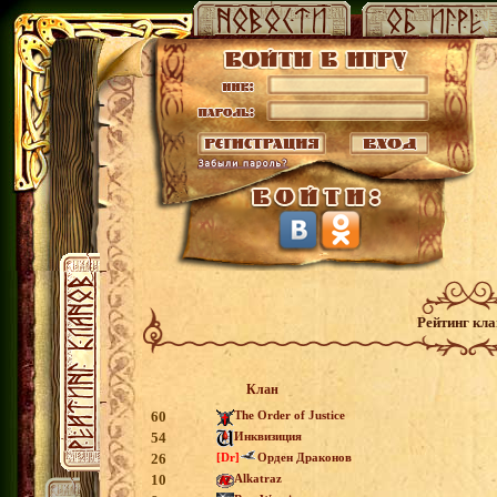
Рейтинг кл
Клан
60
The Order of Justice
54
Инквизиция
26
[Dr]
Орден Драконов
10
Alkatraz