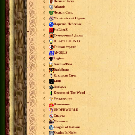
0
Легион Чести
0
Atlantis
0
Лесная Сичь
0
Мальтийский Орден
0
Царство Небесное
0
StaLkerZ
0
Сумеречный Дозор
0
HEAVY COUNTY
0
Тайная стража
0
ANGELS
0
Legion
0
АлконаФты
0
DarkStone
0
Козацкая Сичь
0
4400
0
Outlaws
0
Keepers of The Wood
0
Государство
0
Пивоманы
0
UNDERWORLD
0
Спарта
0
Маньяки
0
League of Nations
0
Shades In Night