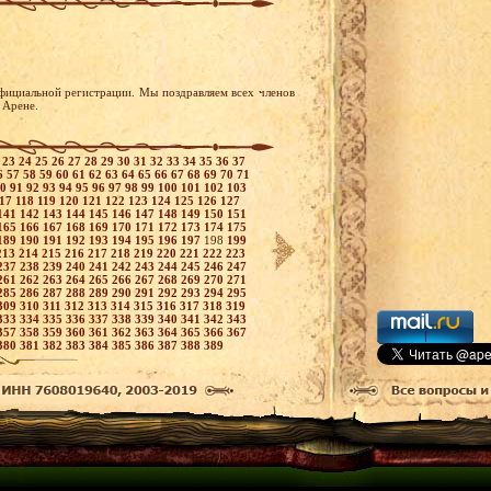
фициальной регистрации. Мы поздравляем всех членов
 Арене.
2
23
24
25
26
27
28
29
30
31
32
33
34
35
36
37
6
57
58
59
60
61
62
63
64
65
66
67
68
69
70
71
90
91
92
93
94
95
96
97
98
99
100
101
102
103
117
118
119
120
121
122
123
124
125
126
127
141
142
143
144
145
146
147
148
149
150
151
165
166
167
168
169
170
171
172
173
174
175
189
190
191
192
193
194
195
196
197
198
199
213
214
215
216
217
218
219
220
221
222
223
237
238
239
240
241
242
243
244
245
246
247
261
262
263
264
265
266
267
268
269
270
271
285
286
287
288
289
290
291
292
293
294
295
309
310
311
312
313
314
315
316
317
318
319
333
334
335
336
337
338
339
340
341
342
343
357
358
359
360
361
362
363
364
365
366
367
380
381
382
383
384
385
386
387
388
389