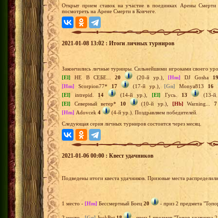
Открыт прием ставок на участие в поединках Арены Смерти 
посмотреть на Арене Смерти в Ковчеге.
2021-01-08 13:02 : Итоги личных турниров
Закончились личные турниры. Сильнейшими игроками своего уро
[El]
НЕ В СЕБЕ...
20
(20-й ур.),
[Hm]
DJ Gosha
1
[Hm]
Scorpion77*
17
(17-й ур.),
[Gn]
Monya813
16
[El]
intrepid.
14
(14-й ур.),
[El]
Гусь.
13
(13-й
[El]
Северный ветер*
10
(10-й ур.),
[Hb]
Warning...
7
[Hm]
Adovcek
4
(4-й ур.). Поздравляем победителей.
Следующая серия личных турниров состоится через месяц.
2021-01-06 00:00 : Квест удачников
Подведены итоги квеста удачников. Призовые места распределил
1 место -
[Hm]
Бессмертный Боец
20
- приз 2 предмета "Топо
2 место -
[Gn]
JyckPot
18
- приз 1 предмет "Топор удачника 2