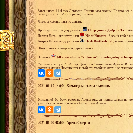
Завершился 14-й тур Девятого Чемпионата Арены. Подробнее о 
ссылку на который мы приводим ниже.
Лидеры Чемпионата по Лигам:
Премьер-Лига - лидирует клан
Посредники Добра и Зла
, бл
Первая Лига - лидирует клан
Night Hunters
, 3 клана набрали
Вторая Лига - лидирует клан
Dark Brotherhood
, только 2 кл
Обзор боев прошедшего тура от клана:
От клана
Alkatraz
-
https://azclan.ru/obzor-devyatogo-chempi
Сегодня стартует 15-й тур Девятого Чемпионата Арены. В теч
состав команды Чемпионата и выбрать удобные дату и время пров
2021-01-10 14:00 : Командный захват замков.
Внимание! Во Всех городах Арены открыт прием заявок на ко
участия в захвате описаны в библиотеке Арены.
2021-01-09 08:00 : Арена Смерти