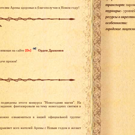
транспорт:
паром
жителям Арены здоровья и благополучия в Новом году!
турниры:
- уровне
ресурсы в окрестн
особенности:
в.
городские лицензи
ликован на сайте
[Dr]
Орден Драконов
аче призов!
подведены итоги конкурса "Новогодняя магия". На
задания: фантазировали на тему новогодних свитков и
можно ознакомиться в нашей официальной группе:
равляет всех жителей Арены с Новым годом и желает