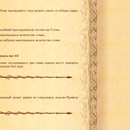
боях прошедшего тура можно узнать из обзора клана,
ижайший преследователь отстает на 3 очка,
 максимальное количество очков,
ана набрали максимальное количество очков.
onata-tur-14/
ение сегодняшнего дня главы кланов могут изменить
едения боя тура.
мандный захват замков на следующую неделю.Правила