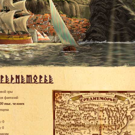
овой эры
ов фантазий
00 тыс. человек
ещена
:
0
:
0
висим