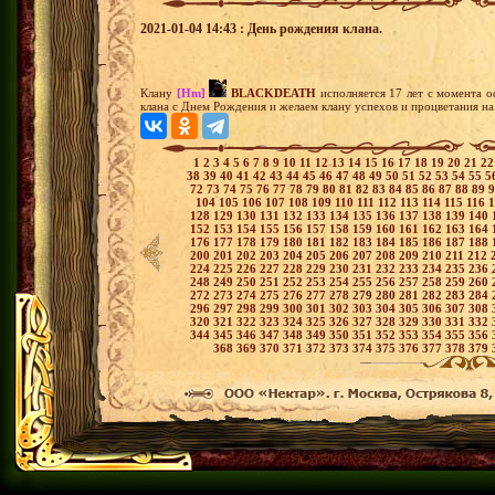
2021-01-04 14:43 : День рождения клана.
Клану
[Hm]
BLACKDEATH
исполняется 17 лет с момента о
клана с Днем Рождения и желаем клану успехов и процветания на
1
2
3
4
5
6
7
8
9
10
11
12
13
14
15
16
17
18
19
20
21
2
38
39
40
41
42
43
44
45
46
47
48
49
50
51
52
53
54
55
5
72
73
74
75
76
77
78
79
80
81
82
83
84
85
86
87
88
89
104
105
106
107
108
109
110
111
112
113
114
115
116
128
129
130
131
132
133
134
135
136
137
138
139
140
152
153
154
155
156
157
158
159
160
161
162
163
164
176
177
178
179
180
181
182
183
184
185
186
187
188
200
201
202
203
204
205
206
207
208
209
210
211
212
224
225
226
227
228
229
230
231
232
233
234
235
236
248
249
250
251
252
253
254
255
256
257
258
259
260
272
273
274
275
276
277
278
279
280
281
282
283
284
296
297
298
299
300
301
302
303
304
305
306
307
308
320
321
322
323
324
325
326
327
328
329
330
331
332
344
345
346
347
348
349
350
351
352
353
354
355
356
368
369
370
371
372
373
374
375
376
377
378
379