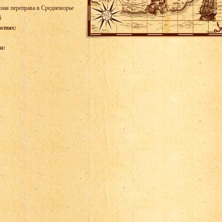
ная переправа в Среднеморье
й
остях:
и: