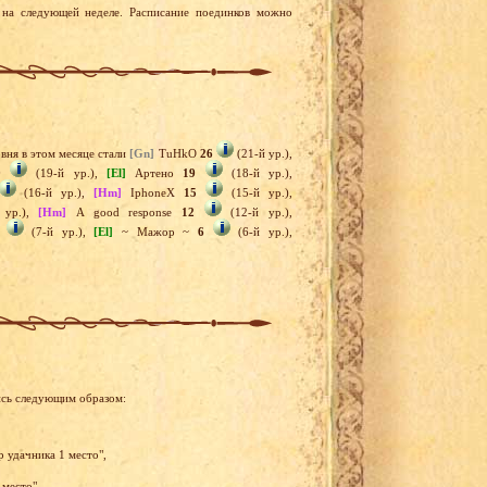
на следующей неделе. Расписание поединков можно
вня в этом месяце стали
[Gn]
TuHkO
26
(21-й ур.),
9
(19-й ур.),
[El]
Артено
19
(18-й ур.),
(16-й ур.),
[Hm]
IphoneX
15
(15-й ур.),
 ур.),
[Hm]
A good response
12
(12-й ур.),
(7-й ур.),
[El]
~ Мажор ~
6
(6-й ур.),
ись следующим образом:
р удачника 1 место",
 место",