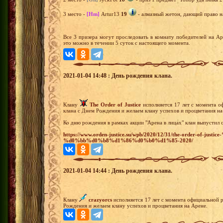
3 место -
[Hm]
Artur13
19
- алмазный жетон, дающий право на
Все 3 призера могут проследовать в комнату победителей на А
это можно в течении 5 суток с настоящего момента.
2021-01-04 14:48 : День рождения клана.
Клану
The Order of Justice
исполняется 17 лет с момента о
клана с Днем Рождения и желаем клану успехов и процветания на
Ко дню рождения в рамках акции "Арена в лицах" клан выпустил 
https://www.orden-justice.su/wpb/2020/12/31/the-order-of
%d0%bb%d0%b8%d1%86%d0%b0%d1%85-2020/
2021-01-04 14:44 : День рождения клана.
Клану
crazyorcs
исполняется 17 лет с момента официальной р
Рождения и желаем клану успехов и процветания на Арене.