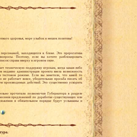
пкого здоровья, море улыбок и мешок позитива!
персонажей, находящихся в блоке. Это прерогатива
вопросы. Поэтому, если вы хотите разблокировать
писок справа вверху в игровом окне.
ает техническую поддержку игрокам, когда какая-либо
ем недавно администрация проекта ввела возможность
в тестовом режиме. Если вы заметили, что какой то
о не работает вовсе, убедительная просьба писать об
ем производимых действий. Это существенно ускорить
ельно прочитали полномочия Губернатора в разделе
внесения предложений по доработке существующих или
ложения в обязательном порядке будут услышаны и
тура.