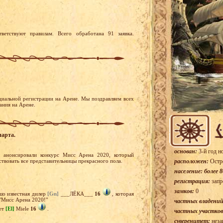
ветствуют правилам. Всего обработана 91 заявка.
циальной регистрации на Арене. Мы поздравляем всех
ания на Арене.
парта.
основан:
3-й год н
анонсировали конкурс Мисс Арена 2020, который
ствовать все представительницы прекрасного пола.
расположен:
Остр
население: более 8
регистрация:
запр
замков:
0
шо известная дилер
[Gn]
___ЛЁКА___
16
, которая
 "Мисс Арена 2020!"
частных владений
ает
[El]
Miele
16
.
частных участков
суверенитет:
неза