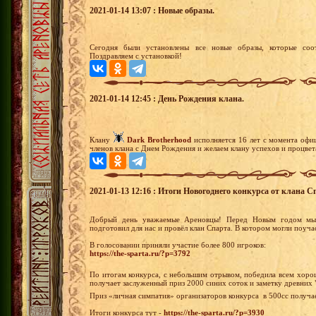
2021-01-14 13:07 : Новые образы.
Сегодня были установлены все новые образы, которые соот
Поздравляем с установкой!
2021-01-14 12:45 : День Рождения клана.
Клану
Dark Brotherhood
исполняется 16 лет с момента офи
членов клана с Днем Рождения и желаем клану успехов и процвет
2021-01-13 12:16 : Итоги Новогоднего конкурса от клана С
Добрый день уважаемые Ареновцы! Перед Новым годом мы 
подготовил для нас и провёл клан Спарта. В котором могли поуча
В голосовании приняли участие более 800 игроков:
https://the-sparta.ru/?p=3792
По итогам конкурса, с небольшим отрывом, победила всем хоро
получает заслуженный приз 2000 синих соток и заметку древних
Приз «личная симпатия» организаторов конкурса в 500сс получ
Итоги конкурса тут -
https://the-sparta.ru/?p=3930