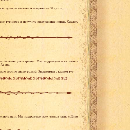
 получение алмазного аккаунта на 30 суток,
рене турниров и получить заслуженные призы. Сделать
фициальной регистрации. Мы поздравляем всех членов
 Арене.
свою версию видео-ролика. Знакомимся с кланом тут:
-justice-%d0%ba%d0%bb%d0%b0%d0%bd-%d0%b2-
егистрации. Мы поздравляем всех членов клана с Днем