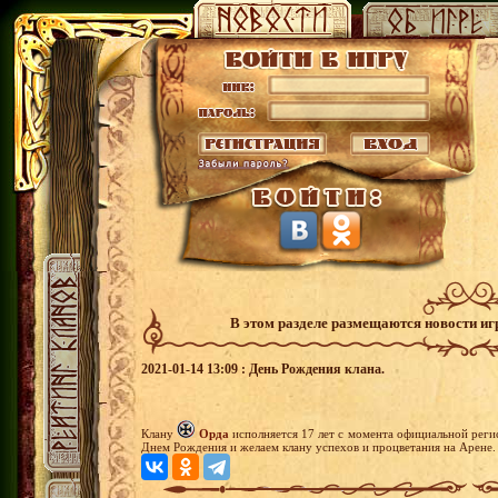
В этом разделе размещаются новости и
2021-01-14 13:09 : День Рождения клана.
Клану
Орда
исполняется 17 лет с момента официальной реги
Днем Рождения и желаем клану успехов и процветания на Арене.