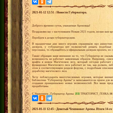
2021-01-12 12:51 : Новости Губернатора.
Доброго времени суток, уважаемые Ареновцы!
Поздравляю вас с наступившим Новым 2021 годом, желаю вам кре
Перейдем к делам губернаторским.
В праздничные дни много игроков спрашивали про амнистию 
дилеров, у губернатора нет полномочий решать подобные 
персонажа, то обращайтесь к официальным дилерам проекта, их с
Также обращаю ваше внимание на то, что Губернатор не оказыв
возможность не работает заявленным образом. Например, совс
крафта в новом Магическом лесу, который сегодня работает 
функционал Магического леса работает не так, как должен, либ
этом в соответствующем разделе форума, с подробным описани
доработку магического леса.
Хочу поблагодарить многочисленных игроков, которые внимат
библиотеки "Губернатор Арены" и записываются на прием для 
создании принципиально новых возможностей. Все ваши пред
проработаны.
С Уважением , Губернатор Арены
[El]
ТРАКТОРИСТ_ГЕНКА
16
2021-01-11 12:45 : Девятый Чемпионат Арены. Итоги 14-го 