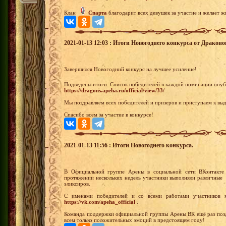
Клан
Спарта
благодарит всех девушек за участие и желает 
2021-01-13 12:03 : Итоги Новогоднего конкурса от Драконо
Завершился Новогодний конкурс на лучшее усиление!
Подведены итоги. Список победителей в каждой номинации опуб
https://dragons.apeha.ru/official/view/33/
Мы поздравляем всех победителей и призеров и приступаем к выд
Спасибо всем за участие в конкурсе!
2021-01-13 11:56 : Итоги Новогоднего конкурса.
В Официальной группе Арены в социальной сети ВКонтакте 
протяжении нескольких недель участники выполняли различные 
эликсиров.
С именами победителей и со всеми работами участников 
https://vk.com/apeha_official
.
Команда поддержки официальной группы Арены ВК ещё раз позд
всем только положительных эмоций в предстоящем году!