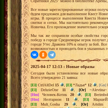
Соратники 2025" можно в библиотеке Арены, 
Все новые зарегистрированные игроки получ
будем предложен для выполнение Квест Нович
игры. В процессе выполнения Квеста Нович
свитки и сотки. Мы настоятельно рекоменд
Новичка. Его прохождение значительно ускори
Мы так же сохранили особые свойства горо
победу в городе Среднеморье игрок получит 
городе Утес Дракона 10% к опыту за бой. Вс
возможностью и проводить бои в указанных г
2025-04-17 12:13 : Новые образы
Сегодня были установлены все новые образ
Всего утверждено 21 заявка:
[El]
CtrlAltDel
15
,
[El]
*Ладья*
12
,
[Gn]
[El]
DeluxeOne
11
,
[Or]
~Alevtin
[Hm]
Человек-Котик
20
,
[El]
Berimb
[Hm]
Нелтарион
11
,
[El]
Марш
[El]
Mult_Gosha
29
,
[Or]
Artslim