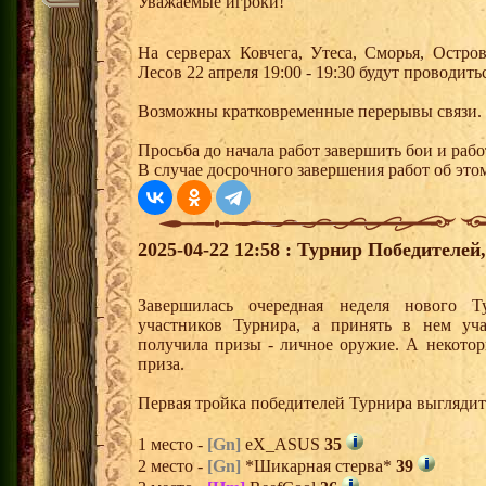
Уважаемые игроки!
На серверах Ковчега, Утеса, Сморья, Остр
Лесов 22 апреля 19:00 - 19:30 будут проводит
Возможны кратковременные перерывы связи.
Просьба до начала работ завершить бои и рабо
В случае досрочного завершения работ об этом
2025-04-22 12:58 : Турнир Победителе
Завершилась очередная неделя нового Т
участников Турнира, а принять в нем уч
получила призы - личное оружие. А некото
приза.
Первая тройка победителей Турнира выгляди
1 место -
[Gn]
eX_ASUS
35
2 место -
[Gn]
*Шикарная стерва*
39