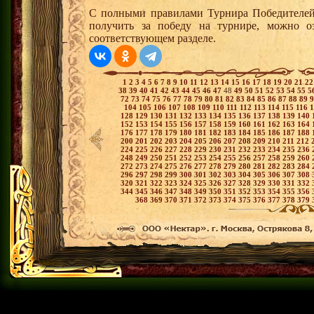
С полными правилами Турнира Победителей,
получить за победу на турнире, можно о
соответствующем разделе.
1
2
3
4
5
6
7
8
9
10
11
12
13
14
15
16
17
18
19
20
21
2
38
39
40
41
42
43
44
45
46
47
48
49
50
51
52
53
54
55
5
72
73
74
75
76
77
78
79
80
81
82
83
84
85
86
87
88
89
104
105
106
107
108
109
110
111
112
113
114
115
116
128
129
130
131
132
133
134
135
136
137
138
139
140
152
153
154
155
156
157
158
159
160
161
162
163
164
176
177
178
179
180
181
182
183
184
185
186
187
188
200
201
202
203
204
205
206
207
208
209
210
211
212
224
225
226
227
228
229
230
231
232
233
234
235
236
248
249
250
251
252
253
254
255
256
257
258
259
260
272
273
274
275
276
277
278
279
280
281
282
283
284
296
297
298
299
300
301
302
303
304
305
306
307
308
320
321
322
323
324
325
326
327
328
329
330
331
332
344
345
346
347
348
349
350
351
352
353
354
355
356
368
369
370
371
372
373
374
375
376
377
378
379