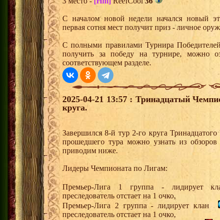
3 место -
[Hm]
ReefCool
36
С началом новой недели начался новый эта
первая сотня мест получит приз - личное ору
С полными правилами Турнира Победителей,
получить за победу на турнире, можно о
соответствующем разделе.
2025-04-21 13:57 : Тринадцатый Чемпи
круга.
Завершился 8-й тур 2-го круга Тринадцатог
прошедшего тура можно узнать из обзоров
приводим ниже.
Лидеры Чемпионата по Лигам:
Премьер-Лига 1 группа - лидирует 
преследователь отстает на 1 очко,
Премьер-Лига 2 группа - лидирует клан
преследователь отстает на 1 очко,