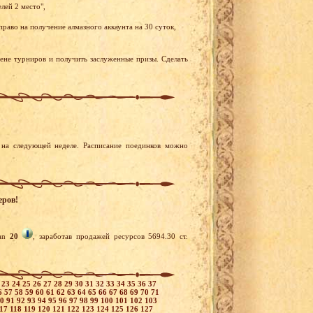
лей 2 место",
раво на получение алмазного аккаунта на 30 суток,
рене турниров и получить заслуженные призы. Сделать
на следующей неделе. Расписание поединков можно
еров!
an
20
, заработав продажей ресурсов 5694.30 ст.
2
23
24
25
26
27
28
29
30
31
32
33
34
35
36
37
6
57
58
59
60
61
62
63
64
65
66
67
68
69
70
71
90
91
92
93
94
95
96
97
98
99
100
101
102
103
117
118
119
120
121
122
123
124
125
126
127