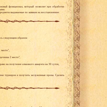
новый функционал, который позволит при обработке
ными.
редметы выдаваемые по заявкам на восстановление.
ись следующим образом:
 место",
дачника 2 место",
аво на получение алмазного аккаунта на 30 суток,
рене турниров и получить заслуженные призы. Сделать