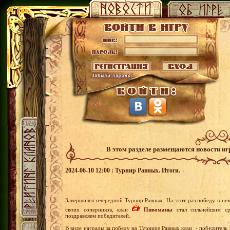
В этом разделе размещаются новости и
2024-06-10 12:00 : Турнир Равных. Итоги.
Завершился очередной Турнир Равных. На этот раз победу в не
своих соперников, клан
Пивоманы
стал сильнейшим ср
поздравляем победителей.
В виде награды за победу на Турнире Равных клан - победитель