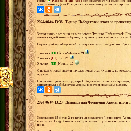
Клану
Keepers of The Wood
исполняется 16 лет с момента оф
членов клана с Днем Рождения и желаем клану успехов и процвет
2024-06-04 13:36 : Турнир Победителей, итоги за прошедш
Завершилась очередная неделя нового Турнира Победителей. Перв
может каждый житель Арены, получила призы - личное оружие. А
Первая тройка победителей Турнира выглядит следующим образо
1 место -
[El]
DamonSalvatore
29
2 место -
[Hb]
fist..
27
3 место -
[El]
-Nygma-
13
С началом новой недели начался новый этап турнира, по результа
оружие.
С полными правилами Турнира Победителей, а так же с призами,
ознакомиться в библиотеке Арены, в соответствующем разделе.
2024-06-04 13:23 : Двенадцатый Чемпионат Арены, итоги 15
Завершился 15-й тур 2-го круга двенадцатого Чемпионата Арен
всех лигах. Подробнее о боях прошедшего тура можно узнать из
ниже.