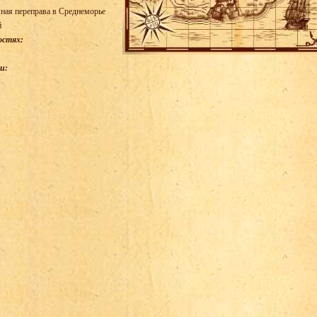
ная переправа в Среднеморье
й
остях:
и: