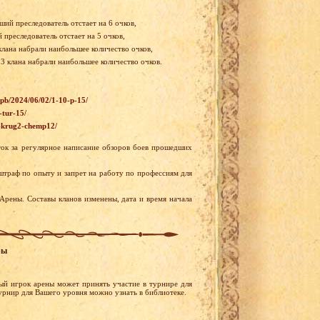
ший преследователь отстает на 6 очков,
преследователь отстает на 5 очков,
клана набрали наибольшее количество очков,
 3 клана набрали наибольшее количество очков.
wpb/2024/06/02/1-10-p-15/
-tur-15/
5-krug2-chemp12/
ток за регулярное написание обзоров боев прошедших
 штраф по опыту и запрет на работу по профессиям для
Арены. Составы кланов изменены, дата и время начала
ры
ый игрок арены может принять участие в турнире для
турнир для Вашего уровня можно узнать в библиотеке.