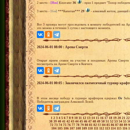
2 место -
[Hm]
Kinsvater
36
- приз 1 предмет "Топор победите
3 место -
[Gn]
***Капитан***
29
- алмазный жетон, дающий п
Все 3 призера могут проследовать в комнату победителей на А
это можно в течении 5 суток с настоящего момента.
2024-06-01 08:00 : Арена Смерти
Открыт прием ставок на участие в поединках Арены Смерти 
посмотреть на Арене Смерти в Ковчеге.
2024-06-01 00:05 : Закончился ежемесячный турнир крафт
В этом месяце победу в турнире крафтеров одержал
Or
Suh
Победитель награжден Алмазной Лозой.
1
2
3
4
5
6
7
8
9
10
11
12
13
14
15
16
17
18
19
20
21
2
38
39
40
41
42
43
44
45
46
47
48
49
50
51
52
53
54
55
5
72
73
74
75
76
77
78
79
80
81
82
83
84
85
86
87
88
89
104
105
106
107
108
109
110
111
112
113
114
115
116