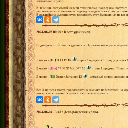
Уважаемые игроки!
В течении следующей недели техническая поддержка получит 
запросов на восстановление подкладок выдавать их сразу усилен
В дальнейшем мы планируем расширить этот функционал на все п
2024-06-06 00:00 : Квест удачников
Подведены итоги квеста удачников. Призовые места распределил
1 место -
[Or]
!СССР!
16
- приз 2 предмета "Топор удачника 1
2 место -
[Hm]
**DEN**GoD**
18
- приз 1 предмет "Топор у
3 место -
[El]
DamonSalvatore
23
- алмазный жетон, дающий пр
Все 3 призера могут проследовать в комнату победителей на А
это можно в течении 5 суток с настоящего момента.
2024-06-04 13:45 : День рождения клана.