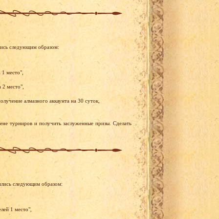
лись следующим образом:
 1 место",
 2 место",
олучение алмазного аккаунта на 30 суток,
рене турниров и получить заслуженные призы. Сделать
ились следующим образом:
лей 1 место",