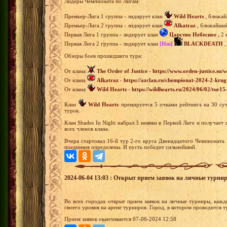
Лидеры Чемпионата по Лигам:
Премьер-Лига 1 группа - лидирует клан
Wild Hearts
, ближай
Премьер-Лига 2 группа - лидирует клан
Alkatraz
, ближайший 
Первая Лига 1 группа - лидирует клан
Царство Небесное
, 2 
Первая Лига 2 группа - лидирует клан
[Hm]
BLACKDEATH
,
Обзоры боев прошедшего тура:
От клана
The Order of Justice
-
https://www.orden-justice.su/
От клана
Alkatraz
-
https://azclan.ru/chempionat-2024-2-krug
От клана
Wild Hearts
-
https://wildhearts.ru/2024/06/02/tur1
Клан
Wild Hearts
премируется 5 очками рейтинга на 30 су
туров.
Клан Shades In Night набрал 3 неявки в Первой Лиге и получает
всех членов клана.
Вчера стартовал 16-й тур 2-го круга Двенадцатого Чемпионата 
поединков определены. И пусть победит сильнейший.
2024-06-04 13:03 : Открыт прием заявок на личные турни
Во всех городах открыт прием заявок на личные турниры, кажд
своего уровня на арене турниров. Город, в котором проводится 
Прием заявок оканчивается 07-06-2024 12:58