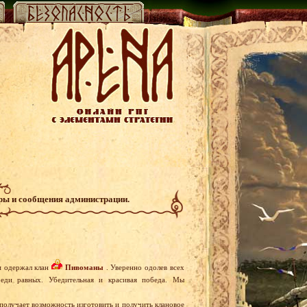
гры и сообщения администрации.
м одержал клан
Пивоманы
. Уверенно одолев всех
еди равных. Убедительная и красивая победа. Мы
 получает возможность изготовить и получить клановое