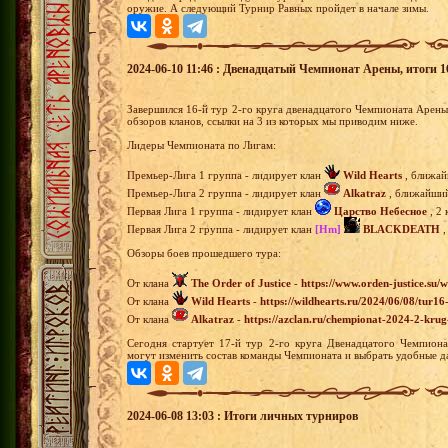
оружие. А следующий Турнир Равных пройдет в начале зимы.
2024-06-10 11:46 : Двенадцатый Чемпионат Арены, итоги 16
Завершился 16-й тур 2-го круга двенадцатого Чемпионата Арен
обзоров кланов, ссылки на 3 из которых мы приводим ниже.
Лидеры Чемпионата по Лигам:
Премьер-Лига 1 группа - лидирует клан
Wild Hearts
, ближай
Премьер-Лига 2 группа - лидирует клан
Alkatraz
, ближайший 
Первая Лига 1 группа - лидирует клан
Царство Небесное
, 2 
Первая Лига 2 группа - лидирует клан
[Hm]
BLACKDEATH
,
Обзоры боев прошедшего тура:
От клана
The Order of Justice
-
https://www.orden-justice.su/
От клана
Wild Hearts
-
https://wildhearts.ru/2024/06/08/tur1
От клана
Alkatraz
-
https://azclan.ru/chempionat-2024-2-krug
Сегодня стартует 17-й тур 2-го круга Двенадцатого Чемпиона
могут изменить состав команды Чемпионата и выбрать удобные да
2024-06-08 13:03 : Итоги личных турниров