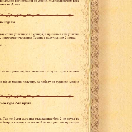
ициальной регистрации на Арене. Мы поздравляем всех
ания на Арене.
ую неделю.
ая сотня участников Турнира, а принять в нем участие
 некоторые участники Турнира получили по 2 приза.
м:
там которого первая сотня мест получит приз - личное
 которые можно получить за победу на турнире, можно
-го тура 2-го круга.
ы. Так же были сыграны отложенные бои 2-го круга во
 обзоров кланов, ссылки на 3 из которых мы приводим