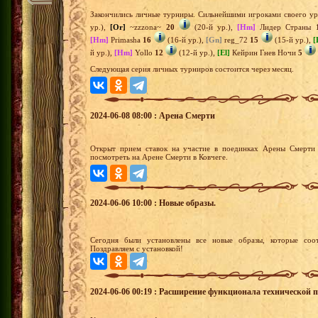
Закончились личные турниры. Сильнейшими игроками своего ур
ур.),
[Or]
~zzzona~
20
(20-й ур.),
[Hm]
Лидер Страны
[Hm]
Primasha
16
(16-й ур.),
[Gn]
reg_72
15
(15-й ур.),
[
й ур.),
[Hm]
Yollo
12
(12-й ур.),
[El]
Кейрин Гнев Ночи
5
Следующая серия личных турниров состоится через месяц.
2024-06-08 08:00 : Арена Смерти
Открыт прием ставок на участие в поединках Арены Смерти 
посмотреть на Арене Смерти в Ковчеге.
2024-06-06 10:00 : Новые образы.
Сегодня были установлены все новые образы, которые соот
Поздравляем с установкой!
2024-06-06 00:19 : Расширение функционала технической 