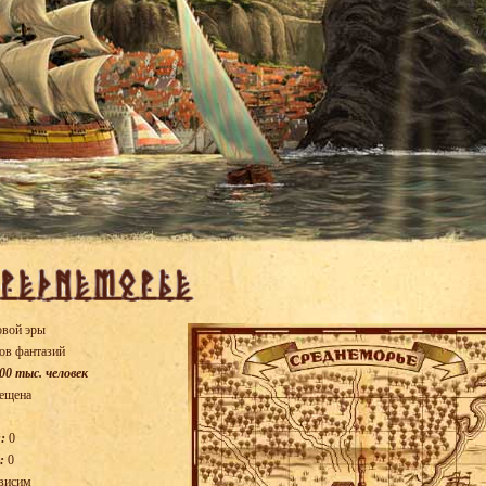
овой эры
ов фантазий
00 тыс. человек
ещена
:
0
:
0
висим