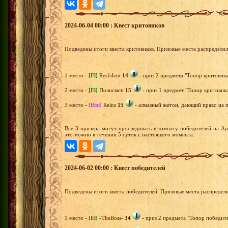
2024-06-04 00:00 : Квест критовиков
Подведены итоги квеста критовиков. Призовые места распредели
1 место -
[El]
Res1dent
14
- приз 2 предмета "Топор критовика
2 место -
[El]
Полисмен
15
- приз 1 предмет "Топор критовика
3 место -
[Hm]
Reins
15
- алмазный жетон, дающий право на п
Все 3 призера могут проследовать в комнату победителей на А
это можно в течении 5 суток с настоящего момента.
2024-06-02 00:00 : Квест победителей
Подведены итоги квеста победителей. Призовые места распредел
1 место -
[El]
-TheBoss-
34
- приз 2 предмета "Топор победите