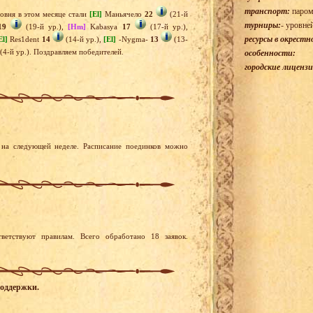
транспорт:
паром
овня в этом месяце стали
[El]
Маньячело
22
(21-й
турниры:
- уровне
19
(19-й ур.),
[Hm]
Kabasya
17
(17-й ур.),
ресурсы в окрестн
El]
Res1dent
14
(14-й ур.),
[El]
-Nygma-
13
(13-
(4-й ур.). Поздравляем победителей.
особенности:
городские лицензи
на следующей неделе. Расписание поединков можно
ветствуют правилам. Всего обработано 18 заявок.
поддержки.