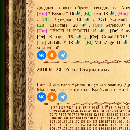
Двадцать новых образов сегодня на Ар
[Hm]
* Bysido *
16
,
[El]
Toxic
13
,
[Hm]
~
,
[El]
_Лукерья_
13
,
[Or]
Nomand
[El]
_ШаЙтаН_
20
,
[Gn]
SerNic007
[Hm]
ЧЕРЕП И КОСТИ
12
,
[Or]
Sany
[Or]
Kanapel
15
,
[Or]
СилаБОГО
[Gn]
abdalbal*
13
,
[El]
VobbZage
11
установкой.
2018-01-24 12:16 : Старожилы.
Еще 13 жителей Арены получили заметку Дре
Мы рады, что все эти годы Вы были с нами. П
1
2
3
4
5
6
7
8
9
10
11
12
13
14
15
16
17
18
19
20
21
2
38
39
40
41
42
43
44
45
46
47
48
49
50
51
52
53
54
55
5
72
73
74
75
76
77
78
79
80
81
82
83
84
85
86
87
88
89
104
105
106
107
108
109
110
111
112
113
114
115
116
128
129
130
131
132
133
134
135
136
137
138
139
140
152
153
154
155
156
157
158
159
160
161
162
163
164
176
177
178
179
180
181
182
183
184
185
186
187
188