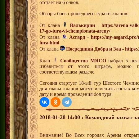
отстает на 6 очков.
Обзоры боев прошедшего тура от кланов:
От клана
Валькирии
-
https://arena-valk
17-go-tura-vi-chempionata-areny/
От клана
Асгард
-
https://my-asgard.pro
tura.html
От клана
Посредники Добра и Зла
-
https:
Клан
Сообщество МЯСО
набрал 5 неяв
избавиться от этого штрафа, можно 
соответствующем разделе.
Сегодня стартует 18-ый тур Шестого Чемпи
дня главы кланов могут изменить состав к
дату и время проведения боя тура.
2018-01-28 14:00 : Командный захват з
Внимание! Во Всех городах Арены открыт