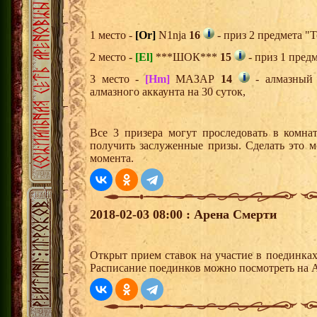
1 место -
[Or]
N1nja
16
- приз 2 предмета "Т
2 место -
[El]
***ШОК***
15
- приз 1 пред
3 место -
[Hm]
МАЗАР
14
- алмазный 
алмазного аккаунта на 30 суток,
Все 3 призера могут проследовать в комна
получить заслуженные призы. Сделать это м
момента.
2018-02-03 08:00 : Арена Смерти
Открыт прием ставок на участие в поединка
Расписание поединков можно посмотреть на А