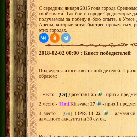
С середины января 2015 года города Среднем
свойствами. Так бои в городе Среднеморье 
получаемом за победу в бою опыте, в Утесе
Арены, которые хотят быстрее прокачаться, 
этих городах.
2018-02-02 00:00 : Квест победителей
Подведены итоги квеста победителей. Приз
образом:
1 место -
[Or]
Дагестан1
25
- приз 2 предме
2 место -
[Hm]
Kinsvater
27
- приз 1 предмет
3 место -
[Gn]
!!!PRC!!!
22
- алмазный 
алмазного аккаунта на 30 суток,
Все 3 призера могут проследовать в комна