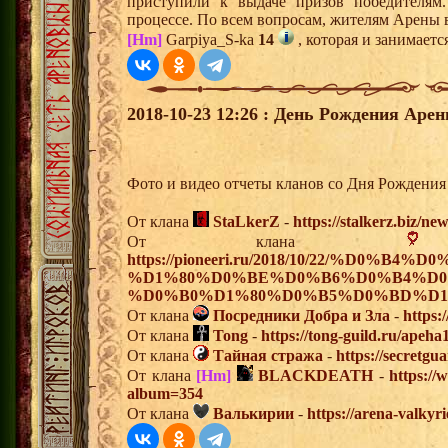
приступили к выдаче призов победителям.
процессе. По всем вопросам, жителям Арены 
[Hm]
Garpiya_S-ka
14
, которая и занимаетс
2018-10-23 12:26 : День Рождения Арен
Фото и видео отчеты кланов со Дня Рождения
От клана
StaLkerZ
-
https://stalkerz.biz/ne
От клана
https://pioneeri.ru/2018/10/22/%D0%B
%D1%80%D0%BE%D0%B6%D0%B4%D0
%D0%B0%D1%80%D0%B5%D0%BD%D1
От клана
Посредники Добра и Зла
-
https:
От клана
Tong
-
https://tong-guild.ru/apeha
От клана
Тайная стража
-
https://secretg
От клана
[Hm]
BLACKDEATH
-
https://
album=354
От клана
Валькирии
-
https://arena-valkyri