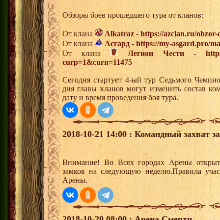
Обзоры боев прошедшего тура от кланов:
От клана
Alkatraz
-
https://azclan.ru/obzor
От клана
Асгард
-
https://my-asgard.pro/ma
От клана
Легион Чести
-
http
curp=1&curn=11475
Сегодня стартует 4-ый тур Седьмого Чемпи
дня главы кланов могут изменить состав к
дату и время проведения боя тура.
2018-10-21 14:00 : Командный захват з
Внимание! Во Всех городах Арены открыт
замков на следующую неделю.Правила учас
Арены.
2018-10-20 08:00 : Арена Смерти