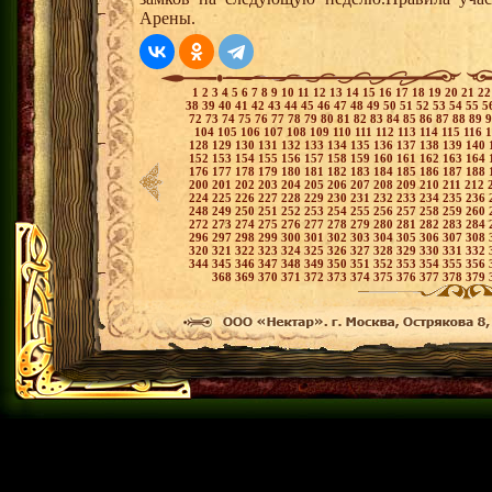
Арены.
1
2
3
4
5
6
7
8
9
10
11
12
13
14
15
16
17
18
19
20
21
2
38
39
40
41
42
43
44
45
46
47
48
49
50
51
52
53
54
55
5
72
73
74
75
76
77
78
79
80
81
82
83
84
85
86
87
88
89
104
105
106
107
108
109
110
111
112
113
114
115
116
128
129
130
131
132
133
134
135
136
137
138
139
140
152
153
154
155
156
157
158
159
160
161
162
163
164
176
177
178
179
180
181
182
183
184
185
186
187
188
200
201
202
203
204
205
206
207
208
209
210
211
212
224
225
226
227
228
229
230
231
232
233
234
235
236
248
249
250
251
252
253
254
255
256
257
258
259
260
272
273
274
275
276
277
278
279
280
281
282
283
284
296
297
298
299
300
301
302
303
304
305
306
307
308
320
321
322
323
324
325
326
327
328
329
330
331
332
344
345
346
347
348
349
350
351
352
353
354
355
356
368
369
370
371
372
373
374
375
376
377
378
379