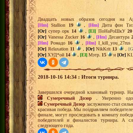
Двадцать новых образов сегодня на 
[Hm]
Stallion
19
,
[Hm]
Дита фон Т
[Or]
супер орк
14
,
[El]
ПоНаРоШкУ
20
[Or]
Vanessa Zucker
16
,
[Hm]
Десантура
[Hm]
Ромадо
16
,
[Hm]
I_kill_you_27rus
[Or]
Relaxation
11
,
[Or]
NikKrit
13
,
[G
[Or]
ХУД*ой
14
,
[El]
Мэтр.
15
и
[Or]
KL
2018-10-16 14:34 : Итоги турнира.
Завершился очередной клановый турнир. На
Сумеречный Дозор
. Уверенно одол
Сумеречный Дозор
заслуженно стал силь
красивая победа. Мы поздравляем победителе
финале, могут проследовать в комнату побед
победителей и финалистов турнира. А с
следующего года.