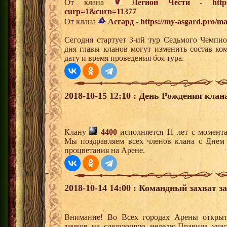
От клана
Легион Чести
-
http
curp=1&curn=11377
От клана
Асгард
-
https://my-asgard.pro/ma
Сегодня стартует 3-ий тур Седьмого Чемпи
дня главы кланов могут изменить состав к
дату и время проведения боя тура.
2018-10-15 12:10 : День Рождения клан
Клану
4400
исполняется 11 лет с момент
Мы поздравляем всех членов клана с Днем
процветания на Арене.
2018-10-14 14:00 : Командный захват з
Внимание! Во Всех городах Арены открыт
замков на следующую неделю.Правила учас