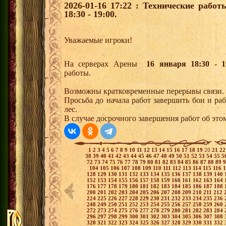
2026-01-16 17:22 : Технические рабо
18:30 - 19:00.
Уважаемые игроки!
На серверах Арены
16 января 18:30 - 1
работы.
Возможны кратковременные перерывы связи.
Просьба до начала работ завершить бои и р
лес.
В случае досрочного завершения работ об этом
1
2
3
4
5
6
7
8
9
10
11
12
13
14
15
16
17
18
19
20
21
2
38
39
40
41
42
43
44
45
46
47
48
49
50
51
52
53
54
55
5
72
73
74
75
76
77
78
79
80
81
82
83
84
85
86
87
88
89
104
105
106
107
108
109
110
111
112
113
114
115
116
128
129
130
131
132
133
134
135
136
137
138
139
140
152
153
154
155
156
157
158
159
160
161
162
163
164
176
177
178
179
180
181
182
183
184
185
186
187
188
200
201
202
203
204
205
206
207
208
209
210
211
212
224
225
226
227
228
229
230
231
232
233
234
235
236
248
249
250
251
252
253
254
255
256
257
258
259
260
272
273
274
275
276
277
278
279
280
281
282
283
284
296
297
298
299
300
301
302
303
304
305
306
307
308
320
321
322
323
324
325
326
327
328
329
330
331
332