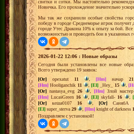
свитки и сотки. Мы настоятельно рекоменд
Новичка. Его прохождение значительно ускори
Мы так же сохранили особые свойства горо
победу в городе Среднеморье игрок получит 
городе Утес Дракона 10% к опыту за бой. Вс
возможностью и проводить бои в указанных г
2026-01-22 12:06 : Новые образы
Сегодня были установлены все новые образ
Всего утверждено 19 заявок:
[Or]
opexatut
11
,
[Hm]
начар
21
[Hm]
Hooliganchik
11
,
[El]
_Hey_
15
,
[H
[Or]
nastasya_evg
26
,
[Hm]
Злой масте
[Hm]
LucasGreen
16
,
[El]
skyfall-
16
,
[Or]
кеша0107
16
,
[Or]
Саняб
[El]
super_sterva
29
,
[Hm]
knight of darkness
Поздравляем с установкой!