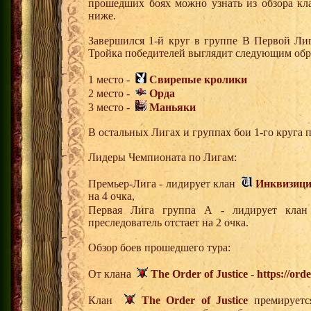
прошедших боях можно узнать из обзора кл
ниже.
Завершился 1-й круг в группе В Первой Лиг
Тройка победителей выглядит следующим обр
1 место -
Свирепые кролики
2 место -
Орда
3 место -
Маньяки
В остальных Лигах и группах бои 1-го круга
Лидеры Чемпионата по Лигам:
Премьер-Лига - лидирует клан
Инквизиц
на 4 очка,
Первая Лига группа А - лидирует кл
преследователь отстает на 2 очка.
Обзор боев прошедшего тура:
От клана
The Order of Justice
-
https://ord
Клан
The Order of Justice
премируется