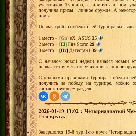
участников Турнира, а принять в нем уч
получила призы - личное оружие. А некото
приза.
Первая тройка победителей Турнира выгляди
1 место -
[Gn]
eX_ASUS
35
2 место -
[El]
Fire Storm
29
3 место -
[Or]
Дагестан1
39
С началом новой недели начался новый эта
первая сотня мест получит приз - личное ору
С полными правилами Турнира Победителей,
получить за победу на турнире, можно о
соответствующем разделе.
2026-01-19 13:02 : Четырнадцатый Че
1-го круга.
Завершился 15-й тур 1-го круга Четырнадц