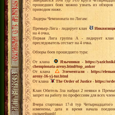
Завершился 16-й тур 1-го круга Четырнадц
прошедших боях можно узнать из обзоров 
приводим ниже.
Лидеры Чемпионата по Лигам:
Премьер-Лига - лидирует клан
Инквизиц
на 4 очка,
Первая Лига группа А - лидирует кл
преследователь отстает на 4 очка.
Обзоры боев прошедшего тура:
От клана
Язычники
-
https://yazichni
chempionata-areny.html#top_ankor
От клана
Элементали
-
https://elema
areny-16-yj-tur.html
От клана
The Order of Justice
-
https://ord
Клан Обитель Зла набрал 2 неявки в Премь
запрет на работу по профессиям для всех член
Вчера стартовал 17-й тур Четырнадцатого
изменены, дата и время начала поедин
сильнейший!