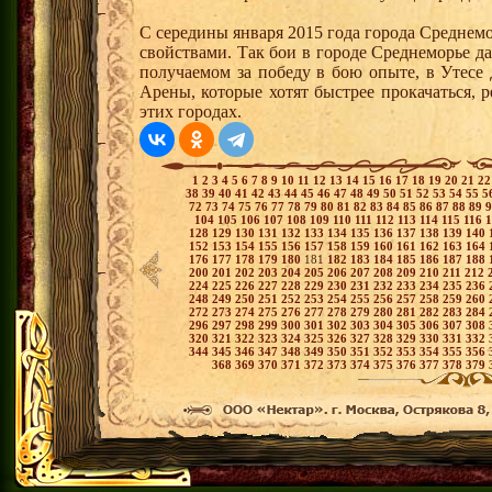
С середины января 2015 года города Среднем
свойствами. Так бои в городе Среднеморье 
получаемом за победу в бою опыте, в Утесе
Арены, которые хотят быстрее прокачаться, 
этих городах.
1
2
3
4
5
6
7
8
9
10
11
12
13
14
15
16
17
18
19
20
21
2
38
39
40
41
42
43
44
45
46
47
48
49
50
51
52
53
54
55
5
72
73
74
75
76
77
78
79
80
81
82
83
84
85
86
87
88
89
104
105
106
107
108
109
110
111
112
113
114
115
116
128
129
130
131
132
133
134
135
136
137
138
139
140
152
153
154
155
156
157
158
159
160
161
162
163
164
176
177
178
179
180
181
182
183
184
185
186
187
188
200
201
202
203
204
205
206
207
208
209
210
211
212
224
225
226
227
228
229
230
231
232
233
234
235
236
248
249
250
251
252
253
254
255
256
257
258
259
260
272
273
274
275
276
277
278
279
280
281
282
283
284
296
297
298
299
300
301
302
303
304
305
306
307
308
320
321
322
323
324
325
326
327
328
329
330
331
332
344
345
346
347
348
349
350
351
352
353
354
355
356
368
369
370
371
372
373
374
375
376
377
378
379