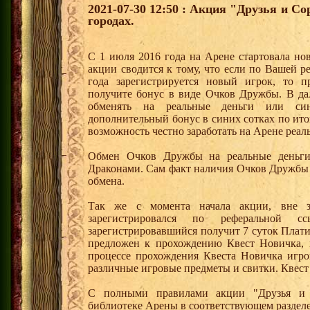
2021-07-30 12:50 : Акция "Друзья и С
городах.
С 1 июля 2016 года на Арене стартовала но
акции сводится к тому, что если по Вашей р
года зарегистрируется новый игрок, то 
получите бонус в виде Очков Дружбы. В д
обменять на реальные деньги или си
дополнительный бонус в синих сотках по ито
возможность честно заработать на Арене реал
Обмен Очков Дружбы на реальные деньги 
Драконами. Сам факт наличия Очков Дружбы 
обмена.
Так же с момента начала акции, вне з
зарегистрировался по реферальной 
зарегистрировавшийся получит 7 суток Плати
предложен к прохождению Квест Новичка, 
процессе прохождения Квеста Новичка игро
различные игровые предметы и свитки. Квест
С полными правилами акции "Друзья и 
библиотеке Арены в соответствующем раздел