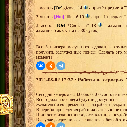
1 место -
[Or]
gizmen
14
- приз 2 предмета "
2 место -
[Hm]
!Ilidan!
15
- приз 1 предмет "
3 место -
[Or]
*Светлый*
18
- алмазный
алмазного аккаунта на 30 суток,
Все 3 призера могут проследовать в комна
получить заслуженные призы. Сделать это м
момента.
2021-08-02 17:37 : Работы на серверах 
Сегодня вечером с 23:00 до 01:00 состоятся т
Все города и оба леса будут недоступны.
Желательно ко времени начала работ прекрати
В период проведения работ желательно не ис
Приносим извинения за доставленные неудоб
В случае досрочного завершения работ об этом