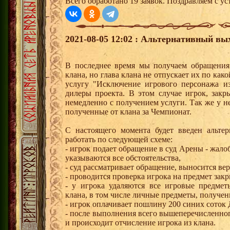
Всего обработано 19 заявок. Поздравляем с ус
2021-08-05 12:02 : Альтернативный вых
В последнее время мы получаем обращения 
клана, но глава клана не отпускает их по ка
услугу "Исключение игрового персонажа и
дилеры проекта. В этом случае игрок, закр
немедленно с получением услуги. Так же у н
полученные от клана за Чемпионат.
С настоящего момента будет введен альте
работать по следующей схеме:
- игрок подает обращение в суд Арены - жалоб
указываются все обстоятельства,
- суд рассматривает обращение, выносится вер
- проводится проверка игрока на предмет зак
- у игрока удаляются все игровые предме
клана, в том числе личные предметы, получен
- игрок оплачивает пошлину 200 синих соток 
- после выполнения всего вышеперечисленно
и происходит отчисление игрока из клана.