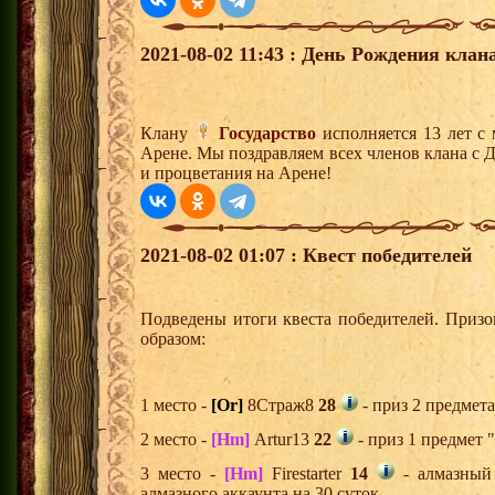
2021-08-02 11:43 : День Рождения клана
Клану
Государство
исполняется 13 лет с
Арене. Мы поздравляем всех членов клана с 
и процветания на Арене!
2021-08-02 01:07 : Квест победителей
Подведены итоги квеста победителей. Приз
образом:
1 место -
[Or]
8Страж8
28
- приз 2 предмета
2 место -
[Hm]
Artur13
22
- приз 1 предмет 
3 место -
[Hm]
Firestarter
14
- алмазный
алмазного аккаунта на 30 суток,