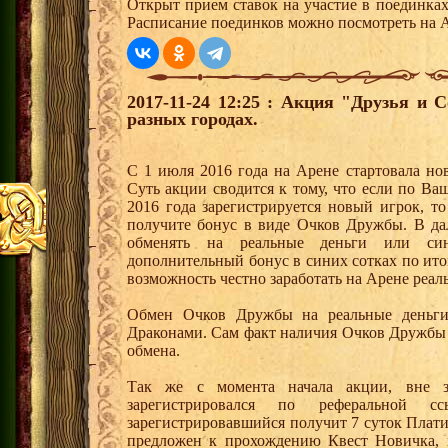
Открыт прием ставок на участие в поединка
Расписание поединков можно посмотреть на А
2017-11-24 12:25 : Акция "Друзья и 
разных городах.
С 1 июля 2016 года на Арене стартовала но
Суть акции сводится к тому, что если по Ва
2016 года зарегистрируется новый игрок, 
получите бонус в виде Очков Дружбы. В д
обменять на реальные деньги или си
дополнительный бонус в синих сотках по ито
возможность честно заработать на Арене реал
Обмен Очков Дружбы на реальные деньги 
Драконами. Сам факт наличия Очков Дружбы 
обмена.
Так же с момента начала акции, вне з
зарегистрировался по реферальной 
зарегистрировавшийся получит 7 суток Плати
предложен к прохождению Квест Новичка, 