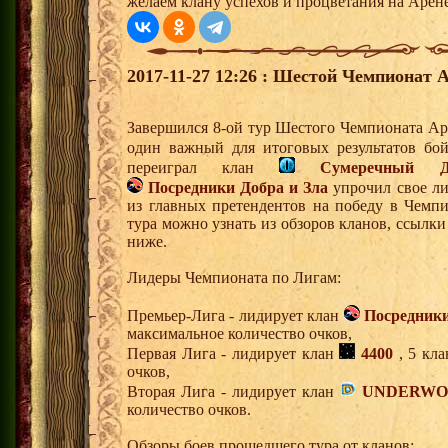
желаем клану успехов и процветания на Арене
2017-11-27 12:26 : Шестой Чемпионат А
Завершился 8-ой тур Шестого Чемпионата Ар
один важный для итоговых результатов бо
переиграл клан
Сумеречный Д
Посредники Добра и Зла
упрочил свое ли
из главных претендентов на победу в Чемп
тура можно узнать из обзоров кланов, ссылк
ниже.
Лидеры Чемпионата по Лигам:
Премьер-Лига - лидирует клан
Посредники
максимальное количество очков,
Первая Лига - лидирует клан
4400
, 5 кла
очков,
Вторая Лига - лидирует клан
UNDERWO
количество очков.
Обзоры боев прошедшего тура от кланов: