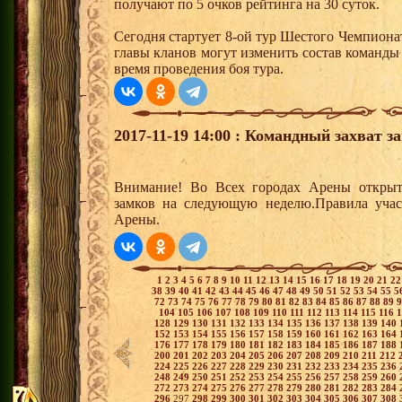
получают по 5 очков рейтинга на 30 суток.
Сегодня стартует 8-ой тур Шестого Чемпиона
главы кланов могут изменить состав команды
время проведения боя тура.
2017-11-19 14:00 : Командный захват з
Внимание! Во Всех городах Арены открыт
замков на следующую неделю.Правила учас
Арены.
1
2
3
4
5
6
7
8
9
10
11
12
13
14
15
16
17
18
19
20
21
2
38
39
40
41
42
43
44
45
46
47
48
49
50
51
52
53
54
55
5
72
73
74
75
76
77
78
79
80
81
82
83
84
85
86
87
88
89
104
105
106
107
108
109
110
111
112
113
114
115
116
128
129
130
131
132
133
134
135
136
137
138
139
140
152
153
154
155
156
157
158
159
160
161
162
163
164
176
177
178
179
180
181
182
183
184
185
186
187
188
200
201
202
203
204
205
206
207
208
209
210
211
212
224
225
226
227
228
229
230
231
232
233
234
235
236
248
249
250
251
252
253
254
255
256
257
258
259
260
272
273
274
275
276
277
278
279
280
281
282
283
284
296
297
298
299
300
301
302
303
304
305
306
307
308