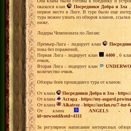
Оба клана были готовы к поединку и устро
оказался клан
Посредники Добра и Зла
,
первое место в Лиге. В туре были еще инте
тура можно узнать из обзоров кланов, ссылк
ниже.
Лидеры Чемпионата по Лигам:
Премьер-Лига - лидирует клан
Посредни
пока без поражений,
Первая Лига - лидирует клан
4400
, 6 кла
очков,
Вторая Лига - лидирует клан
UNDERWO
количество очков.
Обзоры боев прошедшего тура от кланов:
От клана
Посредники Добра и Зла
-
https:
От клана
Асгард
-
https://my-asgard.pro/m
От клана
Alkatraz
-
https://azclan.ru/7-tur
От клана
ANGELS
-
id=newsotd&otd=4311
За регулярное написание интересных обзо