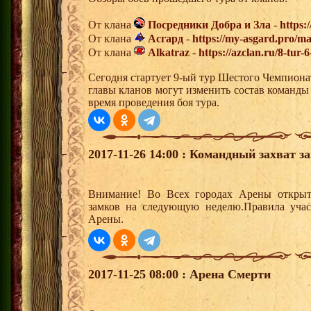
От клана
Посредники Добра и Зла
-
https:
От клана
Асгард
-
https://my-asgard.pro/m
От клана
Alkatraz
-
https://azclan.ru/8-tur
Сегодня стартует 9-ый тур Шестого Чемпиона
главы кланов могут изменить состав команды
время проведения боя тура.
2017-11-26 14:00 : Командный захват з
Внимание! Во Всех городах Арены открыт
замков на следующую неделю.Правила учас
Арены.
2017-11-25 08:00 : Арена Смерти