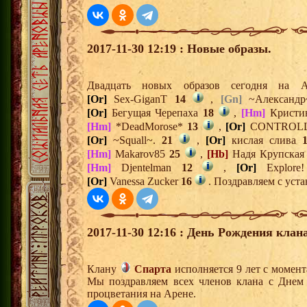
2017-11-30 12:19 : Новые образы.
Двадцать новых образов сегодня на
[Or]
Sex-GiganT
14
,
[Gn]
~Александ
[Or]
Бегущая Черепаха
18
,
[Hm]
Кристи
[Hm]
*DeadMorose*
13
,
[Or]
CONTROL
[Or]
~Squall~.
21
,
[Or]
кислая слива
[Hm]
Makarov85
25
,
[Hb]
Надя Крупска
[Hm]
Djentelman
12
,
[Or]
Explore
[Or]
Vanessa Zucker
16
. Поздравляем с уста
2017-11-30 12:16 : День Рождения клана
Клану
Спарта
исполняется 9 лет с момен
Мы поздравляем всех членов клана с Днем
процветания на Арене.