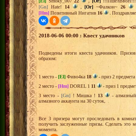
[El]
Smoky_007
22
,
[Or]
!!!ПшёлВвоН!!
[Gn]
Hate!
14
,
[Or]
~Фалкон~
26
[Hm]
Позитивный Нигатив
16
. Поздравляе
2018-06-06 00:00 : Квест удачников
Подведены итоги квеста удачников. Призо
образом:
1 место -
[El]
Фиво4ка
18
- приз 2 предмета
2 место -
[Hm]
DOREL 1
11
- приз 1 предме
3 место -
[Gn]
! Мишка !
13
- алмазный
алмазного аккаунта на 30 суток,
Все 3 призера могут проследовать в комна
получить заслуженные призы. Сделать это м
момента.