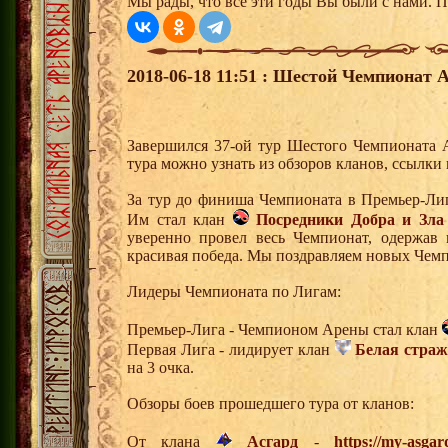
Мы рады, что все эти годы Вы были с нами. П
2018-06-18 11:51 : Шестой Чемпионат А
Завершился 37-ой тур Шестого Чемпионата 
тура можно узнать из обзоров кланов, ссылки
За тур до финиша Чемпионата в Премьер-Ли
Им стал клан
Посредники Добра и Зла
уверенно провел весь Чемпионат, одержав 
красивая победа. Мы поздравляем новых Чем
Лидеры Чемпионата по Лигам:
Премьер-Лига - Чемпионом Арены стал клан
Первая Лига - лидирует клан
Белая страж
на 3 очка.
Обзоры боев прошедшего тура от кланов:
От клана
Асгард
-
https://my-asgar