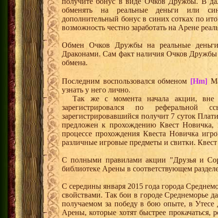
получите бонус в виде Очков Дружбы. В д
обменять на реальные деньги или си
дополнительный бонус в синих сотках по ито
возможность честно заработать на Арене реал
Обмен Очков Дружбы на реальные деньги 
Драконами. Сам факт наличия Очков Дружбы 
обмена.
Последним воспользовался обменом
[Hm]
Ma
узнать у него лично.
Так же с момента начала акции, вне з
зарегистрировался по реферальной 
зарегистрировавшийся получит 7 суток Плати
предложен к прохождению Квест Новичка, 
процессе прохождения Квеста Новичка игро
различные игровые предметы и свитки. Квест
С полными правилами акции "Друзья и Сор
библиотеке Арены в соответствующем разделе
С середины января 2015 года города Среднем
свойствами. Так бои в городе Среднеморье 
получаемом за победу в бою опыте, в Утесе
Арены, которые хотят быстрее прокачаться, 