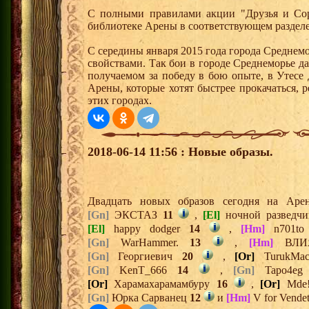
С полными правилами акции "Друзья и Сор
библиотеке Арены в соответствующем разделе
С середины января 2015 года города Среднем
свойствами. Так бои в городе Среднеморье 
получаемом за победу в бою опыте, в Утесе
Арены, которые хотят быстрее прокачаться, 
этих городах.
2018-06-14 11:56 : Новые образы.
Двадцать новых образов сегодня на Ар
[Gn]
ЭКСТАЗ
11
,
[El]
ночной разведч
[El]
happy dodger
14
,
[Hm]
n701t
[Gn]
WarHammer.
13
,
[Hm]
ВЛИ
[Gn]
Георгиевич
20
,
[Or]
TurukMa
[Gn]
KenT_666
14
,
[Gn]
Tapo4e
[Or]
Харамахарамамбуру
16
,
[Or]
Mde
[Gn]
Юрка Сарванец
12
и
[Hm]
V for Vendet