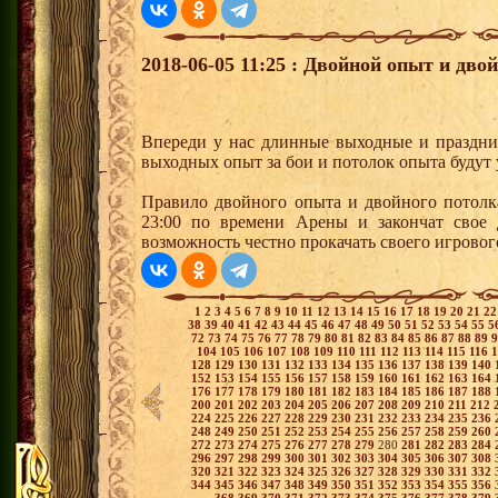
2018-06-05 11:25 : Двойной опыт и дво
Впереди у нас длинные выходные и праздни
выходных опыт за бои и потолок опыта будут 
Правило двойного опыта и двойного потолк
23:00 по времени Арены и закончат свое 
возможность честно прокачать своего игровог
1
2
3
4
5
6
7
8
9
10
11
12
13
14
15
16
17
18
19
20
21
2
38
39
40
41
42
43
44
45
46
47
48
49
50
51
52
53
54
55
5
72
73
74
75
76
77
78
79
80
81
82
83
84
85
86
87
88
89
104
105
106
107
108
109
110
111
112
113
114
115
116
128
129
130
131
132
133
134
135
136
137
138
139
140
152
153
154
155
156
157
158
159
160
161
162
163
164
176
177
178
179
180
181
182
183
184
185
186
187
188
200
201
202
203
204
205
206
207
208
209
210
211
212
224
225
226
227
228
229
230
231
232
233
234
235
236
248
249
250
251
252
253
254
255
256
257
258
259
260
272
273
274
275
276
277
278
279
280
281
282
283
284
296
297
298
299
300
301
302
303
304
305
306
307
308
320
321
322
323
324
325
326
327
328
329
330
331
332
344
345
346
347
348
349
350
351
352
353
354
355
356