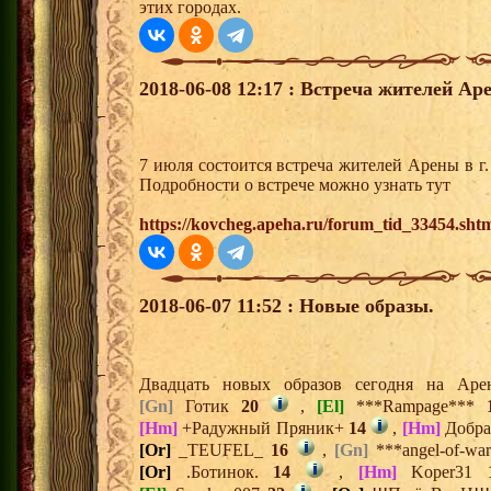
этих городах.
2018-06-08 12:17 : Встреча жителей Ар
7 июля состоится встреча жителей Арены в 
Подробности о встрече можно узнать тут
https://kovcheg.apeha.ru/forum_tid_33454.sht
2018-06-07 11:52 : Новые образы.
Двадцать новых образов сегодня на Ар
[Gn]
Готик
20
,
[El]
***Rampage***
[Hm]
+Радужный Пряник+
14
,
[Hm]
Добра
[Or]
_TEUFEL_
16
,
[Gn]
***angel-of-wa
[Or]
.Ботинок.
14
,
[Hm]
Koper31