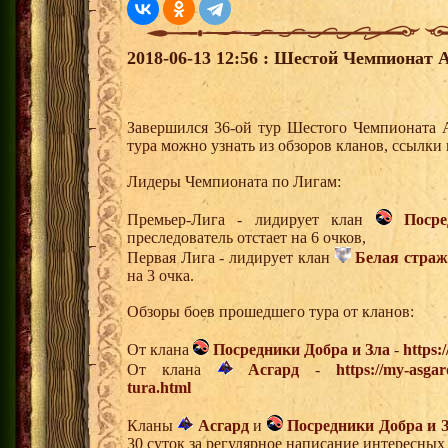
2018-06-13 12:56 : Шестой Чемпионат А
Завершился 36-ой тур Шестого Чемпионата 
тура можно узнать из обзоров кланов, ссылки
Лидеры Чемпионата по Лигам:
Премьер-Лига - лидирует клан
Поср
преследователь отстает на 6 очков,
Первая Лига - лидирует клан
Белая страж
на 3 очка.
Обзоры боев прошедшего тура от кланов:
От клана
Посредники Добра и Зла
-
https:
От клана
Асгард
-
https://my-asgar
tura.html
Кланы
Асгард
и
Посредники Добра и 
30 суток за регулярное написание интересных