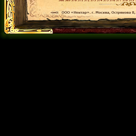
368
369
370
371
372
373
374
375
376
377
378
379