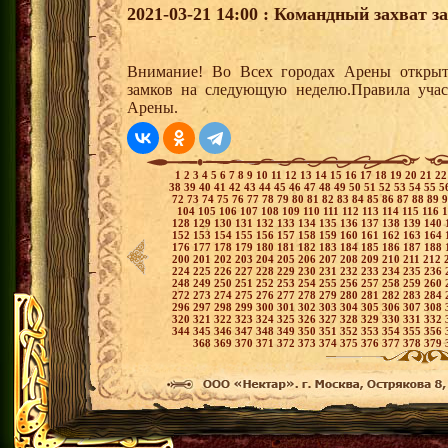
2021-03-21 14:00 : Командный захват з
Внимание! Во Всех городах Арены открыт
замков на следующую неделю.Правила учас
Арены.
1
2
3
4
5
6
7
8
9
10
11
12
13
14
15
16
17
18
19
20
21
2
38
39
40
41
42
43
44
45
46
47
48
49
50
51
52
53
54
55
5
72
73
74
75
76
77
78
79
80
81
82
83
84
85
86
87
88
89
104
105
106
107
108
109
110
111
112
113
114
115
116
128
129
130
131
132
133
134
135
136
137
138
139
140
152
153
154
155
156
157
158
159
160
161
162
163
164
176
177
178
179
180
181
182
183
184
185
186
187
188
200
201
202
203
204
205
206
207
208
209
210
211
212
224
225
226
227
228
229
230
231
232
233
234
235
236
248
249
250
251
252
253
254
255
256
257
258
259
260
272
273
274
275
276
277
278
279
280
281
282
283
284
296
297
298
299
300
301
302
303
304
305
306
307
308
320
321
322
323
324
325
326
327
328
329
330
331
332
344
345
346
347
348
349
350
351
352
353
354
355
356
368
369
370
371
372
373
374
375
376
377
378
379