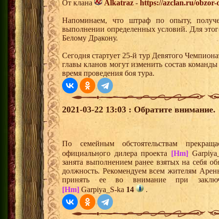
От клана
Alkatraz
-
https://azclan.ru/obzor
Напоминаем, что штраф по опыту, получ
выполнении определенных условий. Для этого
Белому Дракону.
Сегодня стартует 25-й тур Девятого Чемпион
главы кланов могут изменить состав команды
время проведения боя тура.
2021-03-22 13:03 : Обратите внимание.
По семейным обстоятельствам прекраща
официального дилера проекта
[Hm]
Garpiya
занята выполнением ранее взятых на себя об
должность. Рекомендуем всем жителям Арен
принять ее во внимание при заключ
[Hm]
Garpiya_S-ka
14
.