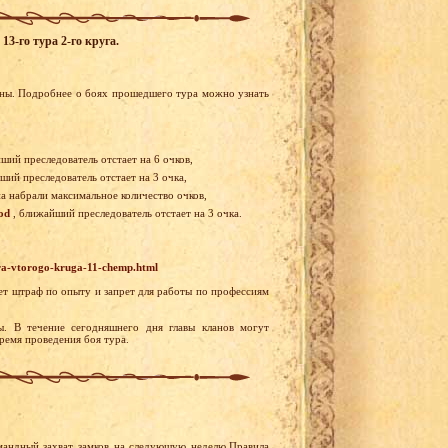
3-го тура 2-го круга.
ены. Подробнее о боях прошедшего тура можно узнать
ший преследователь отстает на 6 очков,
ший преследователь отстает на 3 очка,
на набрали максимальное количество очков,
od
, ближайший преследователь отстает на 3 очка.
ura-vtorogo-kruga-11-chemp.html
ает штраф по опыту и запрет для работы по профессиям
. В течение сегодняшнего дня главы кланов могут
ремя проведения боя тура.
мандный захват замков на следующую неделю.Правила