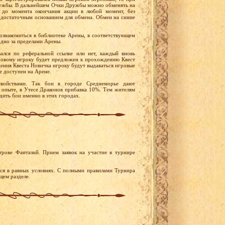
Дружбы. В дальнейшем Очки Дружбы можно обменять на
 до момента окончания акции в любой момент, без
 достаточным основанием для обмена. Обмен на синие
ознакомиться в библиотеке Арены, в соответствующем
одно за пределами Арены.
вался по реферальной ссылке или нет, каждый вновь
 Новому игроку будет предложен к прохождению Квест
ения Квеста Новичка игроку будут выдаваться игровые
е доступен на Арене.
войствами. Так бои в городе Среднеморье дают
 опыте, в Утесе Драконов прибавка 10%. Тем жителям
дить бои именно в этих городах.
рове Фантазий. Прием заявок на участие в турнире
тся в равных условиях. С полными правилами Турнира
щем разделе.