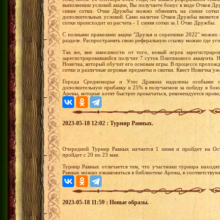
выполнении условий акции, Вы получаете бонус в виде Очков 
синие сотки. Очки Дружбы можно обменять на синие сотки
дополнительных условий. Само наличие Очков Дружбы является
сотки происходит из расчета - 1 синяя сотки за 1 Очко Дружбы.
С полными правилами акции "Друзья и соратники 2022" можно 
разделе. Распространять свою реферальную ссылку можно где уг
Так же, вне зависимости от того, новый игрок зарегистриро
зарегистрировавшийся получит 7 суток Платинового аккаунта.
Новичка, который обучит его основам игры. В процессе прохожд
сотки и различные игровые предметы и свитки. Квест Новичка уж
Города Среднеморье и Утес Дракона наделены особыми с
дополнительную прибавку в 25% в получаемом за победу в бою
Арены, которые хотят быстрее прокачаться, рекомендуется прово
2023-05-18 12:02 : Турнир Равных.
Очередной Турнир Равных начнется 1 июня и пройдет на Ост
пройдет с 20 по 23 мая.
Турнир Равных отличается тем, что участники турнира находя
Равных можно ознакомиться в библиотеке Арены, в соответствую
2023-05-18 11:59 : Новые образы.