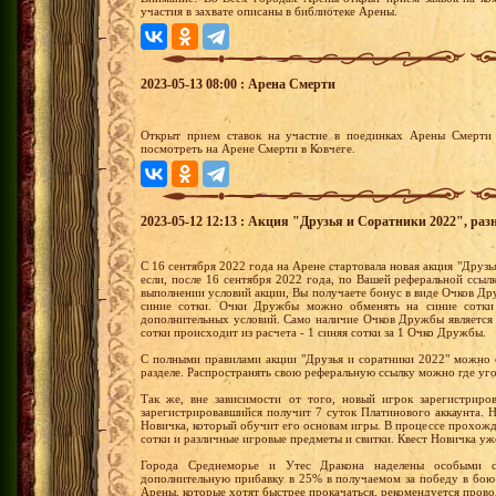
участия в захвате описаны в библиотеке Арены.
2023-05-13 08:00 : Арена Смерти
Открыт прием ставок на участие в поединках Арены Смерти 
посмотреть на Арене Смерти в Ковчеге.
2023-05-12 12:13 : Акция "Друзья и Соратники 2022", раз
С 16 сентября 2022 года на Арене стартовала новая акция "Друзья
если, после 16 сентября 2022 года, по Вашей реферальной ссыл
выполнении условий акции, Вы получаете бонус в виде Очков 
синие сотки. Очки Дружбы можно обменять на синие сотки
дополнительных условий. Само наличие Очков Дружбы является
сотки происходит из расчета - 1 синяя сотки за 1 Очко Дружбы.
С полными правилами акции "Друзья и соратники 2022" можно 
разделе. Распространять свою реферальную ссылку можно где уг
Так же, вне зависимости от того, новый игрок зарегистриро
зарегистрировавшийся получит 7 суток Платинового аккаунта.
Новичка, который обучит его основам игры. В процессе прохожд
сотки и различные игровые предметы и свитки. Квест Новичка уж
Города Среднеморье и Утес Дракона наделены особыми с
дополнительную прибавку в 25% в получаемом за победу в бою
Арены, которые хотят быстрее прокачаться, рекомендуется прово