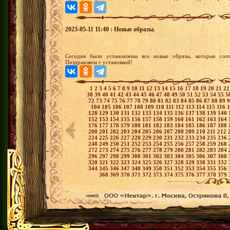
2023-05-11 11:40 : Новые образы.
Сегодня были установлены все новые образы, которые соот
Поздравляем с установкой!
1
2
3
4
5
6
7
8
9
10
11
12
13
14
15
16
17
18
19
20
21
2
38
39
40
41
42
43
44
45
46
47
48
49
50
51
52
53
54
55
5
72
73
74
75
76
77
78
79
80
81
82
83
84
85
86
87
88
89
104
105
106
107
108
109
110
111
112
113
114
115
116
128
129
130
131
132
133
134
135
136
137
138
139
140
152
153
154
155
156
157
158
159
160
161
162
163
164
176
177
178
179
180
181
182
183
184
185
186
187
188
200
201
202
203
204
205
206
207
208
209
210
211
212
224
225
226
227
228
229
230
231
232
233
234
235
236
248
249
250
251
252
253
254
255
256
257
258
259
260
272
273
274
275
276
277
278
279
280
281
282
283
284
296
297
298
299
300
301
302
303
304
305
306
307
308
320
321
322
323
324
325
326
327
328
329
330
331
332
344
345
346
347
348
349
350
351
352
353
354
355
356
368
369
370
371
372
373
374
375
376
377
378
379