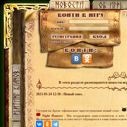
В этом разделе размещаются новости и
2023-05-24 12:30 : Новый союз.
Сегодня на Арене официально зарегистрирован новый союз -
Night Hunters
. Мы поздравляем клан-основатель и всех 
Желающие вступить в союз могут обращаться к главе клана-основа