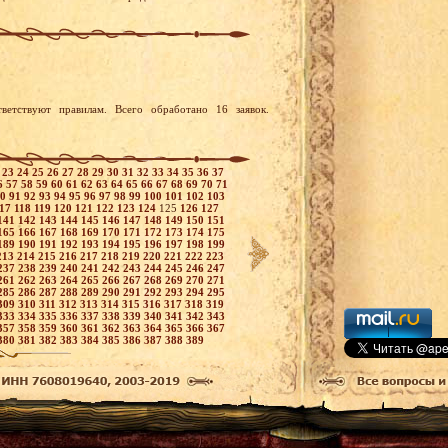
ветствуют правилам. Всего обработано 16 заявок.
2
23
24
25
26
27
28
29
30
31
32
33
34
35
36
37
6
57
58
59
60
61
62
63
64
65
66
67
68
69
70
71
90
91
92
93
94
95
96
97
98
99
100
101
102
103
117
118
119
120
121
122
123
124
125
126
127
141
142
143
144
145
146
147
148
149
150
151
165
166
167
168
169
170
171
172
173
174
175
189
190
191
192
193
194
195
196
197
198
199
213
214
215
216
217
218
219
220
221
222
223
237
238
239
240
241
242
243
244
245
246
247
261
262
263
264
265
266
267
268
269
270
271
285
286
287
288
289
290
291
292
293
294
295
309
310
311
312
313
314
315
316
317
318
319
333
334
335
336
337
338
339
340
341
342
343
357
358
359
360
361
362
363
364
365
366
367
380
381
382
383
384
385
386
387
388
389