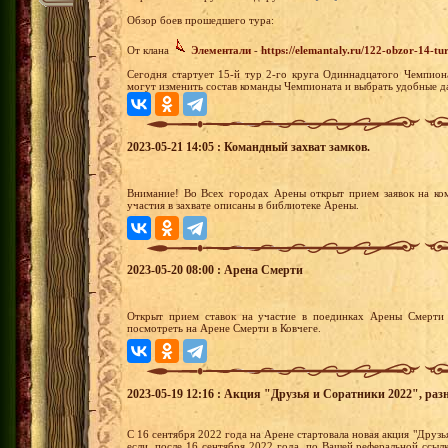
Обзор боев прошедшего тура:
От клана
Элементали
-
https://elemantaly.ru/122-obzor-14-t
Сегодня стартует 15-й тур 2-го круга Одиннадцатого Чемпион
могут изменить состав команды Чемпионата и выбрать удобные да
2023-05-21 14:05 : Командный захват замков.
Внимание! Во Всех городах Арены открыт прием заявок на ко
участия в захвате описаны в библиотеке Арены.
2023-05-20 08:00 : Арена Смерти
Открыт прием ставок на участие в поединках Арены Смерти 
посмотреть на Арене Смерти в Ковчеге.
2023-05-19 12:16 : Акция "Друзья и Соратники 2022", раз
С 16 сентября 2022 года на Арене стартовала новая акция "Друзья
если, после 16 сентября 2022 года, по Вашей реферальной ссыл