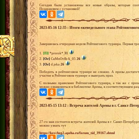
Сегодня были установлены все новые образы, которые соот
Поздравляем с установкой!
2023-05-16 12:35 : Итоги еженедельного этапа Рейтингово
Завершилась очередная неделя Рейтингового турнира. Первая тр
1.
[El]
*prorok*
31
2.
[Or]
СиМпОтЯгА_05
26
3.
[Or]
d.jeka
26
Победить в рейтинговом турнире не сложно. А призы достато
участие в Рейтинговом турнире и выиграть приз.
С полными правилами Рейтингового турнира, а так же с приз
можно ознакомиться в библиотеке Арены, в соответствующем раз
2023-05-15 13:12 : Встреча жителей Арены в г. Санкт-Петер
27-го мая состоится встреча жителей Арены в г. Санкт-Петербу
можно узнать тут
https://kovcheg2.apeha.ru/forum_tid_39167.shtml