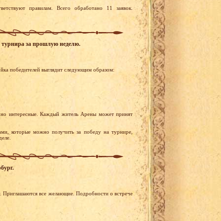
ветствуют правилам. Всего обработано 11 заявок.
го турнира за прошлую неделю.
ойка победителей выглядит следующим образом:
чно интересные. Каждый житель Арены может принят
ами, которые можно получить за победу на турнире,
деле.
бург.
рг. Приглашаются все желающие. Подробности о встрече