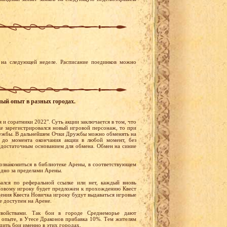
на следующей неделе. Расписание поединков можно
ный опыт в разных городах.
 и соратники 2022". Суть акции заключается в том, что
ке зарегистрировался новый игровой персонаж, то при
Дружбы. В дальнейшем Очки Дружбы можно обменять на
 до момента окончания акции в любой момент, без
 достаточным основанием для обмена. Обмен на синие
ознакомиться в библиотеке Арены, в соответствующем
одно за пределами Арены.
вался по реферальной ссылке или нет, каждый вновь
 Новому игроку будет предложен к прохождению Квест
ения Квеста Новичка игроку будут выдаваться игровые
е доступен на Арене.
войствами. Так бои в городе Среднеморье дают
 опыте, в Утесе Драконов прибавка 10%. Тем жителям
дить бои именно в этих городах.