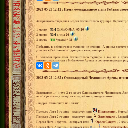
2023-05-23 12:12 : Итоги еженедельного этапа Рейтингово
Завершилась очередная неделя Рейтингового турнира. Первая тр
1 место -
[Or]
СиМпОтЯгА_05
26
2 место -
[Or]
d.jeka
26
3 место -
[El]
*prorok*
31
Победить в рейтинговом турнире не сложно. А призы достато
участие в Рейтинговом турнире и выиграть приз.
С полными правилами Рейтингового турнира, а так же с приз
можно ознакомиться в библиотеке Арены, в соответствующем раз
2023-05-22 12:35 : Одиннадцатый Чемпионат Арены, итоги 1
Завершился 14-й тур 2-го круга Одиннадцатого Чемпионата Ар
из обзора клана, ссылку на который мы приводим ниже.
Лидеры Чемпионата по Лигам:
Премьер-Лига 1 группа - лидирует клан
Инквизиция
, ближай
Премьер-Лига 2 группа - лидирует клан
Элементали
, ближай
Первая Лига 1 группа - лидирует клан
Орден Смерти
, 2 клан
Первая Лига 2 группа - лидирует клан
[Gn]
Mithril brotherho