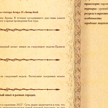
транспорт:
паром
турниры:
- уровне
ura-vtorogo-kruga-11-chemp.html
ресурсы в окрестн
ата Арены. В течение сегодняшнего дня главы кланов
особенности:
ту и время проведения боя тура.
городские лицензи
мандный захват замков на следующую неделю.Правила
на следующей неделе. Расписание поединков можно
ный опыт в разных городах.
 и соратники 2022". Суть акции заключается в том, что
ке зарегистрировался новый игровой персонаж, то при