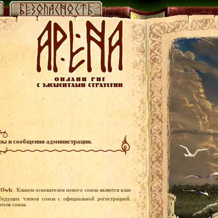
гры и сообщения администрации.
Owls
. Кланом основателем нового союза является клан
будущих членов союза с официальной регистрацией.
теля союза.