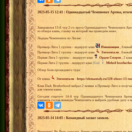
2023-05-15 12:41 : Одиннадцатый Чемпионат Арены, итоги 1
Завершился 13-й тур 2-го круга Одиннадцатого Чемпионата Ар
из обзора клана, ссылку на который мы приводим ниже.
Лидеры Чемпионата по Лигам:
Премьер-Лига 1 группа - лидирует клан
Инквизиция
, ближай
Премьер-Лига 2 группа - лидирует клан
Элементали
, ближай
Первая Лига 1 группа - лидирует клан
Орден Смерти
, 2 кла
Первая Лига 2 группа - лидирует клан
[Gn]
Mithril brotherho
Обзор боев прошедшего тура:
От клана
Элементали
-
https://elemantaly.ru/120-obzor-13-t
Клан Dark Brotherhood набрал 2 неявки в Премьер-Лиге и получ
для членов клана.
Сегодня стартует 14-й тур Одиннадцатого Чемпионата Арены
изменить состав команды Чемпионата и выбрать удобные дату и в
2023-05-14 14:05 : Командный захват замков.
Внимание! Во Всех городах Арены открыт прием заявок на ко