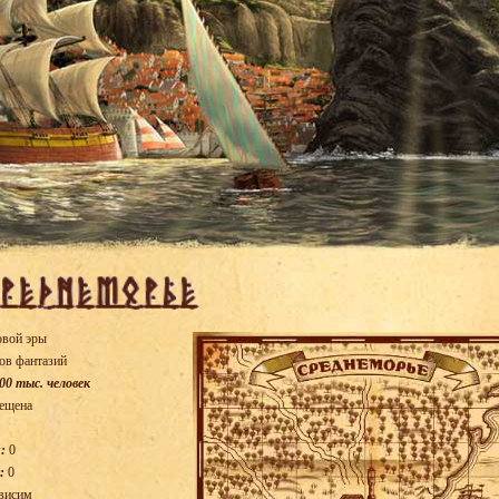
овой эры
ов фантазий
00 тыс. человек
ещена
:
0
:
0
висим