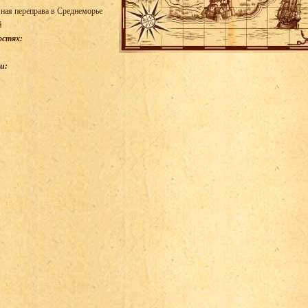
ная переправа в Среднеморье
й
остях:
и: