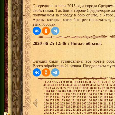
С середины января 2015 года города Среднем
свойствами. Так бои в городе Среднеморье 
получаемом за победу в бою опыте, в Утесе
Арены, которые хотят быстрее прокачаться, 
этих городах.
2020-06-25 12:36 : Новые образы.
Сегодня были установлены все новые образ
Всего обработана 21 заявка. Поздравляем с ус
1
2
3
4
5
6
7
8
9
10
11
12
13
14
15
16
17
18
19
20
21
2
38
39
40
41
42
43
44
45
46
47
48
49
50
51
52
53
54
55
5
72
73
74
75
76
77
78
79
80
81
82
83
84
85
86
87
88
89
104
105
106
107
108
109
110
111
112
113
114
115
116
128
129
130
131
132
133
134
135
136
137
138
139
140
152
153
154
155
156
157
158
159
160
161
162
163
164
176
177
178
179
180
181
182
183
184
185
186
187
188
200
201
202
203
204
205
206
207
208
209
210
211
212
224
225
226
227
228
229
230
231
232
233
234
235
236
248
249
250
251
252
253
254
255
256
257
258
259
260
272
273
274
275
276
277
278
279
280
281
282
283
284