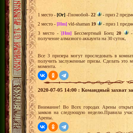
1 место -
[Or]
-Гномобой-
22
- приз 2 предм
2 место -
[Hm]
vld-shaman
19
- приз 1 предм
3 место -
[Hm]
Бессмертный Боец
20
-
получение алмазного аккаунта на 30 суток,
Все 3 призера могут проследовать в комна
получить заслуженные призы. Сделать это м
момента.
2020-07-05 14:00 : Командный захват з
Внимание! Во Всех городах Арены открыт
замков на следующую неделю.Правила учас
Арены.