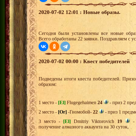
2020-07-02 12:01 : Новые образы.
Сегодня были установлены все новые образ
Всего обработаны 22 заявки. Поздравляем с у
2020-07-02 00:00 : Квест победителей
Подведены итоги квеста победителей. Приз
образом:
1 место -
[El]
Flugegehaimen
24
- приз 2 пре
2 место -
[Or]
-Гномобой-
22
- приз 1 предм
3 место -
[El]
Dmitriy Viktorovich
19
- 
получение алмазного аккаунта на 30 суток,