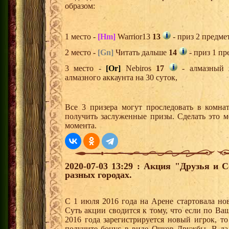
образом:
1 место -
[Hm]
Warrior13
13
- приз 2 предме
2 место -
[Gn]
Читать дальше
14
- приз 1 пр
3 место -
[Or]
Nebiros
17
- алмазный 
алмазного аккаунта на 30 суток,
Все 3 призера могут проследовать в комна
получить заслуженные призы. Сделать это м
момента.
2020-07-03 13:29 : Акция "Друзья и 
разных городах.
С 1 июля 2016 года на Арене стартовала но
Суть акции сводится к тому, что если по Ва
2016 года зарегистрируется новый игрок, 
получите бонус в виде Очков Дружбы. В д