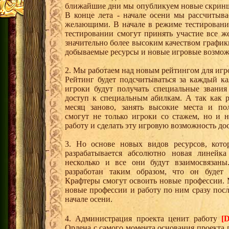
ближайшие дни мы опубликуем новые скриншо
В конце лета - начале осени мы рассчитыв
желающими. В начале в режиме тестировани
тестировании смогут принять участие все ж
значительно более высоким качеством график
добываемые ресурсы и новые игровые возможн
2. Мы работаем над новым рейтингом для игр
Рейтинг будет подсчитываться за каждый ка
игроки будут получать специальные звания 
доступ к специальным абилкам. А так как 
месяц заново, занять высокие места и по
смогут не только игроки со стажем, но и 
работу и сделать эту игровую возможность до
3. Но основе новых видов ресурсов, кото
разрабатывается абсолютно новая линейка
несколько и все они будут взаимосвязан
разработан таким образом, что он будет 
Крафтеры смогут освоить новые профессии.
новые профессии и работу по ним сразу посл
начале осени.
4. Администрация проекта ценит работу
[D
Ордена с самого момента основания проекта