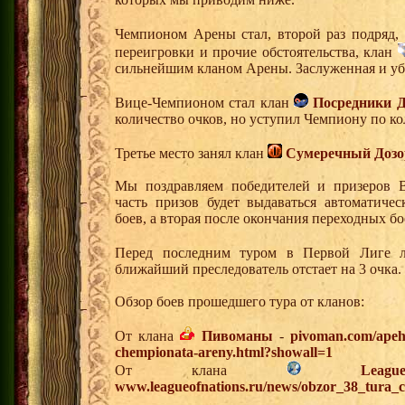
Чемпионом Арены стал, второй раз подряд,
переигровки и прочие обстоятельства, клан
сильнейшим кланом Арены. Заслуженная и уб
Вице-Чемпионом стал клан
Посредники Д
количество очков, но уступил Чемпиону по ко
Третье место занял клан
Сумеречный Дозо
Мы поздравляем победителей и призеров 
часть призов будет выдаваться автоматиче
боев, а вторая после окончания переходных бо
Перед последним туром в Первой Лиге 
ближайший преследователь отстает на 3 очка.
Обзор боев прошедшего тура от кланов:
От клана
Пивоманы
-
pivoman.com/apeha
chempionata-areny.html?showall=1
От клана
Lea
www.leagueofnations.ru/news/obzor_38_tura_