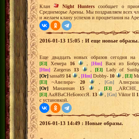
Клан
Night Hunters
сообщает о приоб
Среднеморье Арены. Мы поздравляем всех чл
и желаем клану успехов и процветания на Аре
2016-01-13 15:05 : И еще новые образы.
Еще двадцать новых образов сегодня на
[El]
Хемера
16
,
[Hm]
Вася из Бобр
[Hm]
Zargeras
13
,
[El]
Lady of Sunli
[Or]
sassa89
14
,
[Hm]
Dobby-
10
,
[El]
М
[El]
~Авелира~
20
,
[Gn]
Алисра
[Or]
Мананнан
15
,
[El]
_ARCHE
[El]
АаЯВаСНеБоюссЯ.
13
,
[Gn]
Viktor II
1
с установкой.
2016-01-13 14:49 : Новые образы.