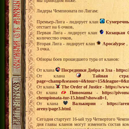
мы приводим ниже.
Лидеры Чемпионата по Лигам:
Премьер-Лига - лидирует клан
Сумеречны
отстает на 6 очков,
Первая Лига - лидирует клан
Козацкая 
количество очков,
Вторая Лига - лидирует клан
Apocalypse
,
3 очка.
Обзоры боев прошедшего тура от кланов:
От клана
Посредники Добра и Зла
-
https:
От клана
Тайная стра
page=champ&season=4&tour=15&league=0&m
От клана
The Order of Justice
-
https://www
От клана
Пивоманы
-
https://pivo
chempionata-tur-15.html?showall=1
,
От клана
Валькирии
-
https://are
areny/page3.html
.
Сегодня стартует 16-ый тур Четвертого Чемп
дня главы кланов могут изменить состав к