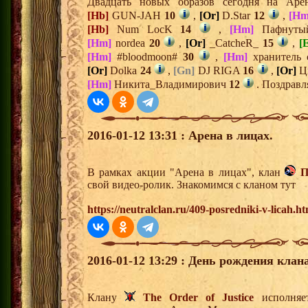
Двадцать новых образов сегодня на Ар
[Hb]
GUN-JAH
10
,
[Or]
D.Star
12
,
[Hm
[Hb]
Num LocK
14
,
[Hm]
Пафнут
[Hm]
nordea
20
,
[Or]
_CatcheR_
15
,
[E
[Hm]
#bloodmoon#
30
,
[Hm]
хранитель
[Or]
Dolka
24
,
[Gn]
DJ RIGA
16
,
[Or]
Ц
[Hm]
Никита_Владимирович
12
. Поздравл
2016-01-12 13:31 : Арена в лицах.
В рамках акции "Арена в лицах", клан
П
свой видео-ролик. Знакомимся с кланом тут
https://neutralclan.ru/409-posredniki-v-licah.ht
2016-01-12 13:29 : День рождения клана
Клану
The Order of Justice
исполняет