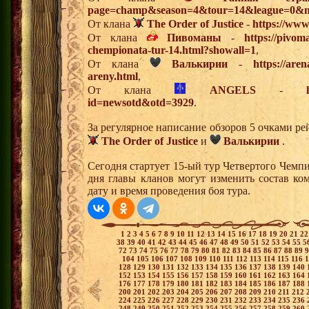
page=champ&season=4&tour=14&league=0&m
От клана
The Order of Justice
-
https://www
От клана
Пивоманы
-
https://pivo
chempionata-tur-14.html?showall=1
,
От клана
Валькирии
-
https://are
areny.html
,
От клана
ANGELS
-
id=newsotd&otd=3929
.
За регулярное написание обзоров 5 очками р
The Order of Justice
и
Валькирии
.
Сегодня стартует 15-ый тур Четвертого Чемп
дня главы кланов могут изменить состав к
дату и время проведения боя тура.
1
2
3
4
5
6
7
8
9
10
11
12
13
14
15
16
17
18
19
20
21
2
38
39
40
41
42
43
44
45
46
47
48
49
50
51
52
53
54
55
5
72
73
74
75
76
77
78
79
80
81
82
83
84
85
86
87
88
89
104
105
106
107
108
109
110
111
112
113
114
115
116
128
129
130
131
132
133
134
135
136
137
138
139
140
152
153
154
155
156
157
158
159
160
161
162
163
164
176
177
178
179
180
181
182
183
184
185
186
187
188
200
201
202
203
204
205
206
207
208
209
210
211
212
224
225
226
227
228
229
230
231
232
233
234
235
236
248
249
250
251
252
253
254
255
256
257
258
259
260