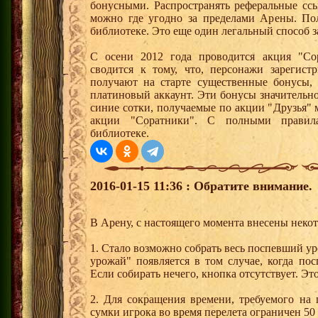
бонусными. Распространять реферальные сс
можно где угодно за пределами Арены. По
библиотеке. Это еще один легальный способ з
С осени 2012 года проводится акция "Со
сводится к тому, что, персонажи зарегист
получают на старте существенные бонусы, 
платиновый аккаунт. Эти бонусы значительно
синие сотки, получаемые по акции "Друзья"
акции "Соратники". С полными правил
библиотеке.
2016-01-15 11:36 : Обратите внимание.
В Арену, с настоящего момента внесены неко
1. Стало возможно собрать весь поспевший у
урожай" появляется в том случае, когда по
Если собирать нечего, кнопка отсутствует. Эт
2. Для сокращения времени, требуемого на
сумки игрока во время перелета ограничен 5