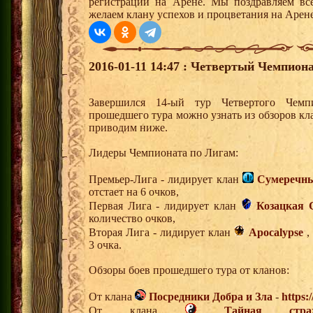
регистрации на Арене. Мы поздравляем вс
желаем клану успехов и процветания на Арене
2016-01-11 14:47 : Четвертый Чемпиона
Завершился 14-ый тур Четвертого Чем
прошедшего тура можно узнать из обзоров кл
приводим ниже.
Лидеры Чемпионата по Лигам:
Премьер-Лига - лидирует клан
Сумеречны
отстает на 6 очков,
Первая Лига - лидирует клан
Козацкая 
количество очков,
Вторая Лига - лидирует клан
Apocalypse
,
3 очка.
Обзоры боев прошедшего тура от кланов:
От клана
Посредники Добра и Зла
-
https:
От клана
Тайная стра