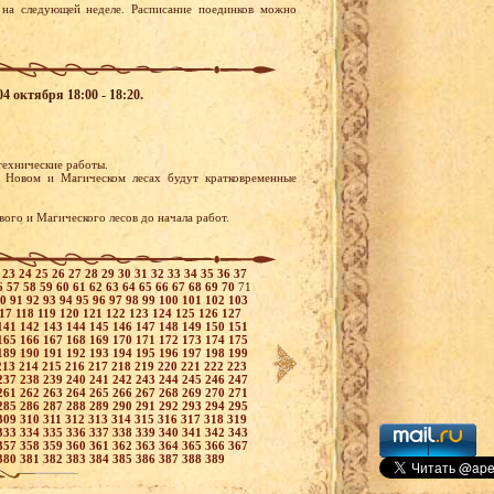
на следующей неделе. Расписание поединков можно
4 октября 18:00 - 18:20.
 технические работы.
 Новом и Магическом лесах будут кратковременные
вого и Магического лесов до начала работ.
2
23
24
25
26
27
28
29
30
31
32
33
34
35
36
37
6
57
58
59
60
61
62
63
64
65
66
67
68
69
70
71
90
91
92
93
94
95
96
97
98
99
100
101
102
103
117
118
119
120
121
122
123
124
125
126
127
141
142
143
144
145
146
147
148
149
150
151
165
166
167
168
169
170
171
172
173
174
175
189
190
191
192
193
194
195
196
197
198
199
213
214
215
216
217
218
219
220
221
222
223
237
238
239
240
241
242
243
244
245
246
247
261
262
263
264
265
266
267
268
269
270
271
285
286
287
288
289
290
291
292
293
294
295
309
310
311
312
313
314
315
316
317
318
319
333
334
335
336
337
338
339
340
341
342
343
357
358
359
360
361
362
363
364
365
366
367
380
381
382
383
384
385
386
387
388
389