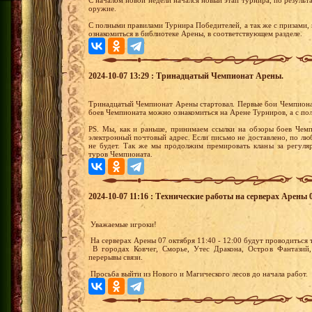
С началом новой недели начался новый этап турнира, по результа
оружие.
С полными правилами Турнира Победителей, а так же с призами,
ознакомиться в библиотеке Арены, в соответствующем разделе.
2024-10-07 13:29 : Тринадцатый Чемпионат Арены.
Тринадцатый Чемпионат Арены стартовал. Первые бои Чемпиона
боев Чемпионата можно ознакомиться на Арене Турниров, а с по
PS. Мы, как и раньше, принимаем ссылки на обзоры боев Чемп
электронный почтовый адрес. Если письмо не доставлено, по лю
не будет. Так же мы продолжим премировать кланы за регуля
туров Чемпионата.
2024-10-07 11:16 : Технические работы на серверах Арены 0
Уважаемые игроки!
На серверах Арены 07 октября 11:40 - 12:00 будут проводиться
В городах Ковчег, Сморье, Утес Дракона, Остров Фантазий,
перерывы связи.
Просьба выйти из Нового и Магического лесов до начала работ.