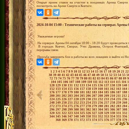
Открыт прием ставок на участие в поединках Арены Смерти 
посмотреть на Арене Смерти в Ковчеге.
2024-10-04 15:00 : Технические работы на серверах Арены 0
Уважаемые игроки!
На серверах Арены 04 октября 18:00 - 18:20 будут проводиться
В городах Ковчег, Сморье, Утес Дракона, Остров Фантазий,
перерывы связи.
Просьба завершить бои и работы во всех локациях и выйти из Но
1
2
3
4
5
6
7
8
9
10
11
12
13
14
15
16
17
18
19
20
21
2
38
39
40
41
42
43
44
45
46
47
48
49
50
51
52
53
54
55
5
72
73
74
75
76
77
78
79
80
81
82
83
84
85
86
87
88
89
104
105
106
107
108
109
110
111
112
113
114
115
116
128
129
130
131
132
133
134
135
136
137
138
139
140
152
153
154
155
156
157
158
159
160
161
162
163
164
176
177
178
179
180
181
182
183
184
185
186
187
188
200
201
202
203
204
205
206
207
208
209
210
211
212
224
225
226
227
228
229
230
231
232
233
234
235
236
248
249
250
251
252
253
254
255
256
257
258
259
260
272
273
274
275
276
277
278
279
280
281
282
283
284
296
297
298
299
300
301
302
303
304
305
306
307
308
320
321
322
323
324
325
326
327
328
329
330
331
332
344
345
346
347
348
349
350
351
352
353
354
355
356
368
369
370
371
372
373
374
375
376
377
378
379