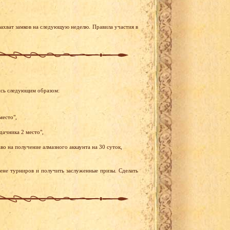
ахват замков на следующую неделю. Правила участия в
ись следующим образом:
место",
дачника 2 место",
о на получение алмазного аккаунта на 30 суток,
рене турниров и получить заслуженные призы. Сделать