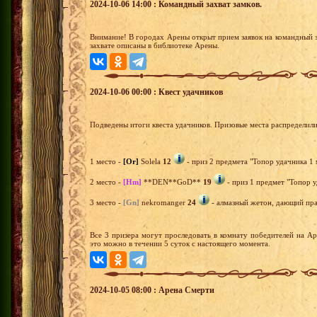
2024-10-06 14:00 : Командный захват замков.
Внимание! В городах Арены открыт прием заявок на командный з
захвате описаны в библиотеке Арены.
2024-10-06 00:00 : Квест удачников
Подведены итоги квеста удачников. Призовые места распределил
1 место -
[Or]
Solela
12
- приз 2 предмета "Топор удачника 1 
2 место -
[Hm]
**DEN**GoD**
19
- приз 1 предмет "Топор у
3 место -
[Gn]
nekromanger
24
- алмазный жетон, дающий прав
Все 3 призера могут проследовать в комнату победителей на А
это можно в течении 5 суток с настоящего момента.
2024-10-05 08:00 : Арена Смерти