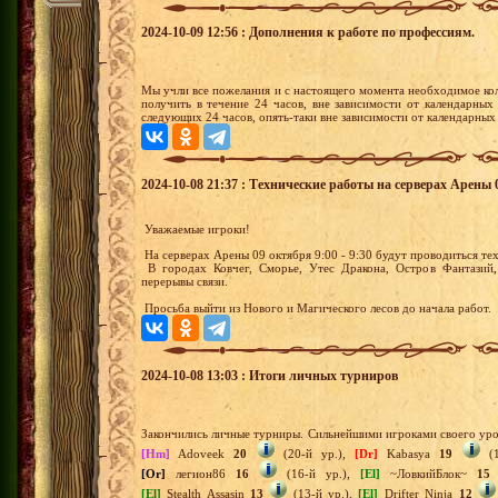
2024-10-09 12:56 : Дополнения к работе по профессиям.
Мы учли все пожелания и с настоящего момента необходимое ко
получить в течение 24 часов, вне зависимости от календарных
следующих 24 часов, опять-таки вне зависимости от календарных
2024-10-08 21:37 : Технические работы на серверах Арены 0
Уважаемые игроки!
На серверах Арены 09 октября 9:00 - 9:30 будут проводиться т
В городах Ковчег, Сморье, Утес Дракона, Остров Фантазий,
перерывы связи.
Просьба выйти из Нового и Магического лесов до начала работ.
2024-10-08 13:03 : Итоги личных турниров
Закончились личные турниры. Сильнейшими игроками своего уро
[Hm]
Adoveek
20
(20-й ур.),
[Dr]
Kabasya
19
(1
[Or]
легион86
16
(16-й ур.),
[El]
~ЛовкийБлок~
15
[El]
Stealth Assasin
13
(13-й ур.),
[El]
Drifter Ninja
12