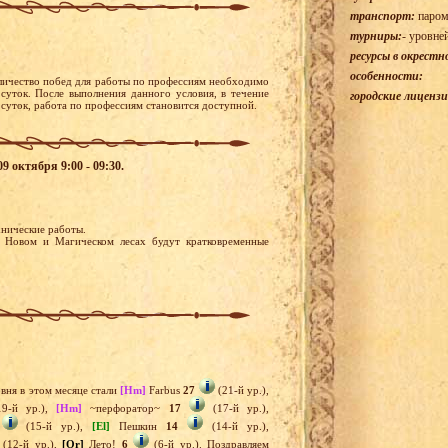
транспорт:
паром
турниры:
- уровне
ресурсы в окрестн
особенности:
личество побед для работы по профессиям необходимо
 суток. После выполнения данного условия, в течение
городские лицензи
 суток, работа по профессиям становится доступной.
9 октября 9:00 - 09:30.
ехнические работы.
 Новом и Магическом лесах будут кратковременные
вня в этом месяце стали
[Hm]
Farbus
27
(21-й ур.),
9-й ур.),
[Hm]
~перфоратор~
17
(17-й ур.),
(15-й ур.),
[El]
Пешкин
14
(14-й ур.),
(12-й ур.),
[Or]
Лето!
6
(6-й ур.). Поздравляем