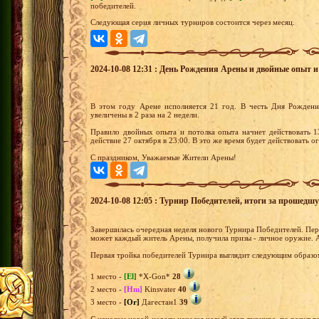
победителей.
Следующая серия личных турниров состоится через месяц.
2024-10-08 12:31 : День Рождения Арены и двойные опыт и
В этом году Арене исполняется 21 год. В честь Дня Рождени
увеличены в 2 раза на 2 недели.
Правило двойных опыта и потолка опыта начнет действовать 1
действие 27 октября в 23:00. В это же время будет действовать 
С праздником, Уважаемые Жители Арены!
2024-10-08 12:05 : Турнир Победителей, итоги за прошедш
Завершилась очередная неделя нового Турнира Победителей. Перв
может каждый житель Арены, получила призы - личное оружие. 
Первая тройка победителей Турнира выглядит следующим образо
1 место -
[El]
*X-Gon*
28
2 место -
[Hm]
Kinsvater
40
3 место -
[Or]
Дагестан1
39