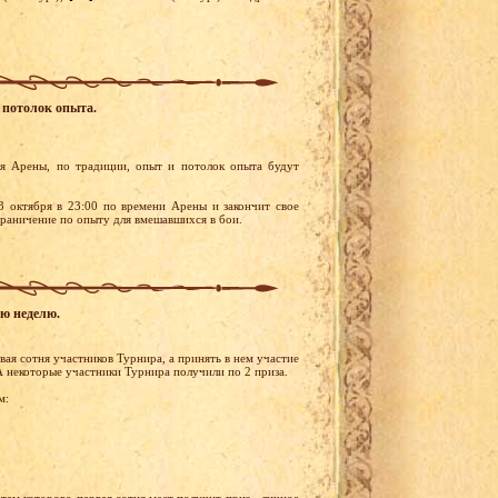
 потолок опыта.
я Арены, по традиции, опыт и потолок опыта будут
3 октября в 23:00 по времени Арены и закончит свое
ограничение по опыту для вмешавшихся в бои.
ую неделю.
ая сотня участников Турнира, а принять в нем участие
А некоторые участники Турнира получили по 2 приза.
м: