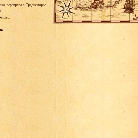
ная переправа в Среднеморье
й
остях:
и: