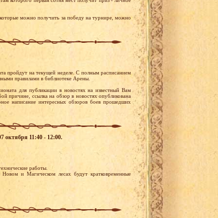
там которого первая сотня мест получит приз - личное
 которые можно получить за победу на турнире, можно
та пройдут на текущей неделе. С полным расписанием
лными правилами в библиотеке Арены.
ионата для публикации в новостях на известный Вам
бой причине, ссылка на обзор в новостях опубликована
рное написание интересных обзоров боев прошедших
7 октября 11:40 - 12:00.
 технические работы.
 Новом и Магическом лесах будут кратковременные