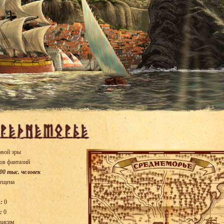
овой эры
ов фантазий
00 тыс. человек
ещена
:
0
:
0
висим