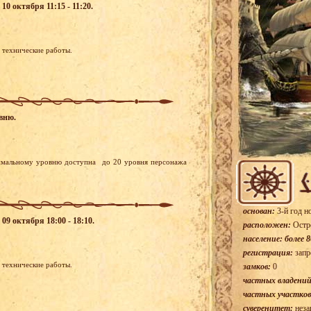
10 октября 11:15 - 11:20.
я технические работы.
овню.
симальному уровню доступна до 20 уровня персонажа
основан:
3-й год н
09 октября 18:00 - 18:10.
расположен:
Остр
население: более 8
регистрация:
запр
я технические работы.
замков:
0
частных владений
частных участков
суверенитет:
неза