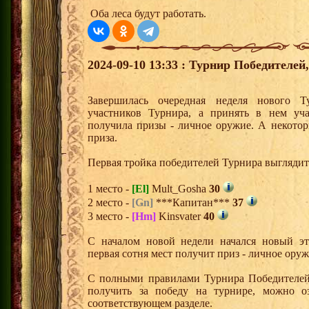
Оба леса будут работать.
2024-09-10 13:33 : Турнир Победителе
Завершилась очередная неделя нового Т
участников Турнира, а принять в нем уч
получила призы - личное оружие. А некото
приза.
Первая тройка победителей Турнира выгляди
1 место -
[El]
Mult_Gosha
30
2 место -
[Gn]
***Капитан***
37
3 место -
[Hm]
Kinsvater
40
С началом новой недели начался новый эта
первая сотня мест получит приз - личное ору
С полными правилами Турнира Победителей,
получить за победу на турнире, можно о
соответствующем разделе.