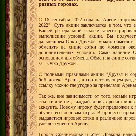
разных городах.
С 16 сентября 2022 года на Арене стартов
2022". Суть акции заключается в том, что е
Вашей реферальной ссылке зарегистрирова
выполнении условий акции, Вы получае
дальнейшем Очки Дружбы можно обменять 
обменять на синие сотки до момента око
дополнительных условий. Само наличие О
основанием для обмена. Обмен на синие сотки 
за 1 Очко Дружбы.
С полными правилами акции "Друзья и сор
библиотеке Арены, в соответствующем разде
ссылку можно где угодно за пределами Арены
Так же, вне зависимости от того, новый иг
ссылке или нет, каждый вновь зарегистриро
аккаунта. Новому игроку будет предложен к
обучит его основам игры. В процессе прох
выдаваться игровые сотки и различные игро
уже доступен на Арене.
Города Среднеморье и Утес Дракона надел