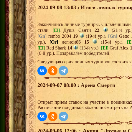
2024-09-08 13:03 : Итоги личных турни
Закончились личные турниры. Сильнейшими и
стали
[El]
Душа Санти
22
(21-й ур
[Gn]
rembo 2004
19
(19-й ур.),
[Gn]
Getto
ур.),
[Or]
легион86
15
(15-й ур.),
[E
[El]
Red Shark
14
(13-й ур.),
[El]
Graf Alex
(6-й ур.). Поздравляем победителей.
Следующая серия личных турниров состоится 
2024-09-07 08:00 : Арена Смерти
Открыт прием ставок на участие в поединка
Расписание поединков можно посмотреть на А
2024-09-06 12:06 : Акция "Друзья и 