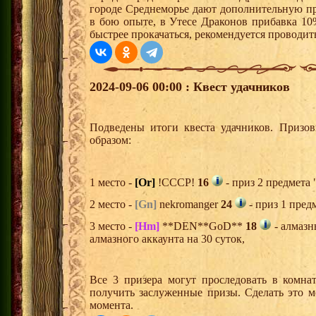
городе Среднеморье дают дополнительную пр
в бою опыте, в Утесе Драконов прибавка 10
быстрее прокачаться, рекомендуется проводит
2024-09-06 00:00 : Квест удачников
Подведены итоги квеста удачников. Призо
образом:
1 место -
[Or]
!СССР!
16
- приз 2 предмета 
2 место -
[Gn]
nekromanger
24
- приз 1 пред
3 место -
[Hm]
**DEN**GoD**
18
- алмазн
алмазного аккаунта на 30 суток,
Все 3 призера могут проследовать в комна
получить заслуженные призы. Сделать это м
момента.