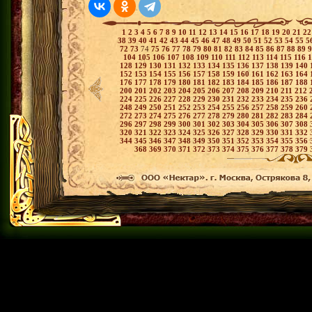
1
2
3
4
5
6
7
8
9
10
11
12
13
14
15
16
17
18
19
20
21
2
38
39
40
41
42
43
44
45
46
47
48
49
50
51
52
53
54
55
5
72
73
74
75
76
77
78
79
80
81
82
83
84
85
86
87
88
89
104
105
106
107
108
109
110
111
112
113
114
115
116
128
129
130
131
132
133
134
135
136
137
138
139
140
152
153
154
155
156
157
158
159
160
161
162
163
164
176
177
178
179
180
181
182
183
184
185
186
187
188
200
201
202
203
204
205
206
207
208
209
210
211
212
224
225
226
227
228
229
230
231
232
233
234
235
236
248
249
250
251
252
253
254
255
256
257
258
259
260
272
273
274
275
276
277
278
279
280
281
282
283
284
296
297
298
299
300
301
302
303
304
305
306
307
308
320
321
322
323
324
325
326
327
328
329
330
331
332
344
345
346
347
348
349
350
351
352
353
354
355
356
368
369
370
371
372
373
374
375
376
377
378
379