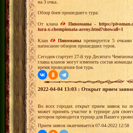
на 3 очка.
Обзор боев прошедшего тура:
От клана
Пивоманы
-
https://pivoman
tura-x-chempionata-areny.html?showall=1
Клан
Пивоманы
премируется 5 очками 
написание обзоров прошедших туров.
Сегодня стартует 27-й тур Десятого Чемпион
главы кланов могут изменить состав команды
время проведения боя тура.
2022-04-04 13:03 : Открыт прием заяв
Во всех городах открыт прием заявок на 
может принять участие в турнире для своег
котором проводится турнир для Вашего уровн
Прием заявок оканчивается 07-04-2022 12:58