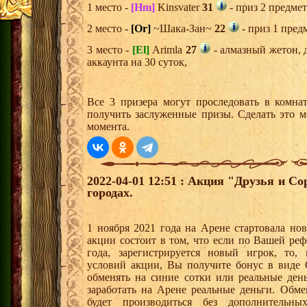
1 место -
[Hm]
Kinsvater
31
- приз 2 предмет
2 место -
[Or]
~Шака-Зан~
22
- приз 1 пред
3 место -
[El]
Arimla
27
- алмазный жетон, 
аккаунта на 30 суток,
Все 3 призера могут проследовать в комна
получить заслуженные призы. Сделать это м
момента.
2022-04-01 12:51 : Акция "Друзья и С
городах.
1 ноября 2021 года на Арене стартовала но
акции состоит в том, что если по Вашей реф
года, зарегистрируется новый игрок, то,
условий акции, Вы получите бонус в вид
обменять на синие сотки или реальные ден
заработать на Арене реальные деньги. Обм
будет производиться без дополнительн