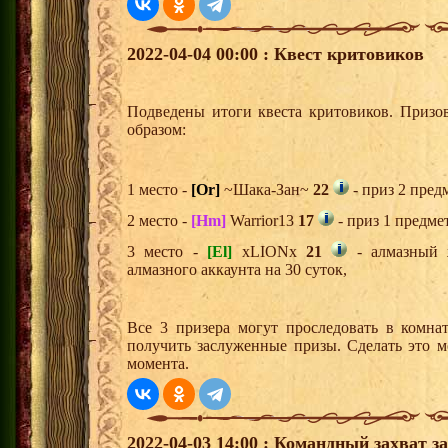
2022-04-04 00:00 : Квест критовиков
Подведены итоги квеста критовиков. Призо
образом:
1 место -
[Or]
~Шака-Зан~
22
- приз 2 пред
2 место -
[Hm]
Warrior13
17
- приз 1 предме
3 место -
[El]
xLIONx
21
- алмазный 
алмазного аккаунта на 30 суток,
Все 3 призера могут проследовать в комна
получить заслуженные призы. Сделать это м
момента.
2022-04-03 14:00 : Командный захват з