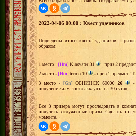
Всего обработано 15 заявок. Поздравляем с ус
2022-04-06 00:00 : Квест удачников
Подведены итоги квеста удачников. Призо
образом:
1 место -
[Hm]
Kinsvater
31
- приз 2 предмет
2 место -
[Hm]
termo
19
- приз 1 предмет "Т
3 место -
[Gn]
ОБНИНСК 60000
26
- 
получение алмазного аккаунта на 30 суток,
Все 3 призера могут проследовать в комна
получить заслуженные призы. Сделать это м
момента.