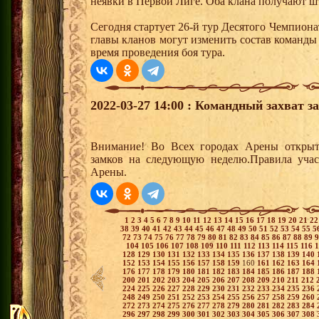
неявки в Первой Лиге. Оба клана получают ш
Сегодня стартует 26-й тур Десятого Чемпион
главы кланов могут изменить состав команды
время проведения боя тура.
2022-03-27 14:00 : Командный захват з
Внимание! Во Всех городах Арены открыт
замков на следующую неделю.Правила учас
Арены.
1
2
3
4
5
6
7
8
9
10
11
12
13
14
15
16
17
18
19
20
21
2
38
39
40
41
42
43
44
45
46
47
48
49
50
51
52
53
54
55
5
72
73
74
75
76
77
78
79
80
81
82
83
84
85
86
87
88
89
104
105
106
107
108
109
110
111
112
113
114
115
116
128
129
130
131
132
133
134
135
136
137
138
139
140
152
153
154
155
156
157
158
159
160
161
162
163
164
176
177
178
179
180
181
182
183
184
185
186
187
188
200
201
202
203
204
205
206
207
208
209
210
211
212
224
225
226
227
228
229
230
231
232
233
234
235
236
248
249
250
251
252
253
254
255
256
257
258
259
260
272
273
274
275
276
277
278
279
280
281
282
283
284
296
297
298
299
300
301
302
303
304
305
306
307
308