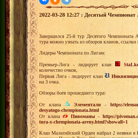
2022-03-28 12:27 : Десятый Чемпионат 
Завершился 25-й тур Десятого Чемпионата 
тура можно узнать из обзоров кланов, ссылки
Лидеры Чемпионата по Лигам:
Премьер-Лига - лидирует клан
StaLk
количество очков,
Первая Лига - лидирует клан
Инквизици
на 3 очка.
Обзоры боев прошедшего тура:
От клана
Элементали
-
https://elema
desyatogo-chempionata.html
От клана
Пивоманы
-
https://pivoman
tura-x-chempionata-areny.html?showall=1
Клан Мальтийский Орден набрал 2 неявки в 