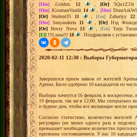
[Hm]
.Golden.
12
,
[Or]
5Qu1Z33
[Hm]
IGromanVasilii
14
,
[Hm]
DontAskW
[Or]
Student35
11
,
[Gn]
Zahariyy
22
[Hm]
Sanyaraketa
11
,
[Or]
Нэд Фланд
[Or]
Beezy Nova
13
,
[Gn]
Tarja Turu
[El]
!!!Liana!!!
18
. Поздравляем с установко
2020-02-11 12:30 : Выборы Губернатор
Завершился прием заявок от жителей Арены
Арены. Было одобрено 10 кандидатов из числ
Выборы начнутся 16 февраля, в воскресенье, 
19 февраля, так же в 12:00. Мы специально 
и будние дни, чтобы все желающие могли прог
Согласно статистике, количество жителей
регулярно (не менее одного раза в неделю)
превышает необходимое количество проголос
признаны состоявшимися. У нас 10 кандидат