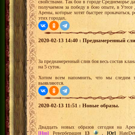
свойствами. Так бои в городе Среднеморье 
получаемом за победу в бою опыте, в Утесе
Арены, которые хотят быстрее прокачаться, 
этих городах.
2020-02-13 14:40 : Преднамеренный сли
За преднамеренный слив боя весь состав клана
на 5 суток.
Хотим всем напомнить, что мы следим з
выявляются.
2020-02-13 11:51 : Новые образы.
Двадцать новых образов сегодня на Ар
[Hm]
Реверберация
13
,
[Or]
HateDe