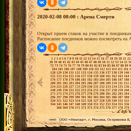
2020-02-08 08:00 : Арена Смерти
Открыт прием ставок на участие в поединка
Расписание поединков можно посмотреть на А
1
2
3
4
5
6
7
8
9
10
11
12
13
14
15
16
17
18
19
20
21
2
38
39
40
41
42
43
44
45
46
47
48
49
50
51
52
53
54
55
5
72
73
74
75
76
77
78
79
80
81
82
83
84
85
86
87
88
89
104
105
106
107
108
109
110
111
112
113
114
115
116
128
129
130
131
132
133
134
135
136
137
138
139
140
152
153
154
155
156
157
158
159
160
161
162
163
164
176
177
178
179
180
181
182
183
184
185
186
187
188
200
201
202
203
204
205
206
207
208
209
210
211
212
224
225
226
227
228
229
230
231
232
233
234
235
236
248
249
250
251
252
253
254
255
256
257
258
259
260
272
273
274
275
276
277
278
279
280
281
282
283
284
296
297
298
299
300
301
302
303
304
305
306
307
308
320
321
322
323
324
325
326
327
328
329
330
331
332
344
345
346
347
348
349
350
351
352
353
354
355
356
368
369
370
371
372
373
374
375
376
377
378
379