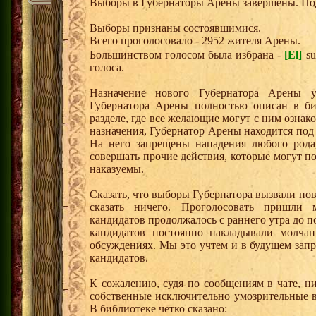
Выборы в Губернаторы Арены завершены. По
Выборы признаны состоявшимися.
Всего проголосовало - 2952 жителя Арены.
Большинством голосом была избрана -
[El]
su
голоса.
Назначение нового Губернатора Арены у
Губернатора Арены полностью описан в би
разделе, где все желающие могут с ним ознако
назначения, Губернатор Арены находится под
На него запрещены нападения любого рода
совершать прочие действия, которые могут 
наказуемы.
Сказать, что выборы Губернатора вызвали п
сказать ничего. Проголосовать пришли
кандидатов продолжалось с раннего утра до по
кандидатов постоянно накладывали молча
обсуждениях. Мы это учтем и в будущем зап
кандидатов.
К сожалению, судя по сообщениям в чате, ни
собственные исключительно умозрительные в
В библиотеке четко сказано: