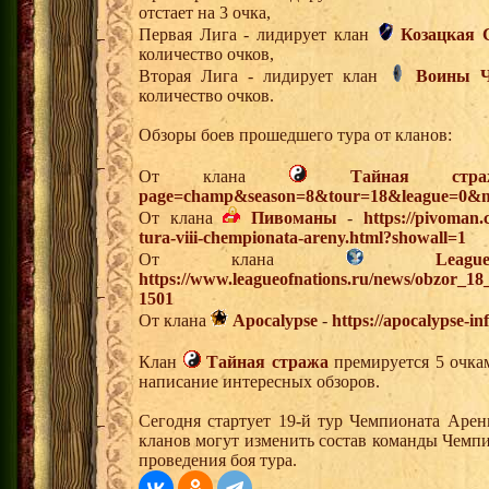
отстает на 3 очка,
Первая Лига - лидирует клан
Козацкая 
количество очков,
Вторая Лига - лидирует клан
Воины Ч
количество очков.
Обзоры боев прошедшего тура от кланов:
От клана
Тайная стра
page=champ&season=8&tour=18&league=0&m
От клана
Пивоманы
-
https://pivoman
tura-viii-chempionata-areny.html?showall=1
От клана
Lea
https://www.leagueofnations.ru/news/obzor_1
1501
От клана
Apocalypse
-
https://apocalypse-i
Клан
Тайная стража
премируется 5 очкам
написание интересных обзоров.
Сегодня стартует 19-й тур Чемпионата Арен
кланов могут изменить состав команды Чемпи
проведения боя тура.