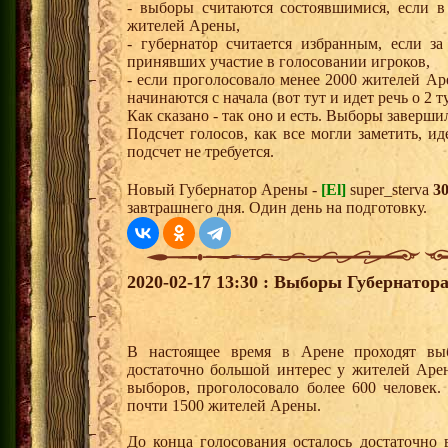
- выборы считаются состоявшимися, если в
жителей Арены,
- губернатор считается избранным, если з
принявших участие в голосовании игроков,
- если проголосовало менее 2000 жителей Ар
начинаются с начала (вот тут и идет речь о 2 ту
Как сказано - так оно и есть. Выборы завершил
Подсчет голосов, как все могли заметить, 
подсчет не требуется.
Новый Губернатор Арены -
[El]
super_sterva
3
завтрашнего дня. Один день на подготовку.
2020-02-17 13:30 : Выборы Губернатор
В настоящее время в Арене проходят вы
достаточно большой интерес у жителей Арен
выборов, проголосовало более 600 человек
почти 1500 жителей Арены.
До конца голосования осталось достаточно