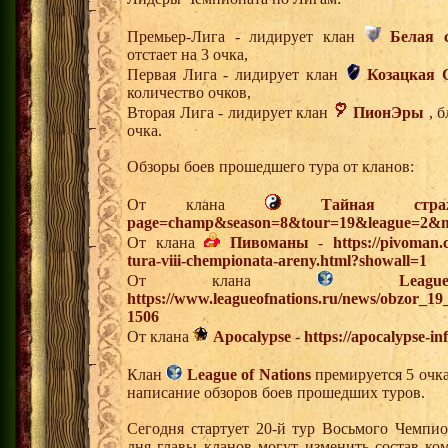
Премьер-Лига - лидирует клан
Белая 
отстает на 3 очка,
Первая Лига - лидирует клан
Козацкая 
количество очков,
Вторая Лига - лидирует клан
ПионЭры
, б
очка.
Обзоры боев прошедшего тура от кланов:
От клана
Тайная стра
page=champ&season=8&tour=19&league=2&m
От клана
Пивоманы
-
https://pivoman
tura-viii-chempionata-areny.html?showall=1
От клана
Lea
https://www.leagueofnations.ru/news/obzor_1
1506
От клана
Apocalypse
-
https://apocalypse-i
Клан
League of Nations
премируется 5 очка
написание обзоров боев прошедших туров.
Сегодня стартует 20-й тур Восьмого Чемпи
дня главы кланов могут изменить состав к