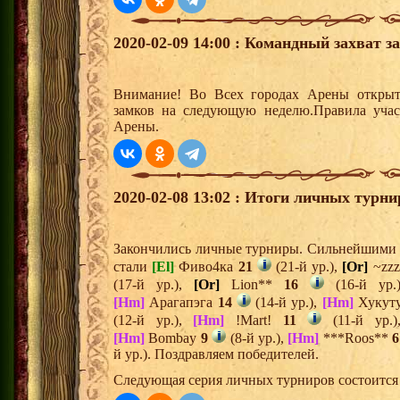
2020-02-09 14:00 : Командный захват з
Внимание! Во Всех городах Арены открыт
замков на следующую неделю.Правила учас
Арены.
2020-02-08 13:02 : Итоги личных турни
Закончились личные турниры. Сильнейшими и
стали
[El]
Фиво4ка
21
(21-й ур.),
[Or]
~zz
(17-й ур.),
[Or]
Lion**
16
(16-й ур.
[Hm]
Арагапэга
14
(14-й ур.),
[Hm]
Хукут
(12-й ур.),
[Hm]
!Mart!
11
(11-й ур.
[Hm]
Bombay
9
(8-й ур.),
[Hm]
***Roos**
6
й ур.). Поздравляем победителей.
Следующая серия личных турниров состоится 