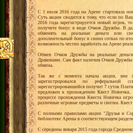
С 1 июля 2016 года на Арене стартовала но
Суть акции сводится к тому, что если по Ва
2016 года зарегистрируется новый игрок, 
получите бонус в виде Очков Дружбы. В д
обменять на реальные деньги или си
дополнительный бонус в синих сотках по ито
возможность честно заработать на Арене реал
Обмен Очков Дружбы на реальные деньги 
Драконами. Сам факт наличия Очков Дружбы 
обмена.
Так же с момента начала акции, вне з
зарегистрировался по реферальной 
зарегистрировавшийся получит 7 суток Плати
предложен к прохождению Квест Новичка, 
процессе прохождения Квеста Новичка игро
различные игровые предметы и свитки. Квест
С полными правилами акции "Друзья и Сор
библиотеке Арены в соответствующем раздел
С середины января 2015 года города Среднем