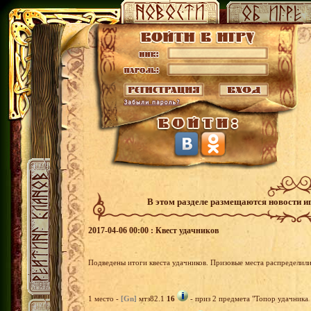
В этом разделе размещаются новости и
2017-04-06 00:00 : Квест удачников
Подведены итоги квеста удачников. Призовые места распределил
1 место -
[Gn]
мтз82.1
16
- приз 2 предмета "Топор удачника 