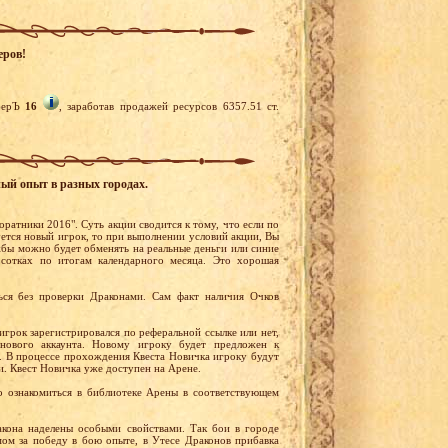
еров!
берЪ
16
, заработав продажей ресурсов 6357.51 ст.
ный опыт в разных городах.
оратники 2016". Суть акции сводится к тому, что если по
уется новый игрок, то при выполнении условий акции, Вы
бы можно будет обменять на реальные деньги или синие
сотках по итогам календарного месяца. Это хорошая
ся без проверки Драконами. Сам факт наличия Очков
игрок зарегистрировался по реферальной ссылке или нет,
нового аккаунта. Новому игроку будет предложен к
. В процессе прохождения Квеста Новичка игроку будут
и. Квест Новичка уже доступен на Арене.
 ознакомиться в библиотеке Арены в соответствующем
кона наделены особыми свойствами. Так бои в городе
ом за победу в бою опыте, в Утесе Драконов прибавка