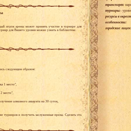
транспорт:
паро
турниры:
- уров
ры
ресурсы в окрес
особенности:
дый игрок арены может принять участие в турнире для
городские лицен
турнир для Вашего уровня можно узнать в библиотеке.
лись следующим образом:
ка 1 место",
2 место",
лучение алмазного аккаунта на 30 суток,
ене турниров и получить заслуженные призы. Сделать это