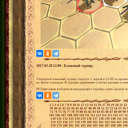
2017-03-28 12:09 : Клановый турнир.
Очередной клановый турнир стартует 1 апреля в 13-00 по времен
на Арене турниров. В турнире принимают участие расовые и меж
PS Главе клана победителя предыдущего турнира сдать оружие по
1
2
3
4
5
6
7
8
9
10
11
12
13
14
15
16
17
18
19
20
21
22
39
40
41
42
43
44
45
46
47
48
49
50
51
52
53
54
55
56
73
74
75
76
77
78
79
80
81
82
83
84
85
86
87
88
89
90
105
106
107
108
109
110
111
112
113
114
115
116
117
1
130
131
132
133
134
135
136
137
138
139
140
141
14
154
155
156
157
158
159
160
161
162
163
164
165
16
178
179
180
181
182
183
184
185
186
187
188
189
19