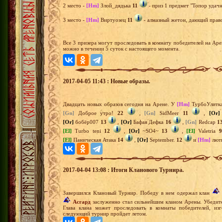
2 место -
[Hm]
Злой_дядька
11
- приз 1 предмет "Топор удачн
3 место -
[Hm]
Виртуозец
11
- алмазный жетон, дающий право
Все 3 призера могут проследовать в комнату победителей на Ар
можно в течении 5 суток с настоящего момента.
2017-04-05 11:43 : Новые образы.
Двадцать новых образов сегодня на Арене. У
[Hm]
ТурбоУлитк
[Gn]
Доброе утро!
22
,
[Gn]
SidMeer
11
,
[Or]
[Or]
бобёр007
13
,
[Or]
Бафая Дефка
16
,
[Gn]
Redcap
1
[El]
Turbo teni
12
,
[Or]
~SO4~
13
,
[El]
Valetria
9
[El]
Паническая Атака
14
,
[Or]
September.
12
и
[Hm]
лют
2017-04-04 13:08 : Итоги Кланового Турнира.
Завершился Клановый Турнир. Победу в нем одержал клан
Асгард
заслуженно стал сильнейшим кланом Арены. Убедите
Глава клана может проследовать в комнаты победителей, из
следующий турнир пройдет летом.