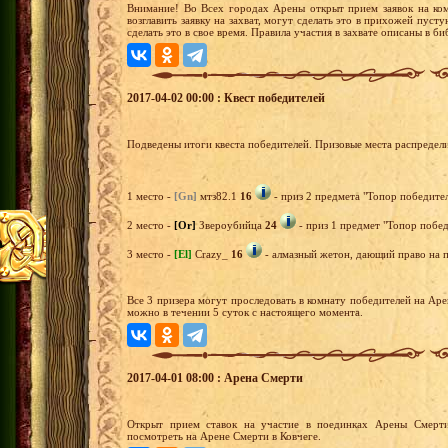
Внимание! Во Всех городах Арены открыт прием заявок на ко
возглавить заявку на захват, могут сделать это в прихожей пус
сделать это в свое время. Правила участия в захвате описаны в б
2017-04-02 00:00 : Квест победителей
Подведены итоги квеста победителей. Призовые места распредел
1 место -
[Gn]
мтз82.1
16
- приз 2 предмета "Топор победител
2 место -
[Or]
Звероубийца
24
- приз 1 предмет "Топор побед
3 место -
[El]
Crazy_
16
- алмазный жетон, дающий право на п
Все 3 призера могут проследовать в комнату победителей на Ар
можно в течении 5 суток с настоящего момента.
2017-04-01 08:00 : Арена Смерти
Открыт прием ставок на участие в поединках Арены Смерти
посмотреть на Арене Смерти в Ковчеге.