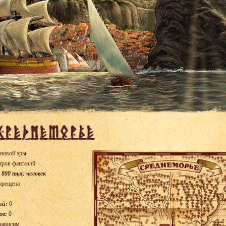
 новой эры
ров фантазий
 800 тыс. человек
прещена
ий:
0
ов:
0
зависим