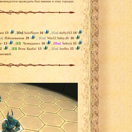
екомендуется проводить бои именно в этих городах.
ков
13
,
[Or]
SoloPlayer
16
,
[Gn]
duffy163
14
n]
Избалованная
29
,
[Gn]
Win32.Sality.db
16
,
а~
13
,
[El]
.Челенджист.
16
,
[Hm]
Setlock
15
2
,
[El]
Всем Краба!
13
,
[Gn]
bot9ra
15
,
ановкой.