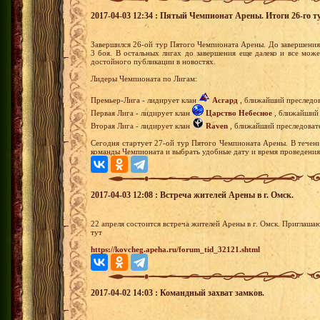
2017-04-03 12:34 : Пятый Чемпионат Арены. Итоги 26-го т
Завершился 26-ой тур Пятого Чемпионата Арены. До завершения
3 боя. В остальных лигах до завершения еще далеко и все може
достойного публикации в новостях.
Лидеры Чемпионата по Лигам:
Премьер-Лига - лидирует клан
Асгард
, ближайший преследова
Первая Лига - лидирует клан
Царство Небесное
, ближайший п
Вторая Лига - лидирует клан
Raven
, ближайший преследовател
Сегодня стартует 27-ой тур Пятого Чемпионата Арены. В течени
команды Чемпионата и выбрать удобные дату и время проведения
2017-04-03 12:08 : Встреча жителей Арены в г. Омск.
22 апреля состоится встреча жителей Арены в г. Омск. Приглаш
тут
https://kovcheg.apeha.ru/forum_tid_32121.shtml
2017-04-02 14:03 : Командный захват замков.