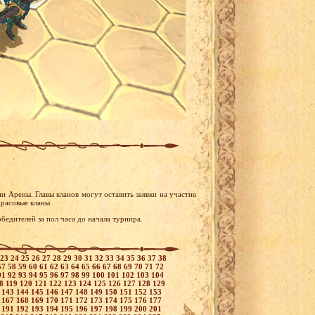
и Арены. Главы кланов могут оставить заявки на участие
расовые кланы.
бедителей за пол часа до начала турнира.
23
24
25
26
27
28
29
30
31
32
33
34
35
36
37
38
57
58
59
60
61
62
63
64
65
66
67
68
69
70
71
72
91
92
93
94
95
96
97
98
99
100
101
102
103
104
18
119
120
121
122
123
124
125
126
127
128
129
2
143
144
145
146
147
148
149
150
151
152
153
6
167
168
169
170
171
172
173
174
175
176
177
0
191
192
193
194
195
196
197
198
199
200
201