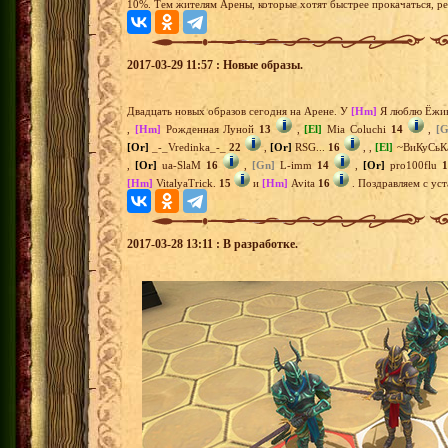
10%. Тем жителям Арены, которые хотят быстрее прокачаться, р
2017-03-29 11:57 : Новые образы.
Двадцать новых образов сегодня на Арене. У
[Hm]
Я люблю Ёжи
,
[Hm]
Рожденная Луной
13
,
[El]
Mia Coluchi
14
,
[G
[Or]
_-_Vredinka_-_
22
,
[Or]
RSG...
16
,
,
[El]
~ВиКуСьК
,
[Or]
ua-SlaM
16
,
[Gn]
L-imm
14
,
[Or]
pro100flu
1
[Hm]
VitalyaTrick.
15
и
[Hm]
Avita
16
. Поздравляем с уст
2017-03-28 13:11 : В разработке.