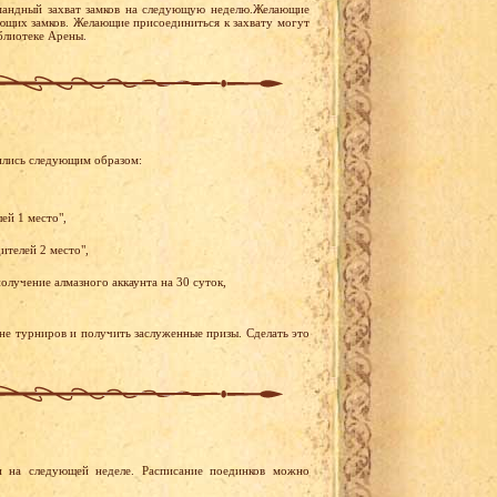
мандный захват замков на следующую неделю.Желающие
тующих замков. Желающие присоединиться к захвату могут
иблиотеке Арены.
ились следующим образом:
ей 1 место",
ителей 2 место",
олучение алмазного аккаунта на 30 суток,
ене турниров и получить заслуженные призы. Сделать это
 на следующей неделе. Расписание поединков можно