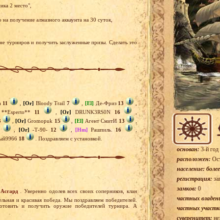
ика 2 место",
 на получение алмазного аккаунта на 30 суток,
ене турниров и получить заслуженные призы. Сделать это
а
11
,
[Or]
Bloody Trail
7
,
[El]
Де-Фриз
13
,
**Esperto**
11
,
[Or]
DRUNK3RS0N
16
,
3
,
[Or]
Gromopuk
15
,
[El]
Агент СмитИ
13
,
,
[Or]
-Т-90-
12
,
[Hm]
Рашпиль.
16
,
ый9966
18
. Поздравляем с установкой.
основан:
3-й год
расположен:
Ост
население: более
регистрация:
за
замков:
0
Асгард
. Уверенно одолев всех своих соперников, клан
частных владен
льная и красивая победа. Мы поздравляем победителей.
готовить и получить оружие победителей турнира. А
частных участк
суверенитет:
не