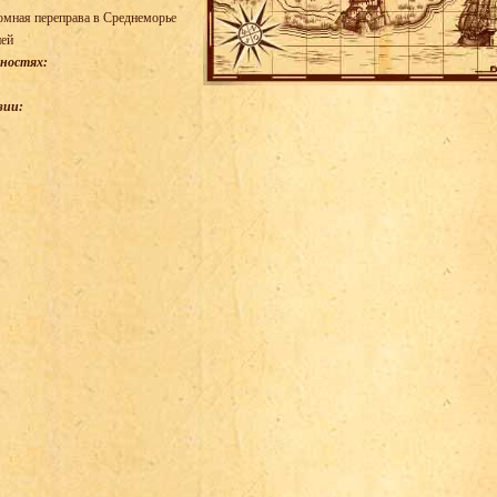
мная переправа в Среднеморье
ней
тностях:
зии: