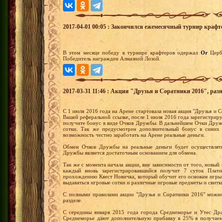
2017-04-01 00:05 : Закончился ежемесячный турнир крафт
В этом месяце победу в турнире крафтеров одержал
Or
Цер
Победитель награжден Алмазной Лозой.
2017-03-31 11:46 : Акция "Друзья и Соратники 2016", раз
С 1 июля 2016 года на Арене стартовала новая акция "Друзья и С
Вашей реферальной ссылке, после 1 июля 2016 года зарегистрир
получите бонус в виде Очков Дружбы. В дальнейшем Очки Друж
сотки. Так же предусмотрен дополнительный бонус в синих 
возможность честно заработать на Арене реальные деньги.
Обмен Очков Дружбы на реальные деньги будет осуществлять
Дружбы является достаточным основанием для обмена.
Так же с момента начала акции, вне зависимости от того, новый 
каждый вновь зарегистрировавшийся получит 7 суток Плати
прохождению Квест Новичка, который обучит его основам игры
выдаваться игровые сотки и различные игровые предметы и свитк
С полными правилами акции "Друзья и Соратники 2016" можно
разделе.
С середины января 2015 года города Среднеморье и Утес Дра
Среднеморье дают дополнительную прибавку в 25% в получаем