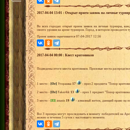
2017-04-04 13:01 : Открыт прием заявок на личные турни
Во всех городах открыт прием заявок на личные турниры, каж
своего уровня на арене турниров. Город, в котором проводится 
Прием заявок оканчивается 07-04-2017 12:56
2017-04-04 00:00 : Квест критовиков
Подведены итоги квеста критовиков. Призовые места распредели
1 место -
[Or]
Угорашка
17
- приз 2 предмета "Топор критови
2 место -
[Or]
Faker4ik
13
- приз 1 предмет "Топор критовика 
3 место -
[El]
assasis
19
- алмазный жетон, дающий право на по
Все 3 призера могут проследовать в комнату победителей на Ар
можно в течении 5 суток с настоящего момента.