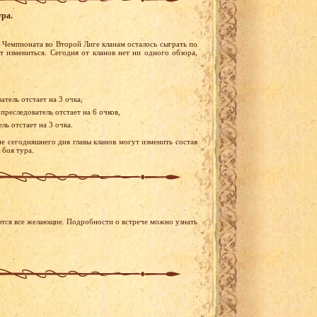
ура.
 Чемпионата во Второй Лиге кланам осталось сыграть по
т измениться. Сегодня от кланов нет ни одного обзора,
тель отстает на 3 очка,
реследователь отстает на 6 очков,
ь отстает на 3 очка.
е сегодняшнего дня главы кланов могут изменить состав
 боя тура.
аются все желающие. Подробности о встрече можно узнать