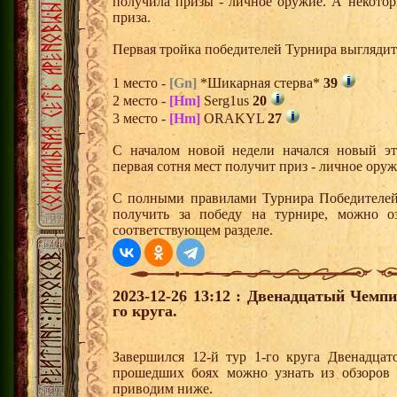
получила призы - личное оружие. А некото
приза.
Первая тройка победителей Турнира выгляди
1 место -
[Gn]
*Шикарная стерва*
39
2 место -
[Hm]
Serg1us
20
3 место -
[Hm]
ORAKYL
27
С началом новой недели начался новый эта
первая сотня мест получит приз - личное ору
С полными правилами Турнира Победителей,
получить за победу на турнире, можно о
соответствующем разделе.
2023-12-26 13:12 : Двенадцатый Чемпи
го круга.
Завершился 12-й тур 1-го круга Двенадца
прошедших боях можно узнать из обзоров 
приводим ниже.