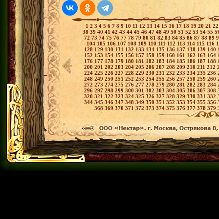
1
2
3
4
5
6
7
8
9
10
11
12
13
14
15
16
17
18
19
20
21
2
38
39
40
41
42
43
44
45
46
47
48
49
50
51
52
53
54
55
5
72
73
74
75
76
77
78
79
80
81
82
83
84
85
86
87
88
89
104
105
106
107
108
109
110
111
112
113
114
115
116
128
129
130
131
132
133
134
135
136
137
138
139
140
152
153
154
155
156
157
158
159
160
161
162
163
164
176
177
178
179
180
181
182
183
184
185
186
187
188
200
201
202
203
204
205
206
207
208
209
210
211
212
224
225
226
227
228
229
230
231
232
233
234
235
236
248
249
250
251
252
253
254
255
256
257
258
259
260
272
273
274
275
276
277
278
279
280
281
282
283
284
296
297
298
299
300
301
302
303
304
305
306
307
308
320
321
322
323
324
325
326
327
328
329
330
331
332
344
345
346
347
348
349
350
351
352
353
354
355
356
368
369
370
371
372
373
374
375
376
377
378
379