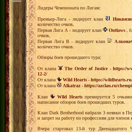
Лидеры Чемпионата по Лигам:
Премьер-Лига - лидирует клан
Инквизи
количество очков,
Первая Лига А - лидирует клан
Outlaws
, б
очков,
Первая Лига В - лидирует клан
Алкона
количество очков.
Обзоры боев прошедшего тура:
От клана
The Order of Justice
-
https://w
12-2/
От клана
Wild Hearts
-
https://wildhearts.r
От клана
Alkatraz
-
https://azclan.ru/chemp
Клан
Wild Hearts
премируется 5 очками 
написание обзоров боев прошедших туров.
Клан Dark Brotherhood набрали 3 неявки в П
и запрет на работу по профессиям для членов 
Вчера стартовал 13-й тур Двенадцатого 