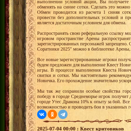
выполнении условий акции, Вы получает
обменять на синие сотки. Сделать это можно
Обмен проводится из расчета 1 синяя со
провести без дополнительных условий и п
является достаточным условием для обмена.
Распространять свою реферальную ссылку мо
игровом пространстве Арены распространя
зарегистрированных персонажей запрещено. 
Соратники 2025" можно в библиотеке Арены, 
Все новые зарегистрированные игроки получ
будем предложен для выполнение Квест Нович
игры. В процессе выполнения Квеста Нович
свитки и сотки. Мы настоятельно рекоменд
Новичка. Его прохождение значительно ускори
Мы так же сохранили особые свойства горо
победу в городе Среднеморье игрок получит 
городе Утес Дракона 10% к опыту за бой. Вс
возможностью и проводить бои в указанных г
2025-07-04 00:00 : Квест критовиков