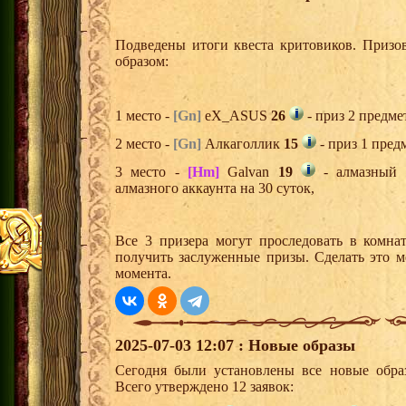
Подведены итоги квеста критовиков. Призо
образом:
1 место -
[Gn]
eX_ASUS
26
- приз 2 предме
2 место -
[Gn]
Алкаголлик
15
- приз 1 пред
3 место -
[Hm]
Galvan
19
- алмазный 
алмазного аккаунта на 30 суток,
Все 3 призера могут проследовать в комна
получить заслуженные призы. Сделать это м
момента.
2025-07-03 12:07 : Новые образы
Сегодня были установлены все новые образ
Всего утверждено 12 заявок: