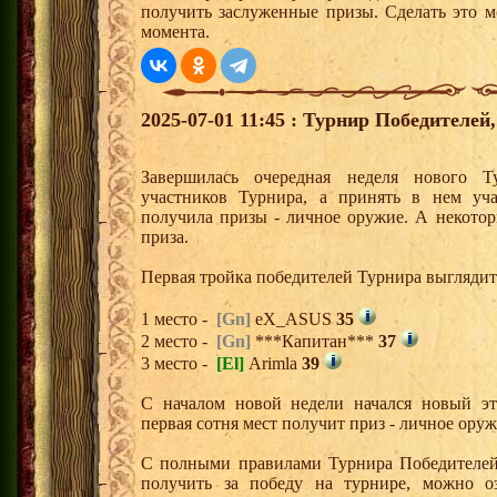
получить заслуженные призы. Сделать это м
момента.
2025-07-01 11:45 : Турнир Победителе
Завершилась очередная неделя нового Т
участников Турнира, а принять в нем уч
получила призы - личное оружие. А некото
приза.
Первая тройка победителей Турнира выгляди
1 место -
[Gn]
eX_ASUS
35
2 место -
[Gn]
***Капитан***
37
3 место -
[El]
Arimla
39
С началом новой недели начался новый эта
первая сотня мест получит приз - личное ору
С полными правилами Турнира Победителей,
получить за победу на турнире, можно о