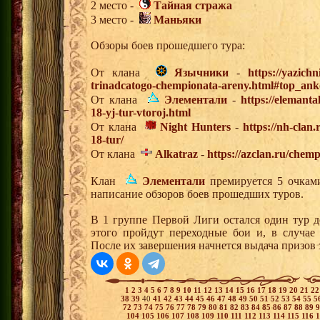
2 место -
Тайная стража
3 место -
Маньяки
Обзоры боев прошедшего тура:
От клана
Язычники
-
https://yazich
trinadcatogo-chempionata-areny.html#top_ank
От клана
Элементали
-
https://elemanta
18-yj-tur-vtoroj.html
От клана
Night Hunters
-
https://nh-clan
18-tur/
От клана
Alkatraz
-
https://azclan.ru/chem
Клан
Элементали
премируется 5 очками
написание обзоров боев прошедших туров.
В 1 группе Первой Лиги остался один тур д
этого пройдут переходные бои и, в случае
После их завершения начнется выдача призов
1
2
3
4
5
6
7
8
9
10
11
12
13
14
15
16
17
18
19
20
21
2
38
39
40
41
42
43
44
45
46
47
48
49
50
51
52
53
54
55
5
72
73
74
75
76
77
78
79
80
81
82
83
84
85
86
87
88
89
104
105
106
107
108
109
110
111
112
113
114
115
116