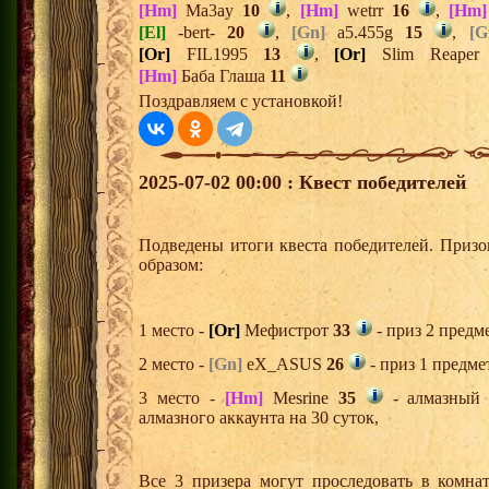
[Hm]
Ma3ay
10
,
[Hm]
wetrr
16
,
[Hm]
[El]
-bert-
20
,
[Gn]
a5.455g
15
,
[G
[Or]
FIL1995
13
,
[Or]
Slim Reape
[Hm]
Баба Глаша
11
Поздравляем с установкой!
2025-07-02 00:00 : Квест победителей
Подведены итоги квеста победителей. Приз
образом:
1 место -
[Or]
Мефистрот
33
- приз 2 предм
2 место -
[Gn]
eX_ASUS
26
- приз 1 предме
3 место -
[Hm]
Mesrine
35
- алмазный 
алмазного аккаунта на 30 суток,
Все 3 призера могут проследовать в комна