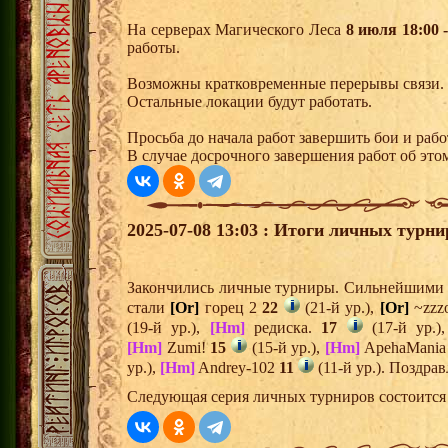
На серверах Магического Леса
8 июля 18:00 -
работы.
Возможны кратковременные перерывы связи.
Остальные локации будут работать.
Просьба до начала работ завершить бои и раб
В случае досрочного завершения работ об этом
2025-07-08 13:03 : Итоги личных турни
Закончились личные турниры. Сильнейшими и
стали
[Or]
горец 2
22
(21-й ур.),
[Or]
~zzz
(19-й ур.),
[Hm]
редиска.
17
(17-й ур.)
[Hm]
Zumi!
15
(15-й ур.),
[Hm]
ApehaMani
ур.),
[Hm]
Andrey-102
11
(11-й ур.). Поздра
Следующая серия личных турниров состоится 