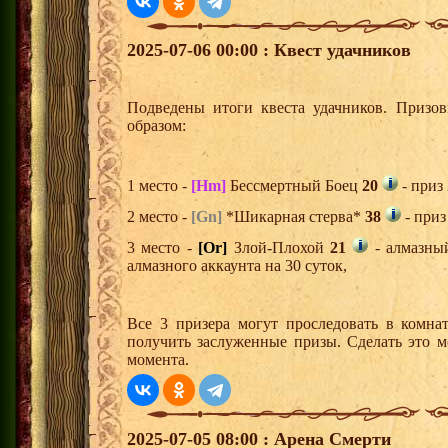
2025-07-06 00:00 : Квест удачников
Подведены итоги квеста удачников. Призо
образом:
1 место -
[Hm]
Бессмертный Боец
20
- приз
2 место -
[Gn]
*Шикарная стерва*
38
- приз
3 место -
[Or]
Злой-Плохой
21
- алмазны
алмазного аккаунта на 30 суток,
Все 3 призера могут проследовать в комна
получить заслуженные призы. Сделать это м
момента.
2025-07-05 08:00 : Арена Смерти