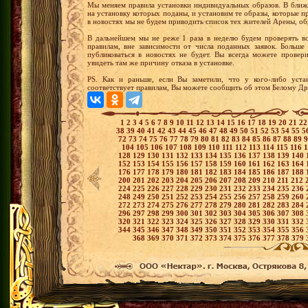
Мы меняем правила установки индивидуальных образов. В ближа
на установку которых поданы, и установим те образы, которые 
в новостях мы не будем приводить список тех жителей Арены, о
В дальнейшем мы не реже 1 раза в неделю будем проверять вс
правилам, вне зависимости от числа поданных заявок. Больше
публиковаться в новостях не будет. Вы всегда можете провер
увидеть там же причину отказа в установке.
PS. Как и раньше, если Вы заметили, что у кого-либо устан
соответствует правилам, Вы можете сообщить об этом Белому Дра
1
2
3
4
5
6
7
8
9
10
11
12
13
14
15
16
17
18
19
20
21
2
38
39
40
41
42
43
44
45
46
47
48
49
50
51
52
53
54
55
5
72
73
74
75
76
77
78
79
80
81
82
83
84
85
86
87
88
89
104
105
106
107
108
109
110
111
112
113
114
115
116
128
129
130
131
132
133
134
135
136
137
138
139
140
152
153
154
155
156
157
158
159
160
161
162
163
164
176
177
178
179
180
181
182
183
184
185
186
187
188
200
201
202
203
204
205
206
207
208
209
210
211
212
224
225
226
227
228
229
230
231
232
233
234
235
236
248
249
250
251
252
253
254
255
256
257
258
259
260
272
273
274
275
276
277
278
279
280
281
282
283
284
296
297
298
299
300
301
302
303
304
305
306
307
308
320
321
322
323
324
325
326
327
328
329
330
331
332
344
345
346
347
348
349
350
351
352
353
354
355
356
368
369
370
371
372
373
374
375
376
377
378
379