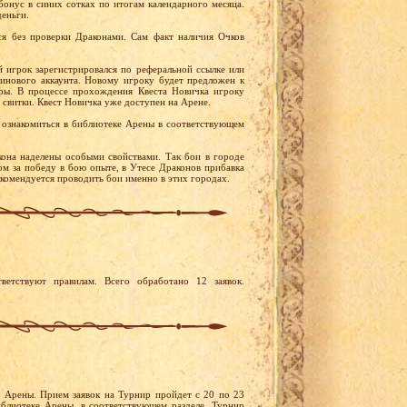
бонус в синих сотках по итогам календарного месяца.
деньги.
я без проверки Драконами. Сам факт наличия Очков
й игрок зарегистрировался по реферальной ссылке или
тинового аккаунта. Новому игроку будет предложен к
ры. В процессе прохождения Квеста Новичка игроку
 свитки. Квест Новичка уже доступен на Арене.
ознакомиться в библиотеке Арены в соответствующем
она наделены особыми свойствами. Так бои в городе
м за победу в бою опыте, в Утесе Драконов прибавка
екомендуется проводить бои именно в этих городах.
ветствуют правилам. Всего обработано 12 заявок.
 Арены. Прием заявок на Турнир пройдет с 20 по 23
блиотеке Арены, в соответствующем разделе. Турнир