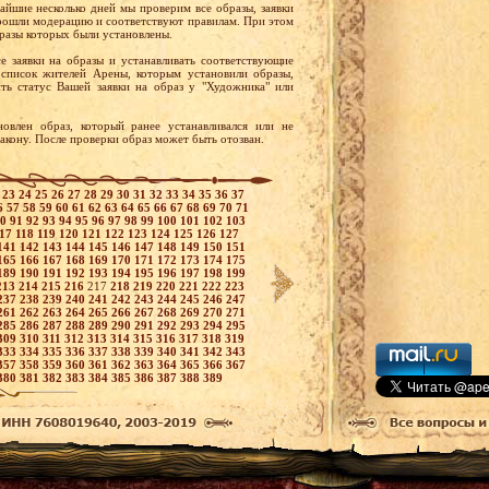
йшие несколько дней мы проверим все образы, заявки
прошли модерацию и соответствуют правилам. При этом
бразы которых были установлены.
е заявки на образы и устанавливать соответствующие
 список жителей Арены, которым установили образы,
ить статус Вашей заявки на образ у "Художника" или
овлен образ, который ранее устанавливался или не
кону. После проверки образ может быть отозван.
2
23
24
25
26
27
28
29
30
31
32
33
34
35
36
37
6
57
58
59
60
61
62
63
64
65
66
67
68
69
70
71
90
91
92
93
94
95
96
97
98
99
100
101
102
103
117
118
119
120
121
122
123
124
125
126
127
141
142
143
144
145
146
147
148
149
150
151
165
166
167
168
169
170
171
172
173
174
175
189
190
191
192
193
194
195
196
197
198
199
213
214
215
216
217
218
219
220
221
222
223
237
238
239
240
241
242
243
244
245
246
247
261
262
263
264
265
266
267
268
269
270
271
285
286
287
288
289
290
291
292
293
294
295
309
310
311
312
313
314
315
316
317
318
319
333
334
335
336
337
338
339
340
341
342
343
357
358
359
360
361
362
363
364
365
366
367
380
381
382
383
384
385
386
387
388
389