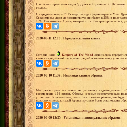
С полными правилами акции "Друзья и Соратники 2016" можно 
разделе.
С середины января 2015 года города Среднеморье и Утес Драк
Среднеморье дают дополнительную прибавку в 25% в получаемо
10%. Тем жителям Арены, которые хотят быстрее прокачаться, р
2020-06-11 12:18 : Перерегистрация клана.
Сегодня клан
Keepers of The Wood
официально перерегист
клана с официальной перерегистрацией и желаем клану успехов и
2020-06-10 11:39 : Индивидуальные образы.
Мы рассмотрели все заявки на установку индивидуальных об
рассмотрено 164 заявки. Образы, которые соответствовали пра
установке. В дальнейшем, как и было сказано раньше, мы будет 
новостях список жителей Арены, которым были установлены обр
2020-06-09 12:35 : Установка индивидуальных образов.