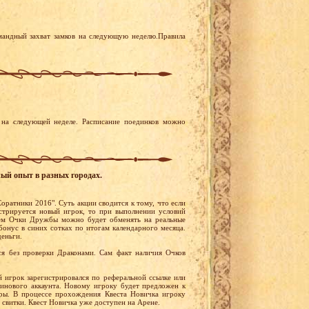
мандный захват замков на следующую неделю.Правила
на следующей неделе. Расписание поединков можно
ный опыт в разных городах.
оратники 2016". Суть акции сводится к тому, что если
стрируется новый игрок, то при выполнении условий
ем Очки Дружбы можно будет обменять на реальные
бонус в синих сотках по итогам календарного месяца.
деньги.
я без проверки Драконами. Сам факт наличия Очков
й игрок зарегистрировался по реферальной ссылке или
тинового аккаунта. Новому игроку будет предложен к
ры. В процессе прохождения Квеста Новичка игроку
 свитки. Квест Новичка уже доступен на Арене.