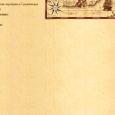
ная переправа в Среднеморье
й
остях:
и: