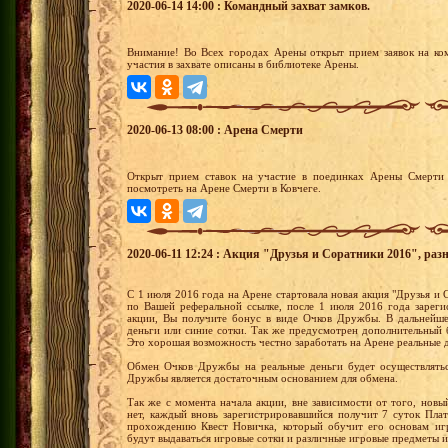
2020-06-14 14:00 : Командный захват замков.
Внимание! Во Всех городах Арены открыт прием заявок на ко
участия в захвате описаны в библиотеке Арены.
2020-06-13 08:00 : Арена Смерти
Открыт прием ставок на участие в поединках Арены Смерти 
посмотреть на Арене Смерти в Ковчеге.
2020-06-11 12:24 : Акция "Друзья и Соратники 2016", раз
С 1 июля 2016 года на Арене стартовала новая акция "Друзья и С
по Вашей реферальной ссылке, после 1 июля 2016 года зареги
акции, Вы получите бонус в виде Очков Дружбы. В дальнейш
деньги или синие сотки. Так же предусмотрен дополнительный 
Это хорошая возможность честно заработать на Арене реальные 
Обмен Очков Дружбы на реальные деньги будет осуществлятьс
Дружбы является достаточным основанием для обмена.
Так же с момента начала акции, вне зависимости от того, новы
нет, каждый вновь зарегистрировавшийся получит 7 суток Пла
прохождению Квест Новичка, который обучит его основам иг
будут выдаваться игровые сотки и различные игровые предметы и