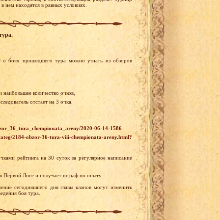
 в нем находятся в равных условиях.
тура.
 о боях прошедшего тура можно узнать из обзоров
и наибольшее количество очков,
ледователь отстает на 3 очка.
bzor_36_tura_chempionata_areny/2020-06-14-1586
teg/2184-obzor-36-tura-viii-chempionata-areny.html?
ками рейтинга на 30 суток за регулярное написание
 в Первой Лиге и получает штраф по опыту.
ение сегодняшнего дня главы кланов могут изменить
едения боя тура.