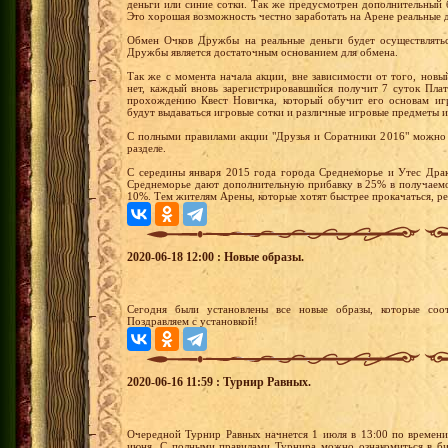
деньги или синие сотки. Так же предусмотрен дополнительный 
Это хорошая возможность честно заработать на Арене реальные 
Обмен Очков Дружбы на реальные деньги будет осуществлятьс
Дружбы является достаточным основанием для обмена.
Так же с момента начала акции, вне зависимости от того, новы
нет, каждый вновь зарегистрировавшийся получит 7 суток Пла
прохождению Квест Новичка, который обучит его основам иг
будут выдаваться игровые сотки и различные игровые предметы и
С полными правилами акции "Друзья и Соратники 2016" можно 
разделе.
С середины января 2015 года города Среднеморье и Утес Драк
Среднеморье дают дополнительную прибавку в 25% в получаемо
10%. Тем жителям Арены, которые хотят быстрее прокачаться, р
2020-06-18 12:00 : Новые образы.
Сегодня были установлены все новые образы, которые соот
Поздравляем с установкой!
2020-06-16 11:59 : Турнир Равных.
Очередной Турнир Равных начнется 1 июля в 13:00 по времени
июня. С полными правилами Турнира можно ознакомиться в би