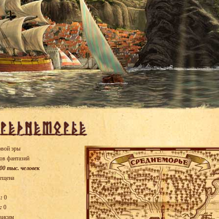
овой эры
ов фантазий
00 тыс. человек
ещена
:
0
:
0
висим