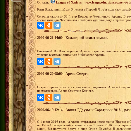
От клана
League of Nations
-
www.leagueofnations.ru/news/o
Клан Валькирии набрал 3 неявки в Первой Лиге и получает штраф
Сегодня стартует 38-й тур Восьмого Чемпионата Арены. В теч
состав команды Чемпионата и выбрать удобные дату и время пров
2020-06-21 14:00 : Командный захват замков.
Внимание! Во Всех городах Арены открыт прием заявок на ко
участия в захвате описаны в библиотеке Арены.
2020-06-20 08:00 : Арена Смерти
Открыт прием ставок на участие в поединках Арены Смерти 
посмотреть на Арене Смерти в Ковчеге.
2020-06-19 12:14 : Акция "Друзья и Соратники 2016", раз
С 1 июля 2016 года на Арене стартовала новая акция "Друзья и С
по Вашей реферальной ссылке, после 1 июля 2016 года зареги
акции, Вы получите бонус в виде Очков Дружбы. В дальнейш