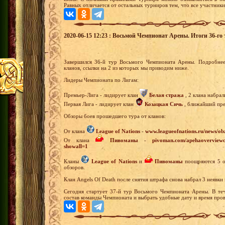
Равных отличается от остальных турниров тем, что все участники
2020-06-15 12:23 : Восьмой Чемпионат Арены. Итоги 36-го 
Завершился 36-й тур Восьмого Чемпионата Арены. Подробнее
кланов, ссылки на 2 из которых мы приводим ниже.
Лидеры Чемпионата по Лигам:
Премьер-Лига - лидирует клан
Белая стража
, 2 клана набрал
Первая Лига - лидирует клан
Козацкая Сичь
, ближайший прес
Обзоры боев прошедшего тура от кланов:
От клана
League of Nations
-
www.leagueofnations.ru/news/o
От клана
Пивоманы
-
pivoman.com/apehaoverviewca
showall=1
Кланы
League of Nations
и
Пивоманы
поощряются 5 оч
обзоров.
Клан Angels Of Death после снятия штрафа снова набрал 3 неявки
Сегодня стартует 37-й тур Восьмого Чемпионата Арены. В теч
состав команды Чемпионата и выбрать удобные дату и время пров