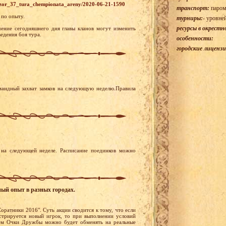
bzor_37_tura_chempionata_areny/2020-06-21-1590
транспорт:
паром
 по опыту.
турниры:
- уровне
ресурсы в окрестн
ение сегодняшнего дня главы кланов могут изменить
едения боя тура.
особенности:
городские лицензи
мандный захват замков на следующую неделю.Правила
на следующей неделе. Расписание поединков можно
ный опыт в разных городах.
оратники 2016". Суть акции сводится к тому, что если
стрируется новый игрок, то при выполнении условий
ем Очки Дружбы можно будет обменять на реальные