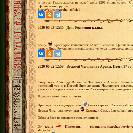
конкурсе. Разыгрывается призовой фонд 2200 синих соток. С 
официальной группы:
https://vk.com/apeha_official
2020-06-23 12:30 : День Рождения клана.
Клану
Apocalypse
исполняется 12 лет с момента официально
клана с Днем Рождения и желаем клану успехов и процветания на
2020-06-22 12:59 : Восьмой Чемпионат Арены. Итоги 37-го 
Завершился 37-й тур Восьмого Чемпионата Арены. Чемпион
последний тур и в Первой Лиге до конца Чемпионата осталос
узнать из обзоров кланов, ссылки на 2 из которых мы приводим н
Лидеры Чемпионата по Лигам:
Премьер-Лига - лидирует клан
Белая стража
, 2 клана набрал
Первая Лига - лидирует клан
Козацкая Сичь
, ближайший прес
Обзоры боев прошедшего тура от кланов:
От клана
Пивоманы
-
pivoman.com/apehaoverviewca
showall=1