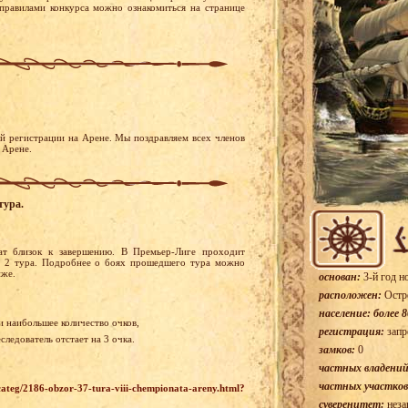
правилами конкурса можно ознакомиться на странице
й регистрации на Арене. Мы поздравляем всех членов
 Арене.
тура.
ат близок к завершению. В Премьер-Лиге проходит
ь 2 тура. Подробнее о боях прошедшего тура можно
иже.
основан:
3-й год н
расположен:
Остр
население: более 8
и наибольшее количество очков,
регистрация:
запр
ледователь отстает на 3 очка.
замков:
0
частных владений
частных участков
teg/2186-obzor-37-tura-viii-chempionata-areny.html?
суверенитет:
неза