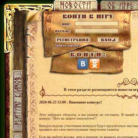
В этом разделе размещаются новости и
2020-06-23 13:09 : Внимание конкурс!
Лето набирает обороты, и мы решили не отставать. В нашей о
конкурс "Лето на защите иммунитета"!
Каждую неделю участникам конкурса будут предлагаться вкусные
проявить все свои многогранные творческие таланты.
Если вы любите веселье, лето и креатив, то команда поддержки 