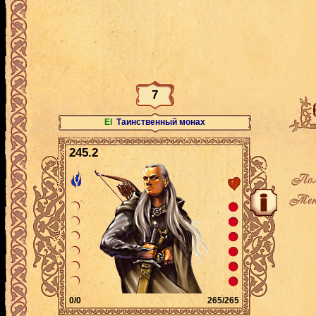
7
El
Таинственный монах
245.2
Пол
Теку
0/0
265/265